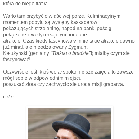
która do niego trafiła.
Warto tam przybyć o właściwej porze. Kulminacyjnym
momentem pobytu są występy kaskaderów
pokazujących strzelaninę, napad na bank, pościgi
połączone z woltyżerką i tym podobne
atrakcje. Czas kiedy fascynowały mnie takie atrakcje dawno
już minął, ale nieodżałowany Zygmunt
Kałużyński (genialny
"Traktat o brudzie"
!) miałby czym się
fascynować!
Oczywiście jeśli ktoś wolał spokojniejsze zajęcia to zawsze
mógł sobie w odpowiednim miejscu
poszukać złota czy zachwycić się urodą misji grabarza.
c.d.n.