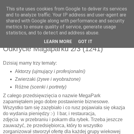
This site uses cookies from Google to deliver its services
and to analyze traffic. Your IP address and user-agent are
shared with Google along with performance and security
metrics to ensure quality of service, generate usage
▼
statistics, and to detect and address abuse.
LEARN MORE
GOT IT
poniedziałek, 27 maja 2013
Odkrycie Magaparku 2/3 (1241)
Dzisiaj mamy trzy tematy:
Aktorzy
(ujmujący i profesjonalni)
Zwierzaki
(żywe i wyobrażone)
Różne
(scenki i portrety)
Z całego przedsięwzięcia o nazwie MegaPark
zapamiętałem jego dobre postawienie biznesowe.
Wszystko tam się zazębiało i co rusz pojawiała się okazja
do wydania pieniędzy :-) I bar, i restauracja,
zdjęcia w przebraniu i pokarm dla rybek. Trzeba jeszcze
zauważyć, że przedsiębiorca, który to wszystko
zorganizował stworzył ofertę dla każdej grupy wiekowej