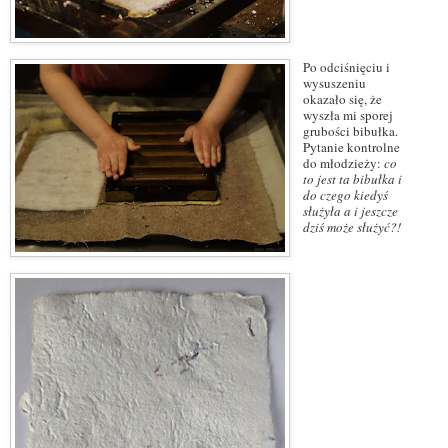
Po odciśnięciu i
wysuszeniu
okazało się, że
wyszła mi sporej
grubości bibułka.
Pytanie kontrolne
do młodzieży:
co
to jest ta bibułka i
do czego kiedyś
służyła a i jeszcze
dziś może służyć?!