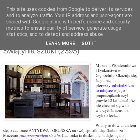
This site uses cookies from Google to deliver its services
and to analyze traffic. Your IP address and user-agent are
shared with Google along with performance and security
metrics to ensure quality of service, generate usage
▼
statistics, and to detect and address abuse.
LEARN MORE
GOT IT
wtorek, 19 maja 2026
Świątynia sztuki (2393)
Muzeum Piśmiennictwa
i Drukarstwa w
Grębocinie. Okazuje się,
że po raz
pierwszy
odwiedziłem
to miejsce
w jego
prapoczątkach czyli
prawie 12 lat temu! Aż
nie chce mi się w to
wierzyć, że czas tak
szybko leci... .
Wtedy to dowiedziałem
się, o czcionce ANTYKWA TORUŃSKA na swój sposób idąc śladem za
Muzeum
zainteresowałem się nią
.
Czcionka ta doskonale nadaje się do