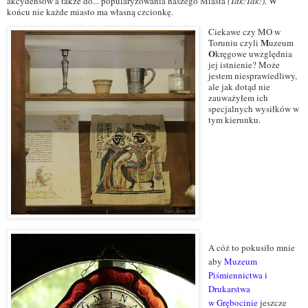
akcydensów a także do... popularyzowania naszego Miasta
(Tak!Tak!).
W
końcu nie każde miasto ma własną czcionkę.
Ciekawe czy MO w
M
Toruniu czyli
uzeum
O
kręgowe uwzględnia
jej istnienie? Może
jestem niesprawiedliwy,
ale jak dotąd nie
zauważyłem ich
specjalnych wysiłków w
tym kierunku.
A cóż to pokusiło mnie
aby
Muzeum
Piśmiennictwa i
Drukarstwa
w
Grębocinie
jeszcze