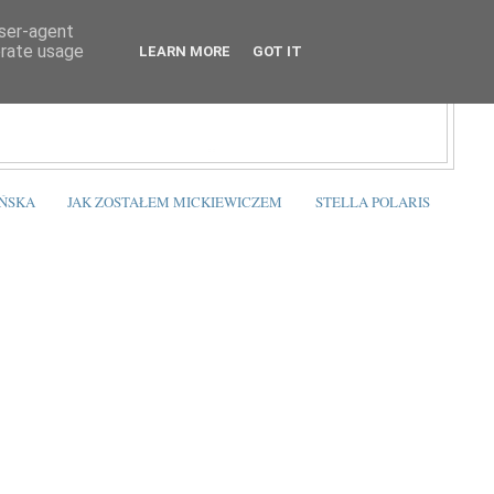
user-agent
erate usage
LEARN MORE
GOT IT
ŃSKA
JAK ZOSTAŁEM MICKIEWICZEM
STELLA POLARIS