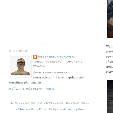
Wyst
prze
W SKRÓCIE
pewi
OBSERWATOR TORUŃSKI
„han
TORUŃ, KUJAWSKO - POMORSKIE,
środ
POLAND
pier
Делаю снимки а некогда и
фотографии.___I take snapshots and
sometimes photographs
WYŚWIETL MÓJ PEŁNY PROFIL
TE MIEJSCA WARTO ODWIEDZAĆ. REGULARNIE.
Toruń Observer Daily Photo. Tu było codziennie jedno