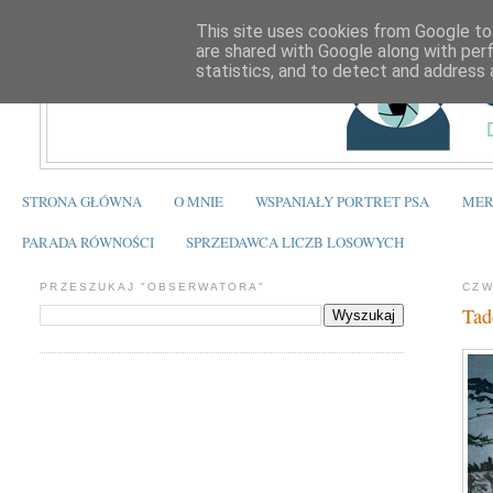
This site uses cookies from Google to 
are shared with Google along with per
statistics, and to detect and address 
STRONA GŁÓWNA
O MNIE
WSPANIAŁY PORTRET PSA
MER
PARADA RÓWNOŚCI
SPRZEDAWCA LICZB LOSOWYCH
PRZESZUKAJ "OBSERWATORA"
CZW
Tad