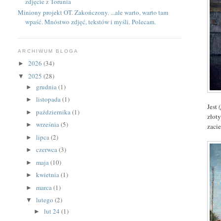
zdjęcie z Torunia
Miniony projekt OT. Zakończony. ...ale warto, warto tam
wpaść. Mnóstwo zdjęć, tekstów i myśli. Polecam.
ARCHIWUM BLOGA
2026
(34)
►
2025
(28)
▼
grudnia
(1)
►
listopada
(1)
►
Jest
października
(1)
►
złoty
września
(5)
►
zacie
lipca
(2)
►
czerwca
(3)
►
maja
(10)
►
kwietnia
(1)
►
marca
(1)
►
lutego
(2)
▼
lut 24
(1)
►