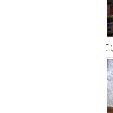
W ty
nie t