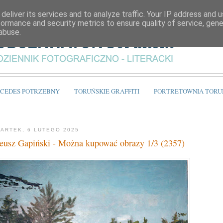
deliver its services and to analyze traffic. Your IP address and 
formance and security metrics to ensure quality of service, gen
abuse.
CEDES POTRZEBNY
TORUŃSKIE GRAFFITI
PORTRETOWNIA TORU
ARTEK, 6 LUTEGO 2025
eusz Gapiński - Można kupować obrazy 1/3 (2357)