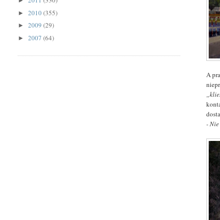
2011
(330)
►
2010
(355)
►
2009
(29)
►
2007
(64)
►
A pra
niep
„kli
kont
dost
- Nie