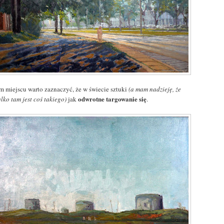
m miejscu warto zaznaczyć, że w świecie sztuki
(a mam nadzieję, że
odwrotne targowanie się
ylko tam jest coś takiego)
jak
.