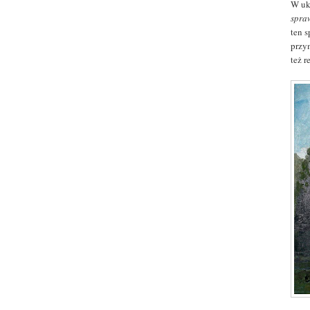
W uk
spra
ten 
przy
też r