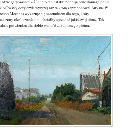
ładzie
sprzedawca – klient
to ten ostatni podbija cenę domagając się
wiedliwszej ceny
czyli wyższej niż ta którą zaproponował Artysta. W
sposób Mecenas wykazuje się szacunkiem dla tego, który
muszony okolicznościami chciałby sprzedać jakiś swój obraz. Tak
ealnie potwierdza dla siebie wartość zakupionego płótna.