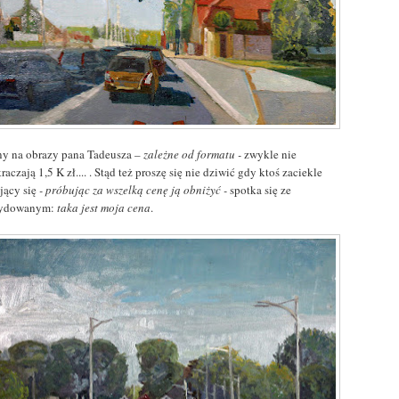
ny na obrazy pana Tadeusza
– zależne od formatu -
zwykle nie
raczają 1,5 K zł.... . Stąd też proszę się nie dziwić gdy ktoś zaciekle
ujący się
- próbując za wszelką cenę ją obniżyć -
spotka się ze
cydowanym:
taka jest moja cena
.