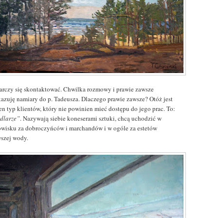
arczy się skontaktować. Chwilka rozmowy i prawie zawsze
kazuję namiary do p. Tadeusza. Dlaczego prawie zawsze? Otóż jest
en typ klientów, który nie powinien mieć dostępu do jego prac. To:
dlarze”
. Nazywają siebie koneserami sztuki, chcą uchodzić w
owisku za dobroczyńców i marchandów i w ogóle za estetów
wszej wody.