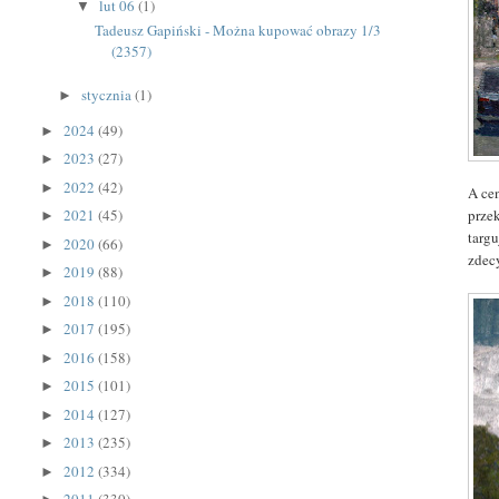
lut 06
(1)
▼
Tadeusz Gapiński - Można kupować obrazy 1/3
(2357)
stycznia
(1)
►
2024
(49)
►
2023
(27)
►
2022
(42)
►
A ce
przek
2021
(45)
►
targ
2020
(66)
►
zde
2019
(88)
►
2018
(110)
►
2017
(195)
►
2016
(158)
►
2015
(101)
►
2014
(127)
►
2013
(235)
►
2012
(334)
►