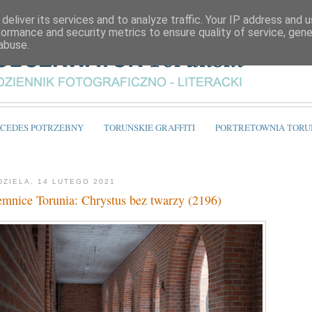
deliver its services and to analyze traffic. Your IP address and 
formance and security metrics to ensure quality of service, gen
abuse.
CEDES POTRZEBNY
TORUŃSKIE GRAFFITI
PORTRETOWNIA TORU
DZIELA, 14 LUTEGO 2021
emnice Torunia: Chrystus bez twarzy (2196)