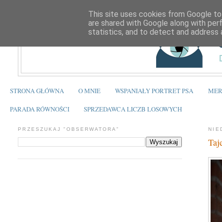
This site uses cookies from Google to 
are shared with Google along with per
statistics, and to detect and address 
STRONA GŁÓWNA
O MNIE
WSPANIAŁY PORTRET PSA
MER
PARADA RÓWNOŚCI
SPRZEDAWCA LICZB LOSOWYCH
PRZESZUKAJ "OBSERWATORA"
NIE
Taj