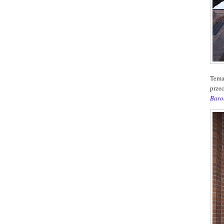
Tema
prze
Baro