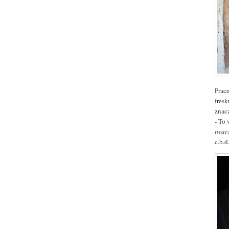
Prac
fres
zna
- To
twar
c.b.d