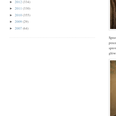
2012
(334)
►
2011
(330)
►
2010
(355)
►
2009
(29)
►
2007
(64)
►
Spraw
prze
sprow
głów