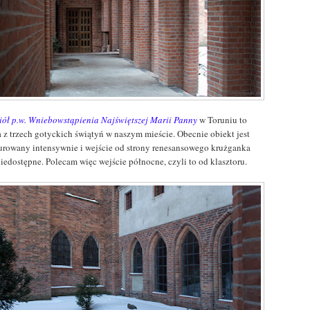
iół p.w. Wniebowstąpienia Najświętszej Marii Panny
w Toruniu to
a z trzech gotyckich świątyń w naszym mieście. Obecnie obiekt jest
aurowany intensywnie i wejście od strony renesansowego krużganka
niedostępne. Polecam więc wejście północne, czyli to od klasztoru.