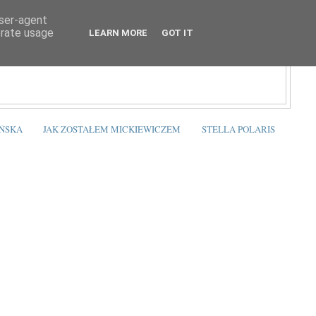
user-agent
erate usage
LEARN MORE
GOT IT
ŃSKA
JAK ZOSTAŁEM MICKIEWICZEM
STELLA POLARIS