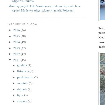
zdjęcie z Torunia
Miniony projekt OT. Zakończony. ...ale warto, warto tam
wpaść. Mnóstwo zdjęć, tekstów i myśli. Polecam.
ARCHIWUM BLOGA
Tuż 
2026
(34)
►
podz
2025
(28)
►
Kied
skro
2024
(49)
►
kości
2023
(27)
►
2022
(42)
►
2021
(45)
▼
grudnia
(1)
►
listopada
(1)
►
października
(2)
►
września
(6)
►
sierpnia
(4)
►
lipca
(3)
►
czerwca
(9)
►