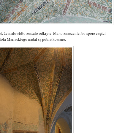
ć, że malowidło zostało odkryte. Ma to znaczenie, bo spore części
ioła Mariackiego nadal są pobiałkowane.