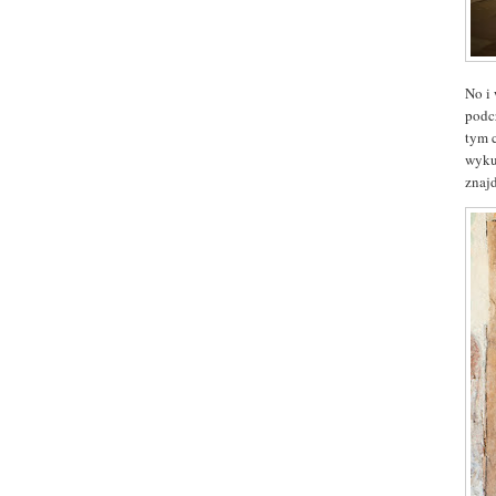
No i
podc
tym c
wyku
znaj