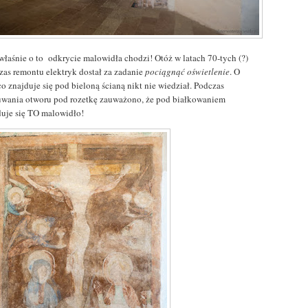
 właśnie o to odkrycie malowidła chodzi! Otóż w latach 70-tych (?)
zas remontu elektryk dostał za zadanie
pociągnąć oświetlenie
. O
o znajduje się pod bieloną ścianą nikt nie wiedział. Podczas
wania otworu pod rozetkę zauważono, że pod białkowaniem
duje się TO malowidło!