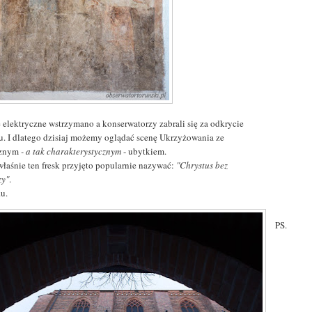
e elektryczne wstrzymano a konserwatorzy zabrali się za odkrycie
ku. I dlatego dzisiaj możemy oglądać scenę Ukrzyżowania ze
cznym
- a tak charakterystycznym
- ubytkiem.
 właśnie ten fresk przyjęto popularnie nazywać:
"Chrystus bez
zy"
.
.u.
PS.