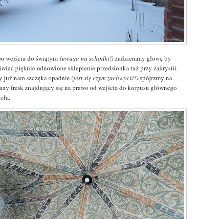
po wejściu do świątyni
(uwaga na schodki!)
zadzieramy głowę by
iwiać pięknie odnowione sklepienie przedsionka tuż przy zakrystii.
y już nam szczęka opadnie
(jest się czym zachwycić!)
spójrzmy na
mny fresk znajdujący się na prawo od wejścia do korpusu głównego
oła.