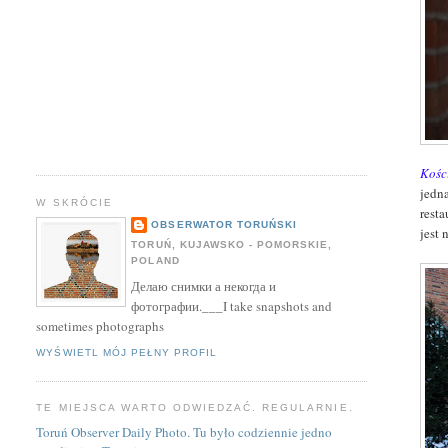
Kośc
jedn
W SKRÓCIE
rest
OBSERWATOR TORUŃSKI
jest 
TORUŃ, KUJAWSKO - POMORSKIE,
POLAND
Делаю снимки а некогда и
фотографии.___I take snapshots and
sometimes photographs
WYŚWIETL MÓJ PEŁNY PROFIL
TE MIEJSCA WARTO ODWIEDZAĆ. REGULARNIE.
Toruń Observer Daily Photo. Tu było codziennie jedno