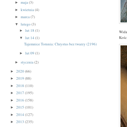
maja
(3)
►
kwietnia
(4)
►
marca
(7)
►
lutego
(3)
▼
lut 18
(1)
►
Wida
Kośc
lut 14
(1)
▼
Tajemnice Torunia: Chrystus bez twarzy (2196)
lut 09
(1)
►
stycznia
(2)
►
2020
(66)
►
2019
(88)
►
2018
(110)
►
2017
(195)
►
2016
(158)
►
2015
(101)
►
2014
(127)
►
2013
(235)
►