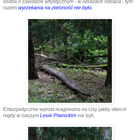
osoba o zawodzie artystycznym
- w obrazach robiąca -
tym
razem
wyrzekania na
zieloność nie było.
Entuzjastycznie wprost reagowano na cisy jakby obecni
nigdy w naszym
Lesie Piwnickim
nie byli.