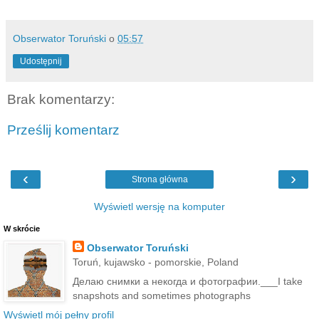
Obserwator Toruński
o
05:57
Udostępnij
Brak komentarzy:
Prześlij komentarz
‹
›
Strona główna
Wyświetl wersję na komputer
W skrócie
Obserwator Toruński
Toruń, kujawsko - pomorskie, Poland
Делаю снимки а некогда и фотографии.___I take
snapshots and sometimes photographs
Wyświetl mój pełny profil