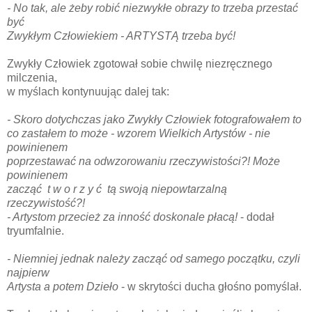
- No tak, ale żeby robić niezwykłe obrazy to trzeba przestać
być
Zwykłym Człowiekiem - ARTYSTĄ trzeba być!
Zwykły Człowiek zgotował sobie chwilę niezręcznego
milczenia,
w myślach kontynuując dalej tak:
- Skoro dotychczas jako Zwykły Człowiek fotografowałem to
co zastałem to może - wzorem Wielkich Artystów - nie
powinienem
poprzestawać na odwzorowaniu rzeczywistości?! Może
powinienem
zacząć t w o r z y ć tą swoją niepowtarzalną
rzeczywistość?!
- Artystom przecież za inność doskonale płacą!
- dodał
tryumfalnie.
- Niemniej jednak należy zacząć od samego początku, czyli
najpierw
Artysta a potem Dzieło
- w skrytości ducha głośno pomyślał.