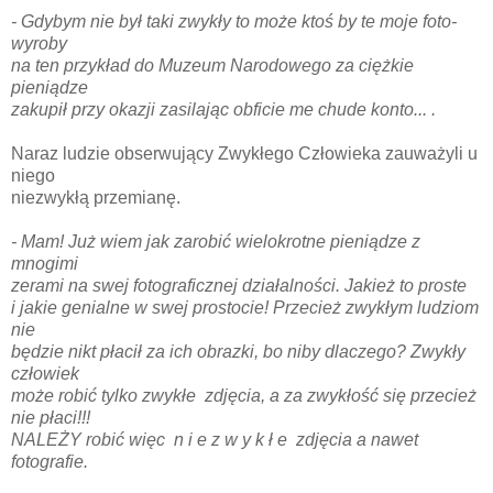
- Gdybym nie był taki zwykły to może ktoś by te moje foto-
wyroby
na ten przykład do Muzeum Narodowego za ciężkie
pieniądze
zakupił przy okazji zasilając obficie me chude konto... .
Naraz ludzie obserwujący Zwykłego Człowieka zauważyli u
niego
niezwykłą przemianę.
- Mam! Już wiem jak zarobić wielokrotne pieniądze z
mnogimi
zerami na swej fotograficznej działalności. Jakież to proste
i jakie genialne w swej prostocie! Przecież zwykłym ludziom
nie
będzie nikt płacił za ich obrazki, bo niby dlaczego? Zwykły
człowiek
może robić tylko zwykłe zdjęcia, a za zwykłość się przecież
nie płaci!!!
NALEŻY robić więc n i e z w y k ł e zdjęcia a nawet
fotografie.