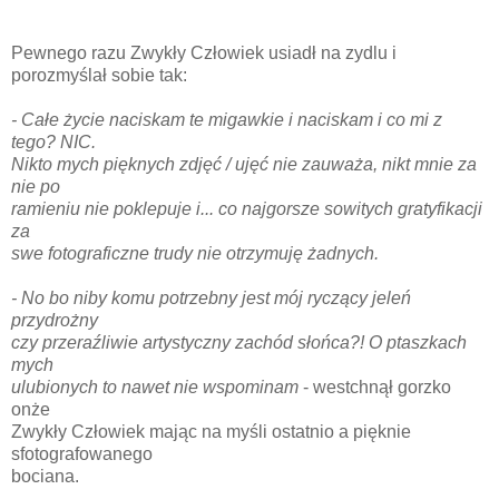
Pewnego razu Zwykły Człowiek usiadł na zydlu i
porozmyślał sobie tak:
- Całe życie naciskam te migawkie i naciskam i co mi z
tego? NIC.
Nikto mych pięknych zdjęć / ujęć nie zauważa, nikt mnie za
nie po
ramieniu nie poklepuje i... co najgorsze sowitych gratyfikacji
za
swe fotograficzne trudy nie otrzymuję żadnych.
- No bo niby komu potrzebny jest mój ryczący jeleń
przydrożny
czy przeraźliwie artystyczny zachód słońca?! O ptaszkach
mych
ulubionych to nawet nie wspominam
- westchnął gorzko
onże
Zwykły Człowiek mając na myśli ostatnio a pięknie
sfotografowanego
bociana.