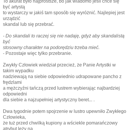
To akurat było najprostsze, bo jak wiadomo jeśli chce się
być artystą
to wystarczy w jakiś tam sposób się wyróżnić. Najlepiej jest
urządzić
skandal lub się przebrać.
- Do skandali to raczej się nie nadaję, gdyż aby skandalistą
być
stosowny charakter na podorędziu trzeba mieć.
- Pozostaje więc tylko przebranie.
Zwykły Człowiek wiedział przecież, że Panie Artystki w
takim wypadku
nadziewają na siebie odpowiednio udrapowane pancho z
frędzlami
a mężczyźni tańczą przed lustrem wybierając najbardziej
odpowiedni
dla siebie a najzupełniej artystyczny beret... .
Dwa tygodnie potem spojrzenie w lustro upewniło Zwykłego
Człowieka,
że tuż przed chwilką kupiony a wściekle pomarańczowy
atrybut leży na