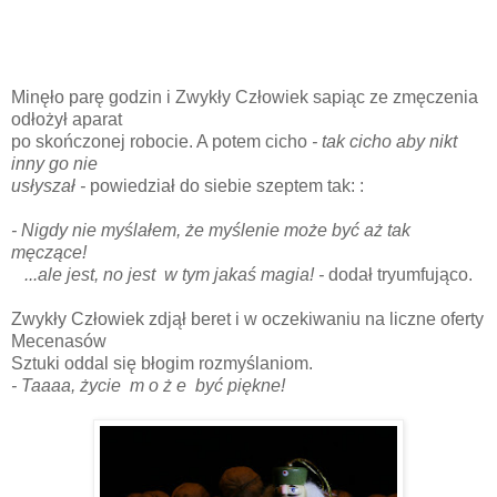
Minęło parę godzin i Zwykły Człowiek sapiąc ze zmęczenia
odłożył aparat
po skończonej robocie. A potem cicho
- tak cicho aby nikt
inny go nie
usłyszał -
powiedział do siebie szeptem tak: :
- Nigdy nie myślałem, że myślenie może być aż tak
męczące!
...ale jest, no jest w tym jakaś magia! -
dodał tryumfująco.
Zwykły Człowiek zdjął beret i w oczekiwaniu na liczne oferty
Mecenasów
Sztuki oddal się błogim rozmyślaniom.
- Taaaa, życie m o ż e być piękne!