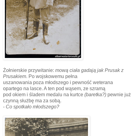
Żołnierskie przywitanie:
mową ciała gadają jak Prusak z
Prusakiem
. Po wojskowemu pełna
uszanowania poza młodszego i pewność weterana
opartego na lasce. A ten pod wąsem, ze szramą
pod okiem i śladem medalu na kurtce
(baretka?)
pewnie już
czynną służbę ma za sobą.
-
Co spotkało młodszego?