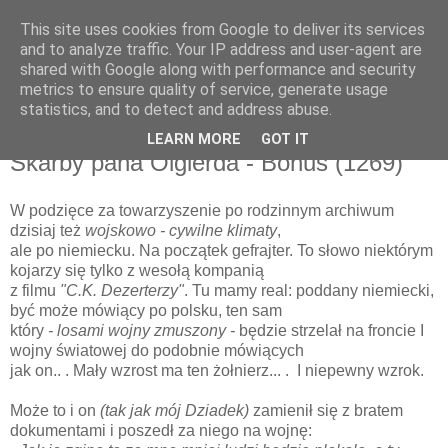
This site uses cookies from Google to deliver its services
and to analyze traffic. Your IP address and user-agent are
shared with Google along with performance and security
metrics to ensure quality of service, generate usage
▼
statistics, and to detect and address abuse.
LEARN MORE
GOT IT
poniedziałek, 24 czerwca 2013
Skarby pana Olgierda - Bonus (1269)
W podzięce za towarzyszenie po rodzinnym archiwum
dzisiaj też
wojskowo - cywilne klimaty
,
ale po niemiecku. Na początek gefrajter. To słowo niektórym
kojarzy się tylko z wesołą kompanią
z filmu
"C.K. Dezerterzy"
. Tu mamy real: poddany niemiecki,
być może mówiący po polsku, ten sam
który
- losami wojny zmuszony -
będzie strzelał na froncie I
wojny światowej do podobnie mówiących
jak on.. . Mały wzrost ma ten żołnierz... . I niepewny wzrok.
Może to i on
(tak jak mój Dziadek)
zamienił się z bratem
dokumentami i poszedł za niego na wojnę: