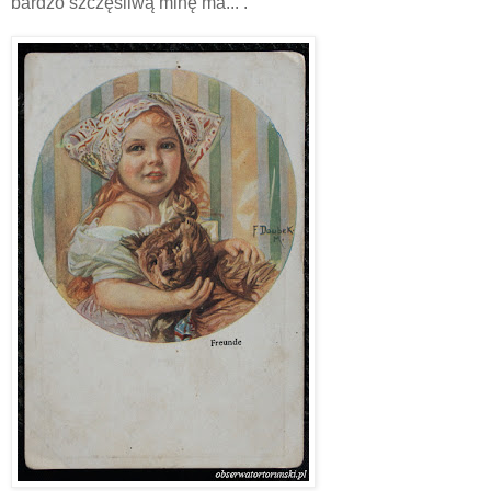
bardzo szczęśliwą minę ma... .