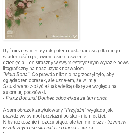
Być może w niecały rok potem dostał radosną dla niego
wiadomość o pojawieniu się na świecie
dziecięcia! Ten straszny w swym estetycznym wyrazie news
litograficzny na nasz użytek nazwałem
"Mała Berta"
. Co prawda nikt nie nagrzeszył tyle, aby
oglądać ten obrazek, ale uznałem, że w imię
Sztuki warto złożyć aż tak wielką ofiarę ze względu na
autora tej pocztówki.
- Franz Bohumil Doubek odpowiada za ten horror.
A sam obrazek zatytułowany
"Przyjaźń"
wygląda jak
prawdziwy symbol przyjaźni polsko - niemieckiej.
Niby rozkosznie i rozczulająco, ale ten mniejszy
- trzymany
w żelaznym uścisku milusich łapek -
nie za