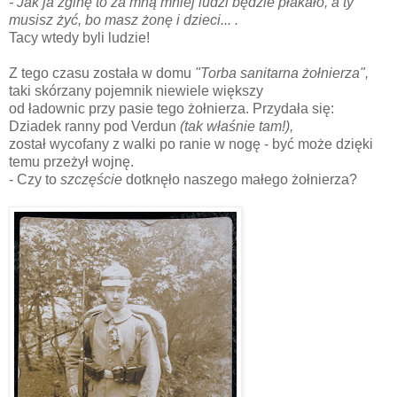
- Jak ja zginę to za mną mniej ludzi będzie płakało, a ty
musisz żyć, bo masz żonę i dzieci... .
Tacy wtedy byli ludzie!
Z tego czasu została w domu
"Torba sanitarna żołnierza",
taki skórzany pojemnik niewiele większy
od ładownic przy pasie tego żołnierza. Przydała się:
Dziadek ranny pod Verdun
(tak właśnie tam!),
został wycofany z walki po ranie w nogę - być może dzięki
temu przeżył wojnę.
- Czy to
szczęście
dotknęło naszego małego żołnierza?