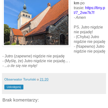
km
po
trasie:
https://tiny.p
l/7_2vw7k7f
- Amen
PS. Jutro nigdzie
nie pojadę!
- (Chyba) Jutro
nigdzie nie pojadę
- (Napewno) Jutro
nigdzie nie pojadę
- Jutro (zapewne) nigdzie nie pojadę
- (Myślę, że) Jutro nigdzie nie pojadę... .
- ...o ile się nie mylę!
Obserwator Toruński
o
21:20
Udostępnij
Brak komentarzy: