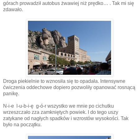
górach prowadził autobus żwawiej niż prędko… . Tak mi się
zdawało.
Droga piekielnie to wznosiła się to opadała. Intensywne
ćwiczenia oddechowe dopiero pozwoliły opanować rosnącą
panikę.
N-i-e l-u-b-i-ę g-ó-r wszystko we mnie po cichutku
wrzeszczało zza zamkniętych powiek. I do tego uszy
zatykane od nagłych spadków i wzrostów wysokości. Tak
było na początku.