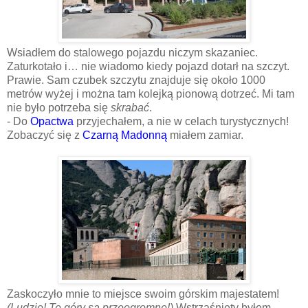
Wsiadłem do stalowego pojazdu niczym skazaniec.
Zaturkotało i… nie wiadomo kiedy pojazd dotarł na szczyt.
Prawie. Sam czubek szczytu znajduje się około 1000
metrów wyżej i można tam kolejką pionową dotrzeć. Mi tam
nie było potrzeba się
skrabać
.
- Do
Opactwa
przyjechałem, a nie w celach turystycznych!
Zobaczyć się z
Czarną Madonną
miałem zamiar.
Zaskoczyło mnie to miejsce swoim górskim majestatem!
(Ludzie! Te góry są przeogromne!)
Wstrząśnięty byłem