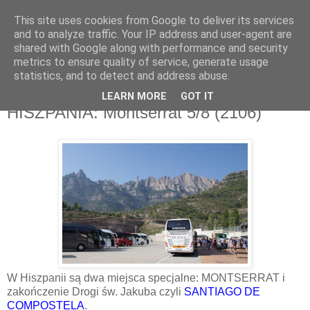
This site uses cookies from Google to deliver its services
and to analyze traffic. Your IP address and user-agent are
shared with Google along with performance and security
metrics to ensure quality of service, generate usage
▼
statistics, and to detect and address abuse.
LEARN MORE
GOT IT
wtorek, 15 października 2019
HISZPANIA: Montserrat 5/8 (2106)
W Hiszpanii są dwa miejsca specjalne: MONTSERRAT i
zakończenie Drogi św. Jakuba czyli
SANTIAGO DE
COMPOSTELA
.