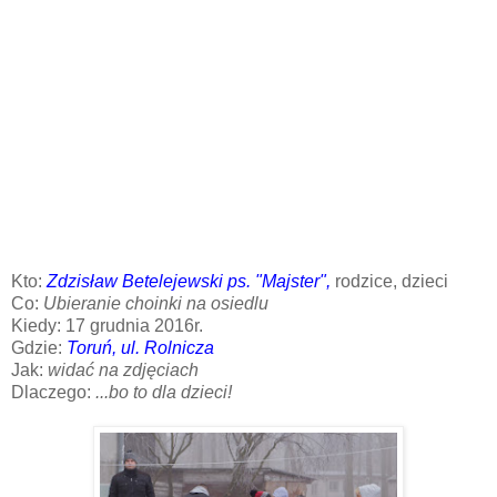
Kto:
Zdzisław Betelejewski ps. "Majster",
rodzice, dzieci
Co:
Ubieranie choinki na osiedlu
Kiedy: 17 grudnia 2016r.
Gdzie:
Toruń, ul. Rolnicza
Jak:
widać na zdjęciach
Dlaczego:
...bo to dla dzieci!