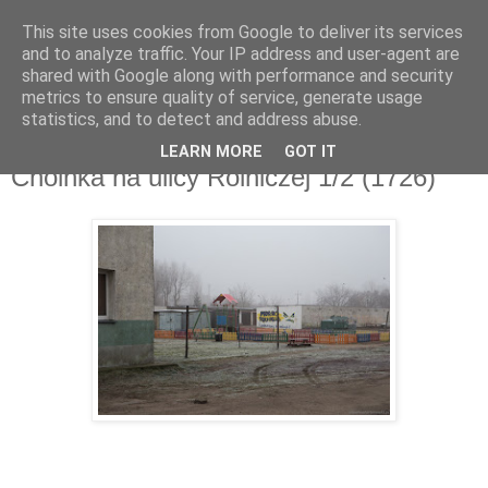
This site uses cookies from Google to deliver its services
and to analyze traffic. Your IP address and user-agent are
shared with Google along with performance and security
metrics to ensure quality of service, generate usage
▼
statistics, and to detect and address abuse.
LEARN MORE
GOT IT
poniedziałek, 19 grudnia 2016
Choinka na ulicy Rolniczej 1/2 (1726)