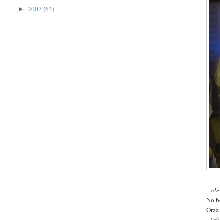
2007
(64)
►
...a
No b
Oraz
- I s