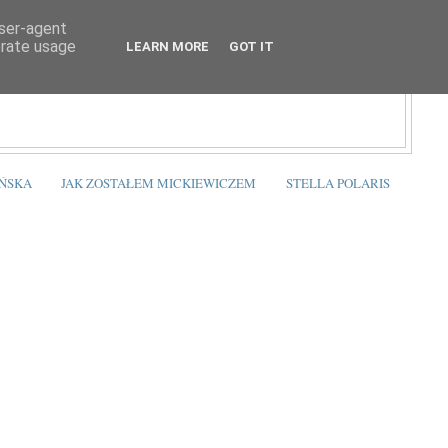
user-agent
erate usage
LEARN MORE
GOT IT
ŃSKA
JAK ZOSTAŁEM MICKIEWICZEM
STELLA POLARIS