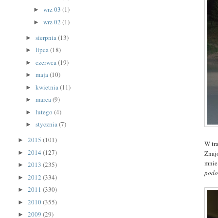
wrz 03
(1)
►
wrz 02
(1)
►
sierpnia
(13)
►
lipca
(18)
►
czerwca
(19)
►
maja
(10)
►
kwietnia
(11)
►
marca
(9)
►
lutego
(4)
►
stycznia
(7)
►
2015
(101)
►
W tra
2014
(127)
Znaj
►
mnie
2013
(235)
►
podo
2012
(334)
►
2011
(330)
►
2010
(355)
►
2009
(29)
►