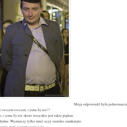
Moja odpowiedź była jednoznacz
leż owszem owszem, czemu by nie!?
o,
czemu by nie
skoro wszystko jest takie piękne.
 ładne. Wystarczy tylko mieć oczy szeroko zamknięte.
łusznie tymi oczami cieszyć się.