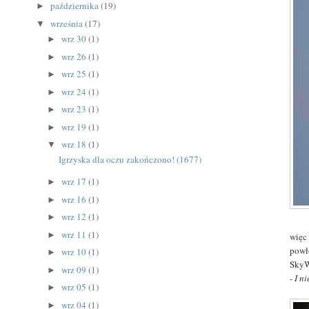
października
(19)
►
września
(17)
▼
wrz 30
(1)
►
wrz 26
(1)
►
wrz 25
(1)
►
wrz 24
(1)
►
wrz 23
(1)
►
wrz 19
(1)
►
wrz 18
(1)
▼
Igrzyska dla oczu zakończono! (1677)
wrz 17
(1)
►
wrz 16
(1)
►
wrz 12
(1)
►
wrz 11
(1)
►
więc
powł
wrz 10
(1)
►
SkyW
wrz 09
(1)
►
- I n
wrz 05
(1)
►
wrz 04
(1)
►