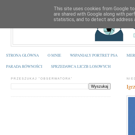
This site uses cookies from Google to 
are shared with Google along with per
statistics, and to detect and address 
STRONA GŁÓWNA
O MNIE
WSPANIAŁY PORTRET PSA
MER
PARADA RÓWNOŚCI
SPRZEDAWCA LICZB LOSOWYCH
PRZESZUKAJ "OBSERWATORA"
NIE
Igr