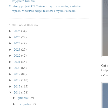
zdjęcie z Torunia
Miniony projekt OT. Zakończony. ...ale warto, warto tam
wpaść. Mnóstwo zdjęć, tekstów i myśli. Polecam.
ARCHIWUM BLOGA
2026
(34)
►
2025
(28)
►
2024
(49)
►
2023
(27)
►
2022
(42)
►
2021
(45)
►
Oni 
2020
(66)
►
i od
2019
(88)
►
- Z 
2018
(110)
►
2017
(195)
►
2016
(158)
▼
grudnia
(19)
►
listopada
(12)
►