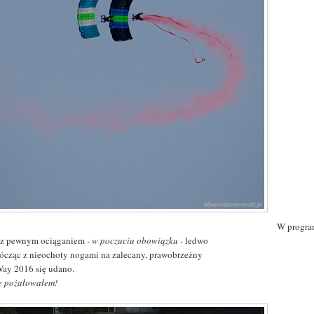
W progra
 z pewnym ociąganiem
- w poczuciu obowiązku -
ledwo
ócząc z nieochoty nogami na zalecany, prawobrzeżny
ay 2016 się udano.
ie pożałowałem!