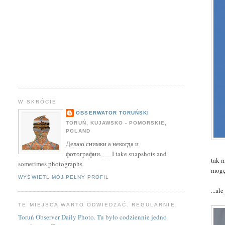
W SKRÓCIE
OBSERWATOR TORUŃSKI
TORUŃ, KUJAWSKO - POMORSKIE,
POLAND
Делаю снимки а некогда и
фотографии.___I take snapshots and
tak m
sometimes photographs
mogę
WYŚWIETL MÓJ PEŁNY PROFIL
...al
TE MIEJSCA WARTO ODWIEDZAĆ. REGULARNIE.
Toruń Observer Daily Photo. Tu było codziennie jedno