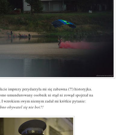
kcie imprezy przydarzyła mi się zabawna (?!) historyjka.
omo umundurowany osobnik ni stąd ni zowąd spojrzał na
. I wzrokiem swym niemym zadał mi krótkie pytanie:
bno obywatel się nie boi?!