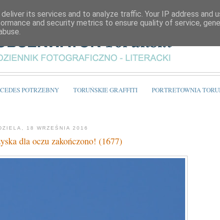
deliver its services and to analyze traffic. Your IP address and 
formance and security metrics to ensure quality of service, gen
abuse.
CEDES POTRZEBNY
TORUŃSKIE GRAFFITI
PORTRETOWNIA TORU
DZIELA, 18 WRZEŚNIA 2016
zyska dla oczu zakończono! (1677)