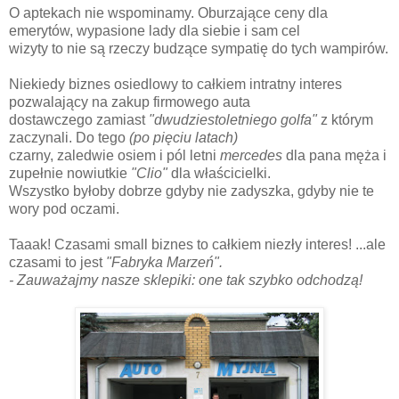
O aptekach nie wspominamy. Oburzające ceny dla
emerytów, wypasione lady dla siebie i sam cel
wizyty to nie są rzeczy budzące sympatię do tych wampirów.
Niekiedy biznes osiedlowy to całkiem intratny interes
pozwalający na zakup firmowego auta
dostawczego zamiast
"dwudziestoletniego golfa"
z którym
zaczynali. Do tego
(po pięciu latach)
czarny, zaledwie osiem i pól letni
mercedes
dla pana męża i
zupełnie nowiutkie
"Clio"
dla właścicielki.
Wszystko byłoby dobrze gdyby nie zadyszka, gdyby nie te
wory pod oczami.
Taaak! Czasami small biznes to całkiem niezły interes! ...ale
czasami to jest
"Fabryka Marzeń".
- Zauważajmy nasze sklepiki: one tak szybko odchodzą!