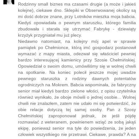
Rodzinny small biznes ma czasami drugie (a może i jakieś
kolejne), ciekawe dno. Sklepiki w Obserwowanej okolicy są
mi dość dobrze znane, przy Lotników mieszka moja babcia.
Kiedyś opowiadała o pewnym staruszku, którego familia
zbudowała i starała się utrzymać Fabrykę - dziewiąty
krzyżyk przygniatał mu już plecy.
Niedawno natomiast, na kolejny mój apel w sprawie
pamiątek po Chełmionce, którą imć gospodarz postanowił
wymazać z mapy miasta, odezwał się właściciel pewniej
bardzo interesującej kamienicy przy Szosie Chełmińskiej.
Opowiedział o swoim domu, umówiliśmy się w wolnej chwili
na spotkanie. Na koniec polecił jeszcze mojej uwadze
pewnego staruszka z rodziny dawnych potentatów
ogrodniczych na Mokrem. Babcia wspominała, że fabryczny
senior miał kiedyś bardzo zielone włości, z opisu czytelnika
również wynikało, że oboje mówili o jednej osobie... Wolnej
chwili nie znalazłem, zatem nie udało mi się potwierdzić, że
obie relacje dotyczą tej samej osoby. Pan z Szosy
Chełmińskiej zaproponował jednak, że jeśli pójdę
rozmawiać z weteranem, powinienem wziąć ze sobą jakąś
ekipę, ponieważ senior ma tyle do powiedzenia, że jeden
człowiek wszystkiego nie przetrawi. Ciekawe, prawda? A na