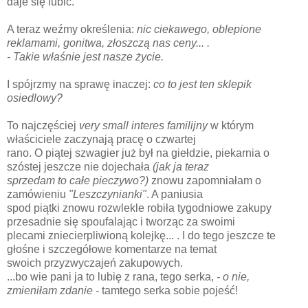
daje się lubić.
A teraz weźmy określenia:
nic ciekawego, oblepione
reklamami, gonitwa, złoszczą nas ceny... .
- Takie właśnie jest nasze życie.
I spójrzmy na sprawę inaczej:
co to jest ten sklepik
osiedlowy?
To najczęściej
very small interes familijny
w którym
właściciele zaczynają pracę o czwartej
rano. O piątej szwagier już był na giełdzie, piekarnia o
szóstej jeszcze nie dojechała
(jak ja teraz
sprzedam to całe pieczywo?)
znowu zapomniałam o
zamówieniu
"Leszczynianki"
. A paniusia
spod piątki znowu rozwlekle robiła tygodniowe zakupy
przesadnie się spoufalając i tworząc za swoimi
plecami zniecierpliwioną kolejkę... . I do tego jeszcze te
głośne i szczegółowe komentarze na temat
swoich przyzwyczajeń zakupowych.
...bo wie pani ja to lubię z rana, tego serka,
- o nie,
zmieniłam zdanie -
tamtego serka sobie pojeść!