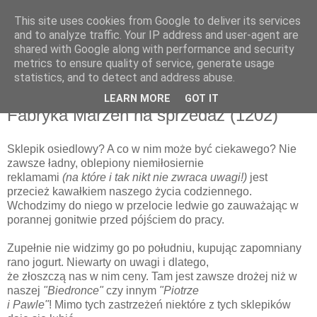
This site uses cookies from Google to deliver its services
and to analyze traffic. Your IP address and user-agent are
shared with Google along with performance and security
metrics to ensure quality of service, generate usage
▼
statistics, and to detect and address abuse.
LEARN MORE
GOT IT
czwartek, 18 kwietnia 2013
Fabryka Мarzeń na sprzedaż (1202)
Sklepik osiedlowy? A co w nim może być ciekawego? Nie
zawsze ładny, oblepiony niemiłosiernie
reklamami
(na które i tak nikt nie zwraca uwagi!)
jest
przecież kawałkiem naszego życia codziennego.
Wchodzimy do niego w przelocie ledwie go zauważając w
porannej gonitwie przed pójściem do pracy.
Zupełnie nie widzimy go po południu, kupując zapomniany
rano jogurt. Niewarty on uwagi i dlatego,
że złoszczą nas w nim ceny. Tam jest zawsze drożej niż w
naszej
"Biedronce"
czy innym
"Piotrze
i Pawle"
! Mimo tych zastrzeżeń niektóre z tych sklepików