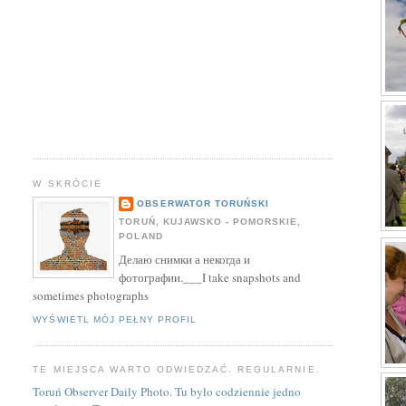
W SKRÓCIE
OBSERWATOR TORUŃSKI
TORUŃ, KUJAWSKO - POMORSKIE,
POLAND
Делаю снимки а некогда и
фотографии.___I take snapshots and
sometimes photographs
WYŚWIETL MÓJ PEŁNY PROFIL
TE MIEJSCA WARTO ODWIEDZAĆ. REGULARNIE.
Toruń Observer Daily Photo. Tu było codziennie jedno