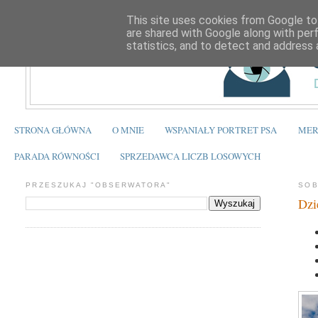
This site uses cookies from Google to 
are shared with Google along with per
statistics, and to detect and address 
STRONA GŁÓWNA
O MNIE
WSPANIAŁY PORTRET PSA
MER
PARADA RÓWNOŚCI
SPRZEDAWCA LICZB LOSOWYCH
PRZESZUKAJ "OBSERWATORA"
SOB
Dzi