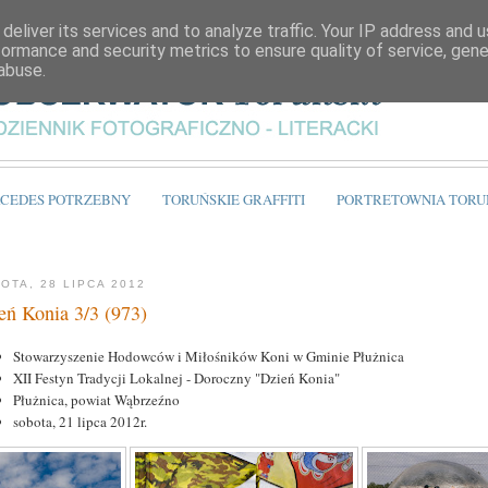
deliver its services and to analyze traffic. Your IP address and 
formance and security metrics to ensure quality of service, gen
abuse.
CEDES POTRZEBNY
TORUŃSKIE GRAFFITI
PORTRETOWNIA TORU
OTA, 28 LIPCA 2012
eń Konia 3/3 (973)
Stowarzyszenie Hodowców i Miłośników Koni w Gminie Płużnica
XII Festyn Tradycji Lokalnej - Doroczny "Dzień Konia"
Płużnica, powiat Wąbrzeźno
sobota, 21 lipca 2012r.