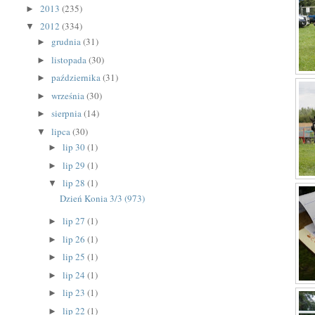
2013
(235)
►
2012
(334)
▼
grudnia
(31)
►
listopada
(30)
►
października
(31)
►
września
(30)
►
sierpnia
(14)
►
lipca
(30)
▼
lip 30
(1)
►
lip 29
(1)
►
lip 28
(1)
▼
Dzień Konia 3/3 (973)
lip 27
(1)
►
lip 26
(1)
►
lip 25
(1)
►
lip 24
(1)
►
lip 23
(1)
►
lip 22
(1)
►