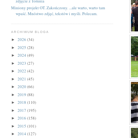
zdjęcie z Torunia
Miniony projekt OT. Zakończony. ...ale warto, warto tam
wpaść. Mnóstwo zdjęć, tekstów i myśli. Polecam.
ARCHIWUM BLOGA
2026
(34)
►
2025
(28)
►
2024
(49)
►
2023
(27)
►
2022
(42)
►
2021
(45)
►
2020
(66)
►
2019
(88)
►
2018
(110)
►
2017
(195)
►
2016
(158)
►
2015
(101)
►
2014
(127)
►