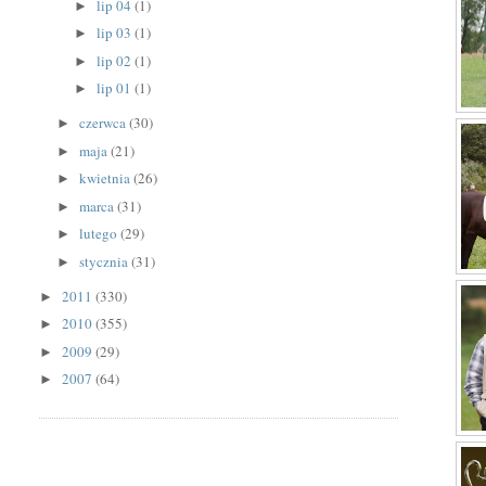
lip 04
(1)
►
lip 03
(1)
►
lip 02
(1)
►
lip 01
(1)
►
czerwca
(30)
►
maja
(21)
►
kwietnia
(26)
►
marca
(31)
►
lutego
(29)
►
stycznia
(31)
►
2011
(330)
►
2010
(355)
►
2009
(29)
►
2007
(64)
►