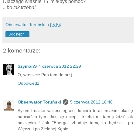
Dlaczego właśnie TY miałbyś pomóc?
...bo tak trzeba!
Obserwator Toruński
o
05:54
Udostępnij
2 komentarze:
SzymonS
4 czerwca 2012 22:29
O, wreszcie Pan tam dotarł;).
Odpowiedz
Obserwator Toruński
5 czerwca 2012 18:46
Byłem troszkę wcześniej, ale dopiero teraz miałem okazję
napisać o tym. Jak się ociepli, trzeba mi tam jeździć jak
najczęściej! Jak "Energa" zbuduje tamę to będzie i po
Włęczu i po Zielonej Kępie... .