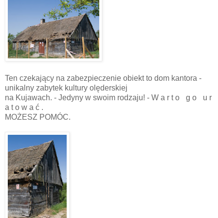
Ten czekający na zabezpieczenie obiekt to dom kantora -
unikalny zabytek kultury olęderskiej
na Kujawach. - Jedyny w swoim rodzaju! - W a r t o
_
g o
_
u r
a t o w a ć .
MOŻESZ POMÓC.