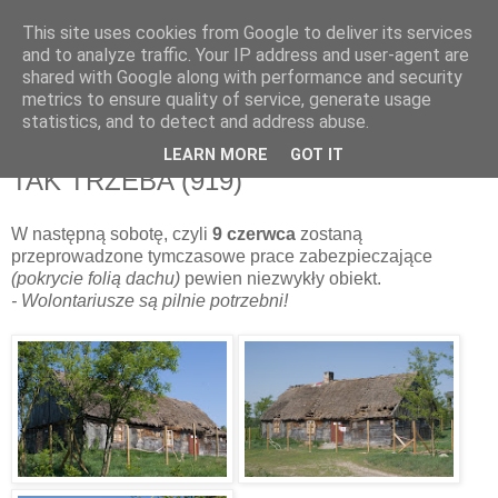
This site uses cookies from Google to deliver its services
and to analyze traffic. Your IP address and user-agent are
shared with Google along with performance and security
metrics to ensure quality of service, generate usage
▼
statistics, and to detect and address abuse.
LEARN MORE
GOT IT
poniedziałek, 4 czerwca 2012
TAK TRZEBA (919)
W następną sobotę, czyli
9 czerwca
zostaną
przeprowadzone tymczasowe prace zabezpieczające
(pokrycie folią dachu)
pewien niezwykły obiekt.
- Wolontariusze są pilnie potrzebni!