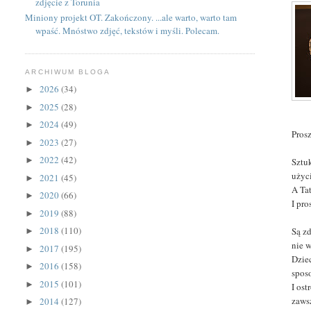
zdjęcie z Torunia
Miniony projekt OT. Zakończony. ...ale warto, warto tam
wpaść. Mnóstwo zdjęć, tekstów i myśli. Polecam.
ARCHIWUM BLOGA
2026
(34)
►
2025
(28)
►
2024
(49)
►
Pros
2023
(27)
►
2022
(42)
►
Sztu
użyc
2021
(45)
►
A Ta
2020
(66)
►
I pro
2019
(88)
►
2018
(110)
Są z
►
nie 
2017
(195)
►
Dzie
2016
(158)
►
spos
2015
(101)
►
I os
zaws
2014
(127)
►