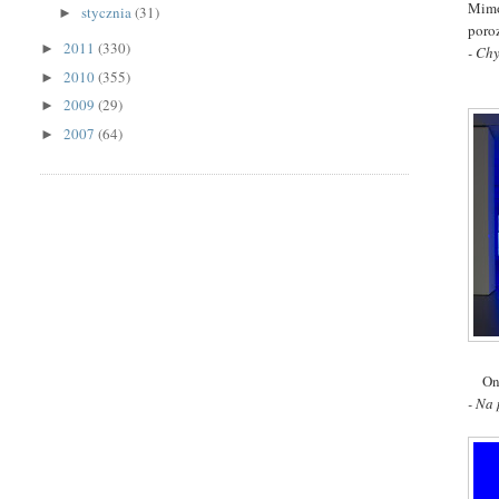
Mimo,
stycznia
(31)
►
poro
2011
(330)
►
- Ch
2010
(355)
►
2009
(29)
►
2007
(64)
►
On
- Na