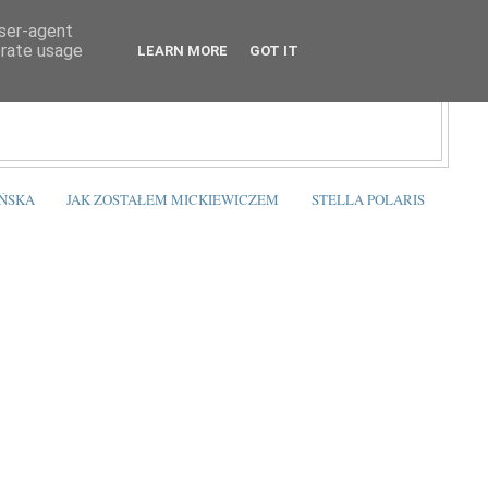
user-agent
erate usage
LEARN MORE
GOT IT
ŃSKA
JAK ZOSTAŁEM MICKIEWICZEM
STELLA POLARIS