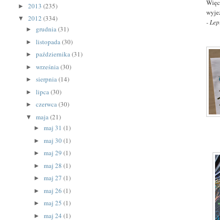
Więc
2013
(235)
►
wyje
2012
(334)
▼
- Le
grudnia
(31)
►
listopada
(30)
►
października
(31)
►
września
(30)
►
sierpnia
(14)
►
lipca
(30)
►
czerwca
(30)
►
maja
(21)
▼
maj 31
(1)
►
maj 30
(1)
►
maj 29
(1)
►
maj 28
(1)
►
maj 27
(1)
►
maj 26
(1)
►
maj 25
(1)
►
maj 24
(1)
►