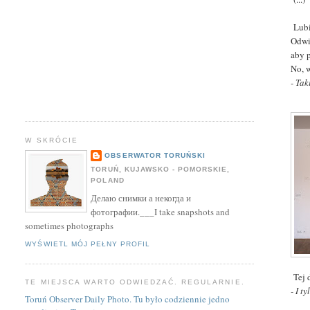
Lubi
Odwi
aby p
No, 
- Ta
W SKRÓCIE
OBSERWATOR TORUŃSKI
TORUŃ, KUJAWSKO - POMORSKIE,
POLAND
Делаю снимки а некогда и
фотографии.___I take snapshots and
sometimes photographs
WYŚWIETL MÓJ PEŁNY PROFIL
Tej d
TE MIEJSCA WARTO ODWIEDZAĆ. REGULARNIE.
- I t
Toruń Observer Daily Photo. Tu było codziennie jedno