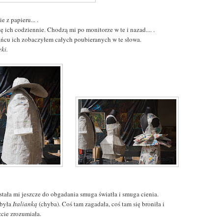
e z papieru... .
 ich codziennie. Chodzą mi po monitorze w te i nazad.... .
ńcu ich zobaczyłem całych poubieranych w te słowa.
ęki.
stała mi jeszcze do obgadania smuga światła i smuga cienia.
 była
Italianką
(chyba). Coś tam zagadała, coś tam się broniła i
zcie zrozumiała.