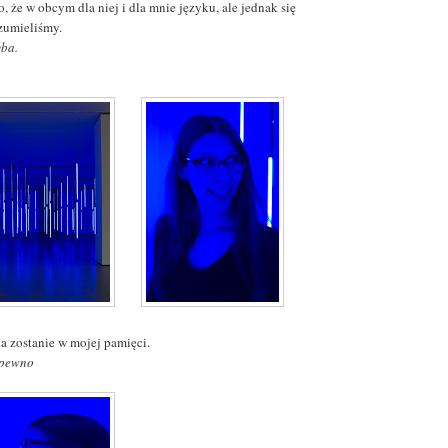
 że w obcym dla niej i dla mnie języku, ale jednak się
zumieliśmy.
yba.
a zostanie w mojej pamięci.
 pewno