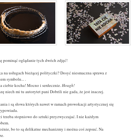
zę pominąć oglądanie tych dwóch zdjęć!
ka na usługach bieżącej polityczki? Dosyć niesmaczna sprawa z
iem symbolu... .
ta ciebie kocha! Mocno i serdecznie.
Hough!
szę niech mi tu autorytet pani Dobrili nie gada, że jest inaczej.
dania i są słowa których nawet w ramach prowokacji artystycznej się
wypowiada.
ci trzeba stopniowo do sztuki przyzwyczajać. I nie każdym
obem.
trożnie, bo to są delikatne mechanizmy i można coś zepsuć. Na
ze.