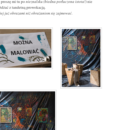
 proszę mi tu po
nieznalsku (biedna potłuczona istota!)
nie
żdżać z tandetną prowokacją.
piej już obrazami niż obrażaniem się zajmować.