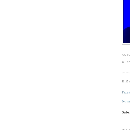
AUT
ETY
BR
Prze
Nows
Subs
POD