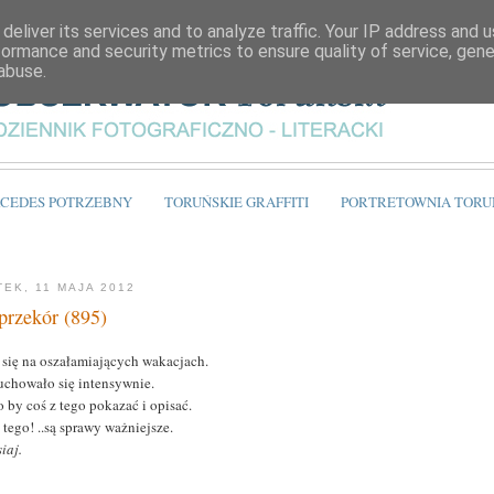
deliver its services and to analyze traffic. Your IP address and 
formance and security metrics to ensure quality of service, gen
abuse.
CEDES POTRZEBNY
TORUŃSKIE GRAFFITI
PORTRETOWNIA TORU
TEK, 11 MAJA 2012
przekór (895)
 się na oszałamiających wakacjach.
uchowało się intensywnie.
 by coś z tego pokazać i opisać.
 tego! ..są sprawy ważniejsze.
siaj.