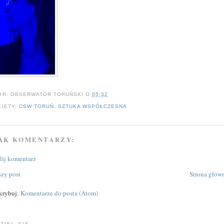
OR:
OBSERWATOR TORUŃSKI
O
05:32
KIETY:
CSW TORUŃ
,
SZTUKA WSPÓŁCZESNA
AK KOMENTARZY:
ślij komentarz
zy post
Strona głów
krybuj:
Komentarze do posta (Atom)
ZIEL SIĘ