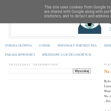
This site uses cookies from Google to 
are shared with Google along with per
statistics, and to detect and address 
STRONA GŁÓWNA
O MNIE
WSPANIAŁY PORTRET PSA
MER
PARADA RÓWNOŚCI
SPRZEDAWCA LICZB LOSOWYCH
PRZESZUKAJ "OBSERWATORA"
PIĄ
Na 
Było
Leni
Warto
Nic z
- Dzi
(...)