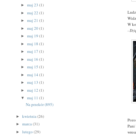
maj 23
(1)
►
Ludzi
maj 22
(1)
►
Widzę
maj 21
(1)
►
W ko
maj 20
(1)
►
- Dzi
maj 19
(1)
►
maj 18
(1)
►
maj 17
(1)
►
maj 16
(1)
►
maj 15
(1)
►
maj 14
(1)
►
maj 13
(1)
►
maj 12
(1)
►
maj 11
(1)
▼
Na przekór (895)
kwietnia
(26)
►
Pozo
marca
(31)
►
Pani
lutego
(29)
wres
►