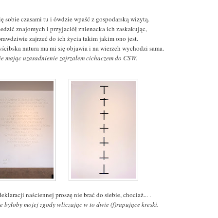
ę sobie czasami tu i ówdzie wpaść z gospodarską wizytą.
edzić znajomych i przyjaciół znienacka ich zaskakując,
rawdziwie zajrzeć do ich życia takim jakim ono jest.
wścibska natura ma mi się objawia i na wierzch wychodzi sama.
kie mając uzasadnienie zajrzałem cichaczem do CSW.
eklaracji naściennej proszę nie brać do siebie, chociaż... .
yle byłoby mojej zgody wliczając w to dwie (f)rapujące kreski.