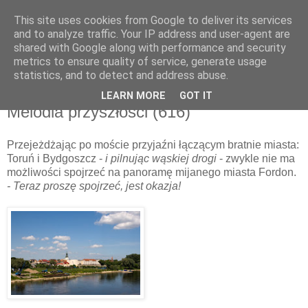
This site uses cookies from Google to deliver its services
and to analyze traffic. Your IP address and user-agent are
shared with Google along with performance and security
metrics to ensure quality of service, generate usage
▼
statistics, and to detect and address abuse.
LEARN MORE
GOT IT
piątek, 17 czerwca 2011
Melodia przyszłości (616)
Przejeżdżając po moście przyjaźni łączącym bratnie miasta:
Toruń i Bydgoszcz -
i pilnując wąskiej drogi
- zwykle nie ma
możliwości spojrzeć na panoramę mijanego miasta Fordon.
- Teraz proszę spojrzeć, jest okazja!