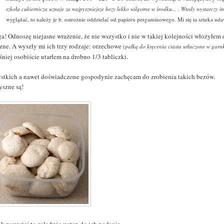
szkoła cukiernicza uznaje za najpyszniejsze bezy lekko wilgotne w środku... . Wtedy wystarczy 
wyglądać, to należy je b. ostrożnie oddzielać od papieru pergaminowego. Mi się ta sztuka ud
a! Odnoszę niejasne wrażenie, że nie wszystko i nie w takiej kolejności włożyłe
zne. A wyszły mi ich trzy rodzaje: orzechowe
(pałką do kręcenia ciasta utłuczone w gar
niej osobiście utarłem na drobno 1/3 tabliczki.
stkich a nawet doświadczone gospodynie zachęcam do zrobienia takich bezów.
yszne są!