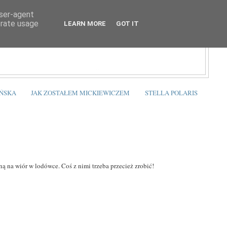
user-agent
erate usage
LEARN MORE
GOT IT
ŃSKA
JAK ZOSTAŁEM MICKIEWICZEM
STELLA POLARIS
ą na wiór w lodówce. Coś z nimi trzeba przecież zrobić!