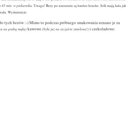
im 45 min. w piekarniku.
Uwaga! Bezy po ususzeniu są bardzo kruche. Jeśli mają lada jak
awała. Wyśmienicie.
m do tych bezów :-) Mimo to podczas próbnego smakowania uznano je za
kawowe
i czekoladowe:
nku na grubą mąkę)
(była już na szczęście zmielona!)