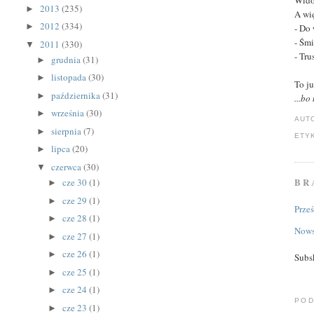
Wido
2013
(235)
►
A wi
2012
(334)
►
- Do
- Śm
2011
(330)
▼
- Tr
grudnia
(31)
►
listopada
(30)
►
To j
października
(31)
►
...bo
września
(30)
►
AUT
sierpnia
(7)
►
ETY
lipca
(20)
►
czerwca
(30)
▼
BR
cze 30
(1)
►
cze 29
(1)
►
Prze
cze 28
(1)
►
Nows
cze 27
(1)
►
cze 26
(1)
►
Subs
cze 25
(1)
►
cze 24
(1)
►
POD
cze 23
(1)
►