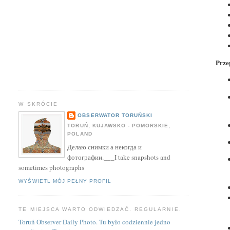
Prze
W SKRÓCIE
OBSERWATOR TORUŃSKI
TORUŃ, KUJAWSKO - POMORSKIE,
POLAND
Делаю снимки а некогда и
фотографии.___I take snapshots and
sometimes photographs
WYŚWIETL MÓJ PEŁNY PROFIL
TE MIEJSCA WARTO ODWIEDZAĆ. REGULARNIE.
Toruń Observer Daily Photo. Tu było codziennie jedno