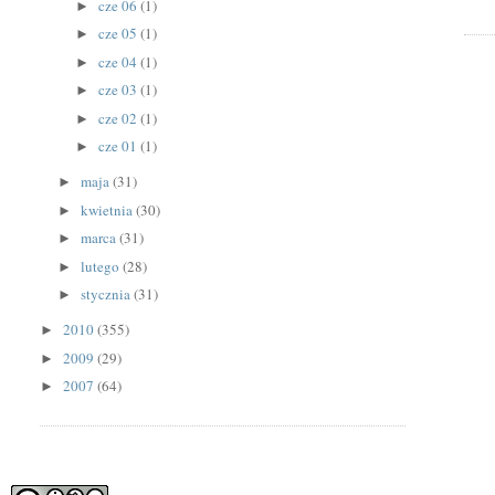
cze 06
(1)
►
cze 05
(1)
►
cze 04
(1)
►
cze 03
(1)
►
cze 02
(1)
►
cze 01
(1)
►
maja
(31)
►
kwietnia
(30)
►
marca
(31)
►
lutego
(28)
►
stycznia
(31)
►
2010
(355)
►
2009
(29)
►
2007
(64)
►