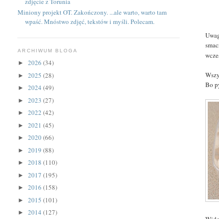
zdjęcie z Torunia
Miniony projekt OT. Zakończony. ...ale warto, warto tam
wpaść. Mnóstwo zdjęć, tekstów i myśli. Polecam.
Uwag
smac
ARCHIWUM BLOGA
wcześ
2026
(34)
►
Wszy
2025
(28)
►
Bo p
2024
(49)
►
2023
(27)
►
2022
(42)
►
2021
(45)
►
2020
(66)
►
2019
(88)
►
2018
(110)
►
2017
(195)
►
2016
(158)
►
2015
(101)
►
2014
(127)
►