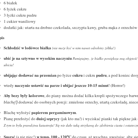
6 białek
6 łyżek cukru
3 łyżki cukru pudru
1 cukier waniliowy
dodatki jak: utarta na drobno czekolada, szczypta kawy, gruba mąka z orzechów
pis
Schłodzić w lodówce białka
(nie może być w nim nawet odrobiny żółtka!)
ubić je na sztywno w wysokim naczyniu
Pamiętajmy, że białko powiększa swą objętość
ubicia!
ubijając dodawać na przemian
cukru
pudru
po łyżce
i cukru
, a pod koniec do
naczynie ustawić na parze i ubijać jeszcze 10-15 minut
wtedy
! (Horror!)
Aby bezy były kolorowe
, do piany można dodać kilka kropli spożywczego barwni
dodawać do osobnych porcji: zmielone orzechy, utartą czekoladę, niec
blachę!
)
papierem pergaminowym
Blachę wyłożyć
.
dużej szprycy
Pianę przełożyć do
(jak kto ma!) i wyciskać pianki tak piękne jak
Z tym to była prawdziwa katastrofa! Się nie dało taką strzykawą do zdobienia ciasta i ostatecz
o
Suszyć
w temp. 100 - 120
C
(a nie piec!)
do czasu, aż wyschną, uważając, aby si