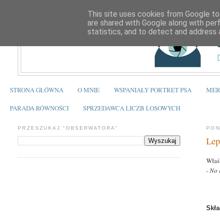
This site uses cookies from Google to 
are shared with Google along with per
statistics, and to detect and address 
STRONA GŁÓWNA
O MNIE
WSPANIAŁY PORTRET PSA
MER
PARADA RÓWNOŚCI
SPRZEDAWCA LICZB LOSOWYCH
PRZESZUKAJ "OBSERWATORA"
PON
Lep
Właś
- No 
Skła