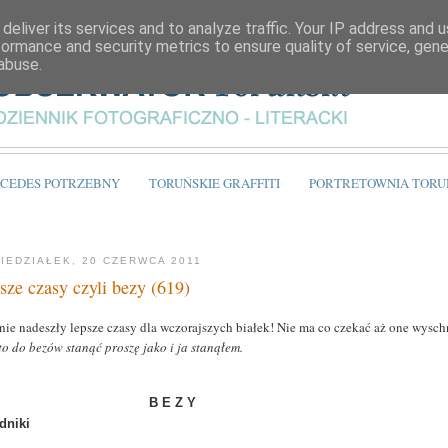
deliver its services and to analyze traffic. Your IP address and 
formance and security metrics to ensure quality of service, gen
abuse.
CEDES POTRZEBNY
TORUŃSKIE GRAFFITI
PORTRETOWNIA TORU
IEDZIAŁEK, 20 CZERWCA 2011
sze czasy czyli bezy (619)
nie nadeszły lepsze czasy dla wczorajszych białek! Nie ma co czekać aż one wyschn
to do bezów stanąć proszę jako i ja stanąłem.
B E Z Y
dniki