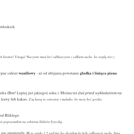
 włoskich
 8-krotnie!
Uwaga! N
aczynie musi być odtłuszczone i całkiem suche, bo wyjdą nici z
waniliowy
gładka i lśniąca piana
sypać cukier
- aż od ubijania powstanie
ka (Brrr! Lepiej już jakiegoś soku.). Można też
(tuż przed wykładaniem na
o kawy lub kakao.
Z tą kawą to ostrożnie i malutko, bo może być gorzko.
 od Bliklego
.
nie poprzestałem na robieniu kleksów łyżeczką.
ę nie zrumieniły.
Mi to zajęło 1,5 godziny bo chciałem by były całkowicie suche. Inna