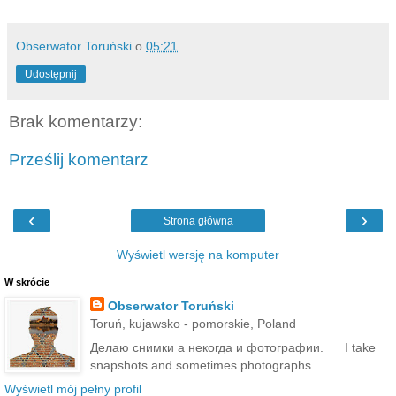
Obserwator Toruński
o
05:21
Udostępnij
Brak komentarzy:
Prześlij komentarz
‹
›
Strona główna
Wyświetl wersję na komputer
W skrócie
Obserwator Toruński
Toruń, kujawsko - pomorskie, Poland
Делаю снимки а некогда и фотографии.___I take
snapshots and sometimes photographs
Wyświetl mój pełny profil