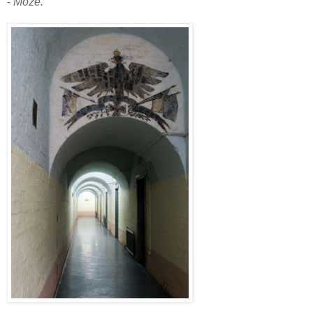
-
Może.