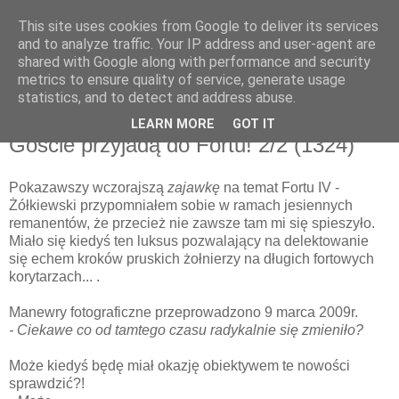
This site uses cookies from Google to deliver its services
and to analyze traffic. Your IP address and user-agent are
shared with Google along with performance and security
metrics to ensure quality of service, generate usage
▼
statistics, and to detect and address abuse.
LEARN MORE
GOT IT
wtorek, 17 września 2013
Goście przyjadą do Fortu! 2/2 (1324)
Pokazawszy wczorajszą
zajawkę
na temat Fortu IV -
Żółkiewski przypomniałem sobie w ramach jesiennych
remanentów, że przecież nie zawsze tam mi się spieszyło.
Miało się kiedyś ten luksus pozwalający na delektowanie
się echem kroków pruskich żołnierzy na długich fortowych
korytarzach... .
Manewry fotograficzne przeprowadzono 9 marca 2009r.
- Ciekawe co od tamtego czasu radykalnie się zmieniło?
Może kiedyś będę miał okazję obiektywem te nowości
sprawdzić?!