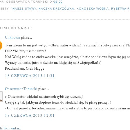
OR:
OBSERWATOR TORUŃSKI
O
05:09
KIETY:
"NASZE STAWY
,
KACZKA KRZYŻÓWKA
,
KOKOSZKA WODNA
,
RYBITWA 
KOMENTARZE:
Unknown
pisze...
Tym razem to mi jest wstyd - Obserwator widział na stawach rybitwę rzeczną! N
DUŻYM rarytasem tamże!
Nad Wisłą żadna to ciekawostka, jest wszędzie, ale nie spodziewałbym się jej n
Wyrazy uznania, jutro o świcie melduję się na Świętopełka! :)
Pozdrawiam, Olek Hagge
18 CZERWCA 2013 11:31
Obserwator Toruński
pisze...
> Obserwator widział na stawach rybitwę rzeczną!
Czuję się tak jakbym dopiero teraz dowiedział się, że piszę prozą :-)
- Co jest prawdą, bo odróżnianie ptaków od siebie to jest coś co pozostawiam i
18 CZERWCA 2013 12:01
ślij komentarz