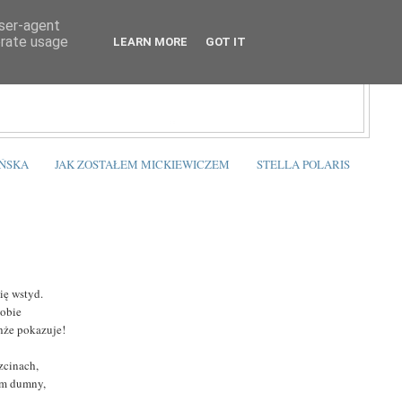
user-agent
erate usage
LEARN MORE
GOT IT
ŃSKA
JAK ZOSTAŁEM MICKIEWICZEM
STELLA POLARIS
się wstyd.
sobie
hże pokazuje!
zcinach,
tem dumny,