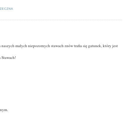
RZECZNA
a naszych małych niepozornych stawach znów trafia się gatunek, który jest
a Stawach!
nnym.