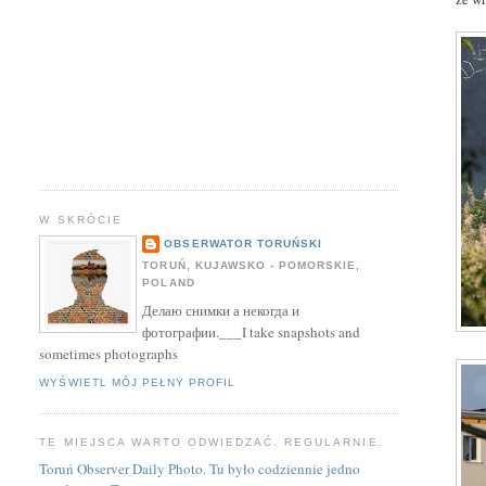
W SKRÓCIE
OBSERWATOR TORUŃSKI
TORUŃ, KUJAWSKO - POMORSKIE,
POLAND
Делаю снимки а некогда и
фотографии.___I take snapshots and
sometimes photographs
WYŚWIETL MÓJ PEŁNY PROFIL
TE MIEJSCA WARTO ODWIEDZAĆ. REGULARNIE.
Toruń Observer Daily Photo. Tu było codziennie jedno