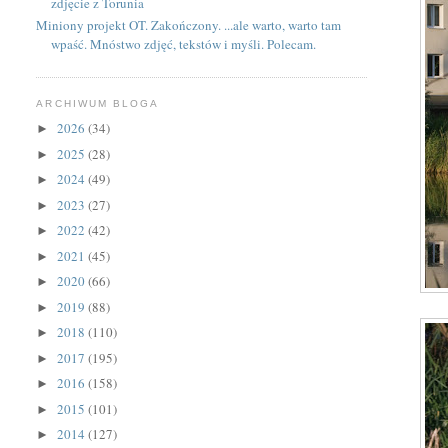
zdjęcie z Torunia
Miniony projekt OT. Zakończony. ...ale warto, warto tam
wpaść. Mnóstwo zdjęć, tekstów i myśli. Polecam.
ARCHIWUM BLOGA
2026
(34)
►
2025
(28)
►
2024
(49)
►
2023
(27)
►
2022
(42)
►
2021
(45)
►
2020
(66)
►
2019
(88)
►
2018
(110)
►
2017
(195)
►
2016
(158)
►
2015
(101)
►
2014
(127)
►