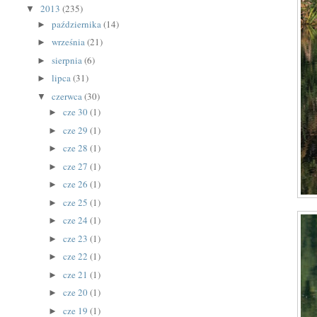
2013
(235)
▼
października
(14)
►
września
(21)
►
sierpnia
(6)
►
lipca
(31)
►
czerwca
(30)
▼
cze 30
(1)
►
cze 29
(1)
►
cze 28
(1)
►
cze 27
(1)
►
cze 26
(1)
►
cze 25
(1)
►
cze 24
(1)
►
cze 23
(1)
►
cze 22
(1)
►
cze 21
(1)
►
cze 20
(1)
►
cze 19
(1)
►