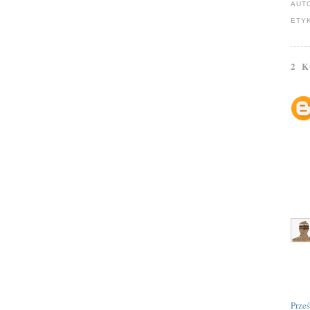
AUT
ETY
2 
Prze