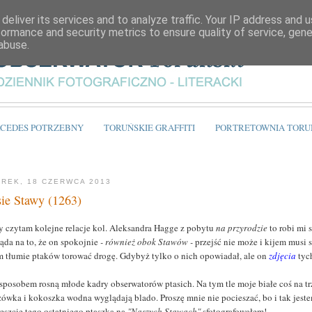
deliver its services and to analyze traffic. Your IP address and 
formance and security metrics to ensure quality of service, gen
abuse.
CEDES POTRZEBNY
TORUŃSKIE GRAFFITI
PORTRETOWNIA TORU
REK, 18 CZERWCA 2013
sie Stawy (1263)
y czytam kolejne relacje kol. Aleksandra Hagge z pobytu
na przyrodzie
to robi mi 
ąda na to, że on spokojnie
- również obok Stawów -
przejść nie może i kijem musi 
m tłumie ptaków torować drogę. Gdybyż tylko o nich opowiadał, ale on
zdjęcia
tyc
sposobem rosną młode kadry obserwatorów ptasich. Na tym tle moje białe coś na tr
żówka i kokoszka wodna wyglądają blado. Proszę mnie nie pocieszać, bo i tak jes
reszcie tego ostatniego ptaszka na
"Naszych Stawach"
sfotografowałem!