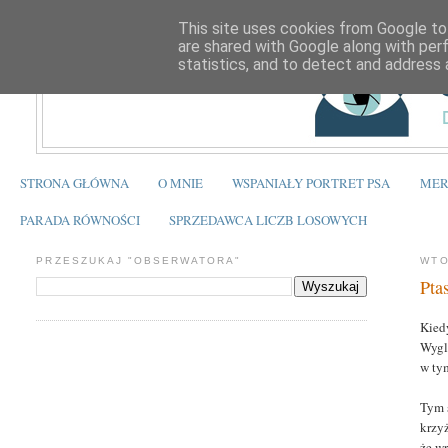
This site uses cookies from Google to 
are shared with Google along with per
statistics, and to detect and address 
STRONA GŁÓWNA
O MNIE
WSPANIAŁY PORTRET PSA
MER
PARADA RÓWNOŚCI
SPRZEDAWCA LICZB LOSOWYCH
PRZESZUKAJ "OBSERWATORA"
WTO
Pta
Kied
Wygl
w ty
Tym 
krzy
że w