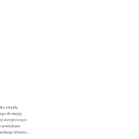
ako zwykły
nego do mojej
iej nietypowego)
o poutykane
dnego klienta... .