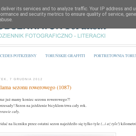
deliver its services and to analyze traffic. Your IP address and 
formance and security metrics to ensure quality of service, gen
abuse.
CEDES POTRZEBNY
TORUŃSKIE GRAFFITI
PORTRETOWNIA TORU
TEK, 7 GRUDNIA 2012
lama sezonu rowerowego (1087)
eraz już mamy koniec sezonu rowerowego?!
przesady! Sezon na jeżdżenie bicyklem trwa cały rok.
prawie cały.
idać na liczniku przez ostatni sezon najeździło się tylko tyle
(...i aż tyle!)
kilometr