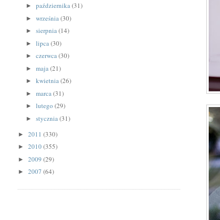
października
(31)
►
września
(30)
►
sierpnia
(14)
►
lipca
(30)
►
czerwca
(30)
►
maja
(21)
►
kwietnia
(26)
►
marca
(31)
►
lutego
(29)
►
stycznia
(31)
►
2011
(330)
►
2010
(355)
►
2009
(29)
►
2007
(64)
►