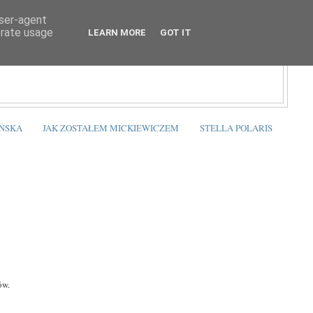
user-agent
erate usage
LEARN MORE
GOT IT
ŃSKA
JAK ZOSTAŁEM MICKIEWICZEM
STELLA POLARIS
ów.