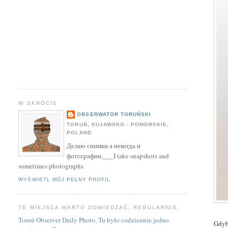
W SKRÓCIE
OBSERWATOR TORUŃSKI
TORUŃ, KUJAWSKO - POMORSKIE,
POLAND
Делаю снимки а некогда и
фотографии.___I take snapshots and
sometimes photographs
WYŚWIETL MÓJ PEŁNY PROFIL
TE MIEJSCA WARTO ODWIEDZAĆ. REGULARNIE.
Toruń Observer Daily Photo. Tu było codziennie jedno
Gdyb