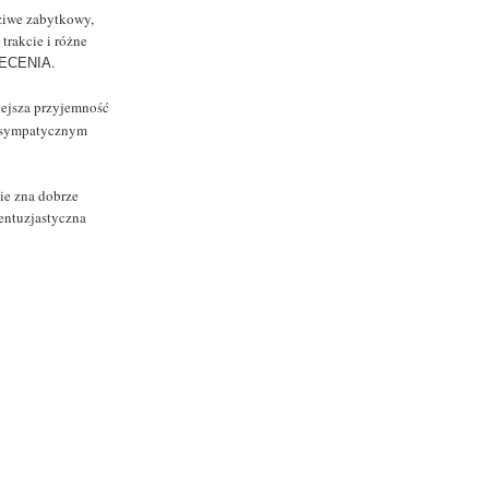
dziwe zabytkowy,
trakcie i różne
.
LECENIA
iejsza przyjemność
em sympatycznym
nie zna dobrze
 entuzjastyczna