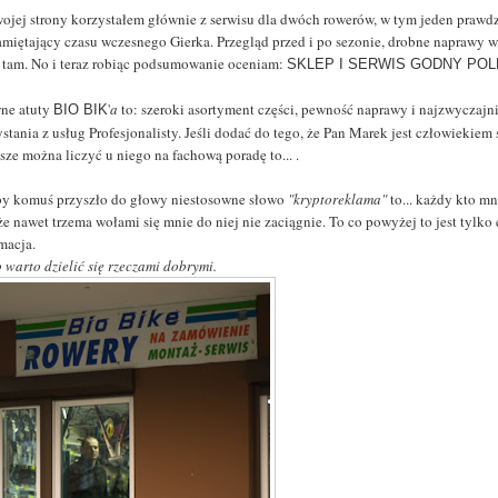
wojej strony korzystałem głównie z serwisu dla dwóch rowerów, w tym jeden praw
amiętający czasu wczesnego Gierka. Przegląd przed i po sezonie, drobne naprawy w 
e tam. No i teraz robiąc podsumowanie oceniam:
SKLEP I SERWIS GODNY PO
ne atuty
'
a
to: szeroki asortyment części, pewność naprawy i najzwyczajn
BIO BIK
ystania z usług Profesjonalisty. Jeśli dodać do tego, że Pan Marek jest człowieki
sze można liczyć u niego na fachową poradę to... .
y komuś przyszło do głowy niestosowne słowo
"kryptoreklama"
to... każdy kto m
że nawet trzema wołami się mnie do niej nie zaciągnie. To co powyżej to jest tylko
macja.
bo warto dzielić się rzeczami dobrymi.