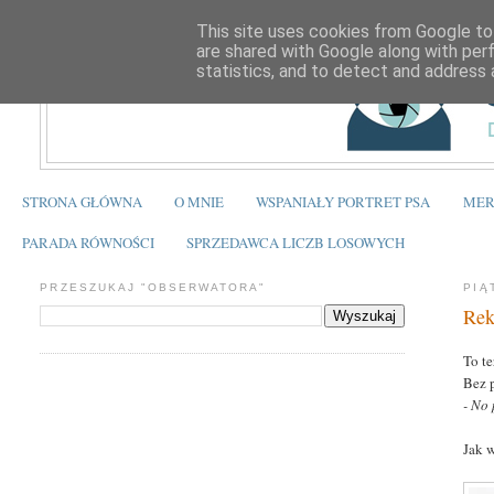
This site uses cookies from Google to 
are shared with Google along with per
statistics, and to detect and address 
STRONA GŁÓWNA
O MNIE
WSPANIAŁY PORTRET PSA
MER
PARADA RÓWNOŚCI
SPRZEDAWCA LICZB LOSOWYCH
PRZESZUKAJ "OBSERWATORA"
PIĄ
Rek
To t
Bez 
- No 
Jak w