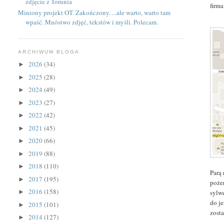
zdjęcie z Torunia
firm
Miniony projekt OT. Zakończony. ...ale warto, warto tam
wpaść. Mnóstwo zdjęć, tekstów i myśli. Polecam.
ARCHIWUM BLOGA
2026
(34)
►
2025
(28)
►
2024
(49)
►
2023
(27)
►
2022
(42)
►
2021
(45)
►
2020
(66)
►
2019
(88)
►
2018
(110)
►
Parą
2017
(195)
►
poże
2016
(158)
sylwe
►
do
j
2015
(101)
►
zost
2014
(127)
►