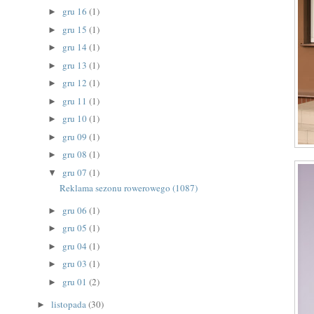
gru 16
(1)
►
gru 15
(1)
►
gru 14
(1)
►
gru 13
(1)
►
gru 12
(1)
►
gru 11
(1)
►
gru 10
(1)
►
gru 09
(1)
►
gru 08
(1)
►
gru 07
(1)
▼
Reklama sezonu rowerowego (1087)
gru 06
(1)
►
gru 05
(1)
►
gru 04
(1)
►
gru 03
(1)
►
gru 01
(2)
►
listopada
(30)
►