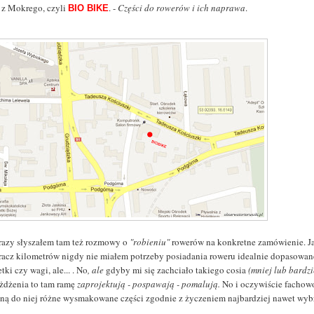
a z Mokrego, czyli
. -
Części do rowerów i ich naprawa
.
BIO BIKE
 razy słyszałem tam też rozmowy o
"robieniu"
rowerów na konkretne zamówienie. J
racz kilometrów nigdy nie miałem potrzeby posiadania roweru idealnie dopasowa
tki czy wagi, ale... . No
, ale
gdyby mi się zachciało takiego cosia
(mniej lub bardz
eżdżenia to tam ramę
zaprojektują - pospawają - pomalują.
No i oczywiście fachow
aną
do niej różne wysmakowane części zgodnie z życzeniem najbardziej nawet wybre