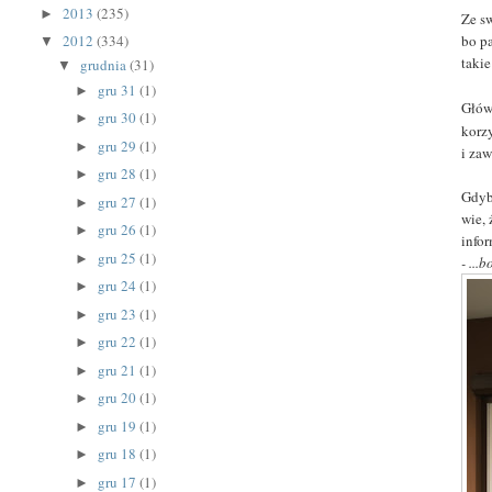
2013
(235)
►
Ze s
bo p
2012
(334)
▼
taki
grudnia
(31)
▼
gru 31
(1)
►
Głów
gru 30
(1)
►
korz
gru 29
(1)
►
i zaw
gru 28
(1)
►
Gdyb
gru 27
(1)
►
wie, 
gru 26
(1)
►
infor
gru 25
(1)
►
- ...
gru 24
(1)
►
gru 23
(1)
►
gru 22
(1)
►
gru 21
(1)
►
gru 20
(1)
►
gru 19
(1)
►
gru 18
(1)
►
gru 17
(1)
►