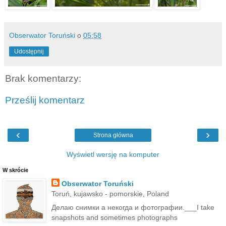
Obserwator Toruński
o
05:58
Udostępnij
Brak komentarzy:
Prześlij komentarz
‹
›
Strona główna
Wyświetl wersję na komputer
W skrócie
Obserwator Toruński
Toruń, kujawsko - pomorskie, Poland
Делаю снимки а некогда и фотографии.___I take
snapshots and sometimes photographs