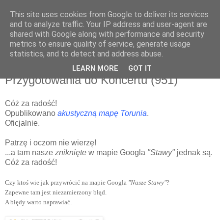
This site uses cookies from Google to deliver its services
and to analyze traffic. Your IP address and user-agent are
shared with Google along with performance and security
metrics to ensure quality of service, generate usage
▼
statistics, and to detect and address abuse.
LEARN MORE
GOT IT
piątek, 6 lipca 2012
Przygotowania do Koncertu (951)
Cóż za radość!
Opublikowano
akustyczną mapę Torunia
.
Oficjalnie.
Patrzę i oczom nie wierzę!
...a tam nasze
zniknięte
w mapie Googla
"Stawy"
jednak są.
Cóż za radość!
Czy ktoś wie jak przywrócić
na
mapie Googla
"Nasze Stawy"
?
Zapewne tam jest niezamierzony błąd.
A błędy warto naprawiać
.