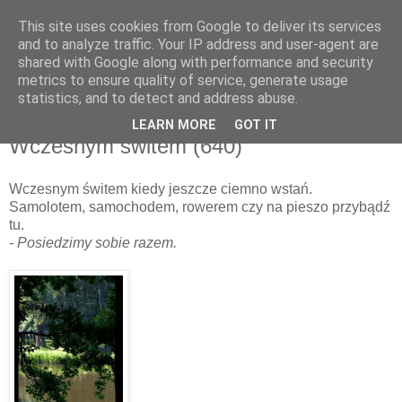
This site uses cookies from Google to deliver its services
and to analyze traffic. Your IP address and user-agent are
shared with Google along with performance and security
metrics to ensure quality of service, generate usage
▼
statistics, and to detect and address abuse.
LEARN MORE
GOT IT
poniedziałek, 11 lipca 2011
Wczesnym świtem (640)
Wczesnym świtem kiedy jeszcze ciemno wstań.
Samolotem, samochodem, rowerem czy na pieszo przybądź
tu.
- Posiedzimy sobie razem.