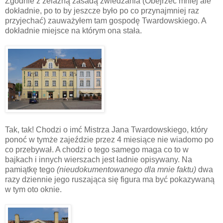
Zgodnie z żelazną zasadą zwiedzania (Obejrzeć mniej ale
dokładnie, po to by jeszcze było po co przynajmniej raz
przyjechać) zauważyłem tam gospodę Twardowskiego. A
dokładnie miejsce na którym ona stała.
Tak, tak! Chodzi o imć Mistrza Jana Twardowskiego, który
ponoć w tymże zajeździe przez 4 miesiące nie wiadomo po
co przebywał. A chodzi o tego samego maga co to w
bajkach i innych wierszach jest ładnie opisywany. Na
pamiątkę tego
(nieudokumentowanego dla mnie faktu)
dwa
razy dziennie jego ruszająca się figura ma być pokazywaną
w tym oto oknie.