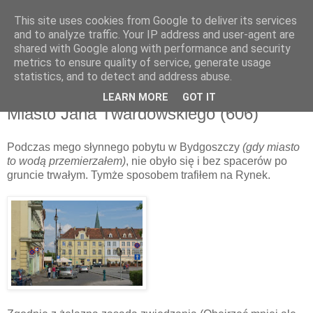
This site uses cookies from Google to deliver its services
and to analyze traffic. Your IP address and user-agent are
shared with Google along with performance and security
metrics to ensure quality of service, generate usage
▼
statistics, and to detect and address abuse.
LEARN MORE
GOT IT
wtorek, 7 czerwca 2011
Miasto Jana Twardowskiego (606)
Podczas mego słynnego pobytu w Bydgoszczy
(gdy miasto
to wodą przemierzałem)
, nie obyło się i bez spacerów po
gruncie trwałym. Tymże sposobem trafiłem na Rynek.