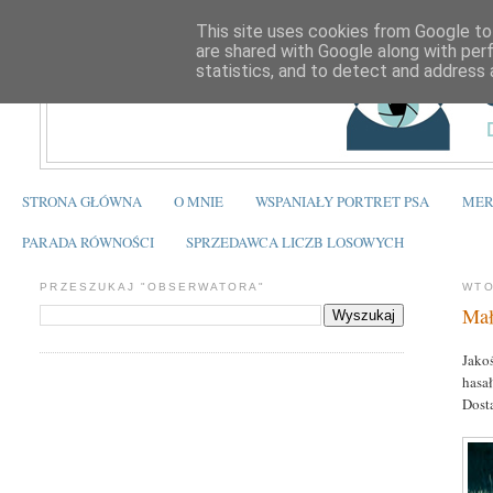
This site uses cookies from Google to 
are shared with Google along with per
statistics, and to detect and address 
STRONA GŁÓWNA
O MNIE
WSPANIAŁY PORTRET PSA
MER
PARADA RÓWNOŚCI
SPRZEDAWCA LICZB LOSOWYCH
PRZESZUKAJ "OBSERWATORA"
WTO
Mał
Jako
hasał
Dost