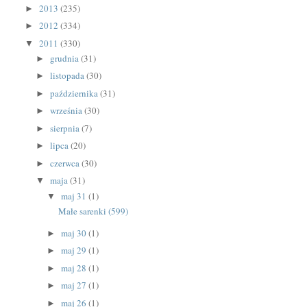
2013
(235)
►
2012
(334)
►
2011
(330)
▼
grudnia
(31)
►
listopada
(30)
►
października
(31)
►
września
(30)
►
sierpnia
(7)
►
lipca
(20)
►
czerwca
(30)
►
maja
(31)
▼
maj 31
(1)
▼
Małe sarenki (599)
maj 30
(1)
►
maj 29
(1)
►
maj 28
(1)
►
maj 27
(1)
►
maj 26
(1)
►