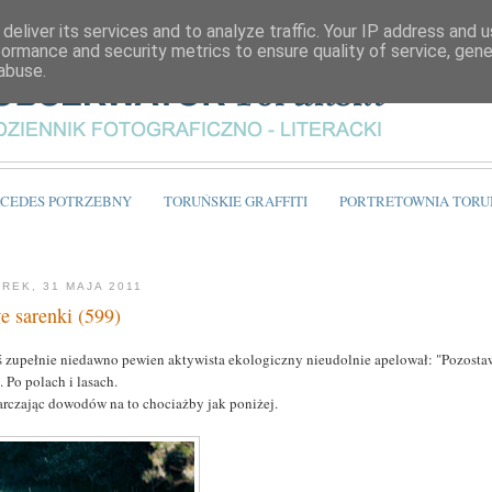
deliver its services and to analyze traffic. Your IP address and 
formance and security metrics to ensure quality of service, gen
abuse.
CEDES POTRZEBNY
TORUŃSKIE GRAFFITI
PORTRETOWNIA TORU
REK, 31 MAJA 2011
e sarenki (599)
ś zupełnie niedawno pewien aktywista ekologiczny nieudolnie apelował: "Pozostaw
. Po polach i lasach.
arczając dowodów na to chociażby jak poniżej.