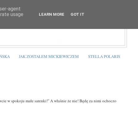
user-agent
erate usage
LEARN MORE
GOT IT
ŃSKA
JAK ZOSTAŁEM MICKIEWICZEM
STELLA POLARIS
cie w spokoju małe sarenki!" A właśnie że nie! Będę za nimi ochoczo