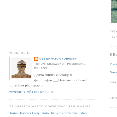
AUT
ETY
W SKRÓCIE
BR
OBSERWATOR TORUŃSKI
Prze
TORUŃ, KUJAWSKO - POMORSKIE,
POLAND
Nows
Делаю снимки а некогда и
фотографии.___I take snapshots and
Subs
sometimes photographs
WYŚWIETL MÓJ PEŁNY PROFIL
POD
TE MIEJSCA WARTO ODWIEDZAĆ. REGULARNIE.
Toruń Observer Daily Photo. Tu było codziennie jedno