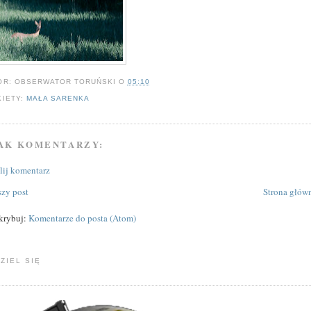
OR:
OBSERWATOR TORUŃSKI
O
05:10
KIETY:
MAŁA SARENKA
AK KOMENTARZY:
ślij komentarz
zy post
Strona głów
krybuj:
Komentarze do posta (Atom)
ZIEL SIĘ