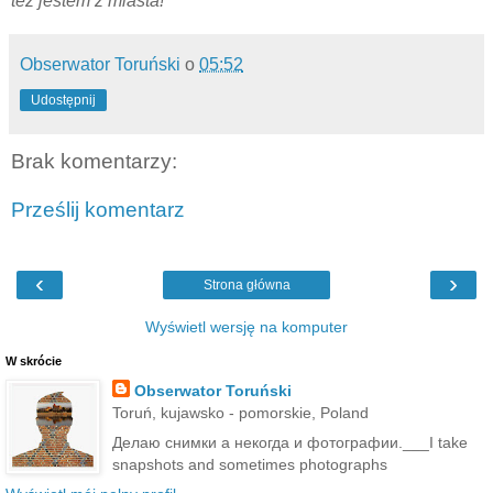
też jestem z miasta!
Obserwator Toruński
o
05:52
Udostępnij
Brak komentarzy:
Prześlij komentarz
‹
›
Strona główna
Wyświetl wersję na komputer
W skrócie
Obserwator Toruński
Toruń, kujawsko - pomorskie, Poland
Делаю снимки а некогда и фотографии.___I take
snapshots and sometimes photographs