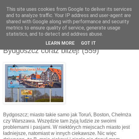
This site uses cookies from Google to deliver its services
and to analyze traffic. Your IP address and user-agent are
shared with Google along with performance and security
metrics to ensure quality of service, generate usage
▼
statistics, and to detect and address abuse.
LEARN MORE
GOT IT
czwartek, 21 kwietnia 2011
Bydgoszcz coraz bliżej! (559)
Bydgoszcz; miasto takie samo jak Toruń, Boston, Chełmża
czy Warszawa. Wszędzie tam żyją ludzie ze swoimi
problemami i pasjami. W niektórych miejscach miasto jest
ładniejsze, natomiast w innych ciekawsze. Nic więc