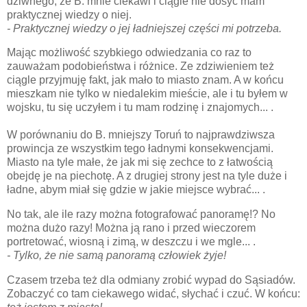
dziwnego, że B. mnie ciekawi i ciągle nie dosyć mam
praktycznej wiedzy o niej.
- Praktycznej wiedzy o jej ładniejszej części mi potrzeba.
Mając możliwość szybkiego odwiedzania co raz to
zauważam podobieństwa i różnice. Ze zdziwieniem też
ciągle przyjmuję fakt, jak mało to miasto znam. A w końcu
mieszkam nie tylko w niedalekim mieście, ale i tu byłem w
wojsku, tu się uczyłem i tu mam rodzinę i znajomych... .
W porównaniu do B. mniejszy Toruń to najprawdziwsza
prowincja ze wszystkim tego ładnymi konsekwencjami.
Miasto na tyle małe, że jak mi się zechce to z łatwością
obejdę je na piechotę. A z drugiej strony jest na tyle duże i
ładne, abym miał się gdzie w jakie miejsce wybrać... .
No tak, ale ile razy można fotografować panoramę!? No
można dużo razy! Można ją rano i przed wieczorem
portretować, wiosną i zimą, w deszczu i we mgle... .
- Tylko, że nie samą panoramą człowiek żyje!
Czasem trzeba też dla odmiany zrobić wypad do Sąsiadów.
Zobaczyć co tam ciekawego widać, słychać i czuć. W końcu: