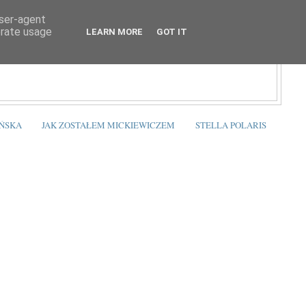
user-agent
erate usage
LEARN MORE
GOT IT
ŃSKA
JAK ZOSTAŁEM MICKIEWICZEM
STELLA POLARIS