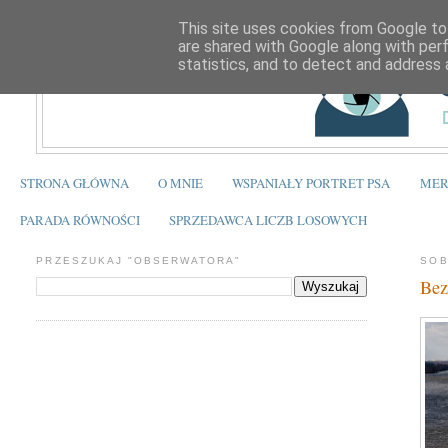
This site uses cookies from Google to 
are shared with Google along with per
statistics, and to detect and address 
STRONA GŁÓWNA
O MNIE
WSPANIAŁY PORTRET PSA
MER
PARADA RÓWNOŚCI
SPRZEDAWCA LICZB LOSOWYCH
PRZESZUKAJ "OBSERWATORA"
SOB
Bez