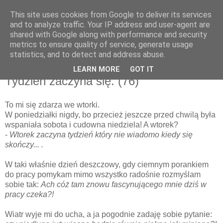
This site uses cookies from Google to deliver its services
and to analyze traffic. Your IP address and user-agent are
shared with Google along with performance and security
metrics to ensure quality of service, generate usage
▼
statistics, and to detect and address abuse.
LEARN MORE
GOT IT
poniedziałek, 14 grudnia 2009
Tydzień zaczyna się. (76)
To mi się zdarza we wtorki.
W poniedziałki nigdy, bo przecież jeszcze przed chwilą była
wspaniała sobota i cudowna niedziela! A wtorek?
-
Wtorek zaczyna tydzień który nie wiadomo kiedy się
skończy... .
W taki właśnie dzień deszczowy, gdy ciemnym porankiem
do pracy pomykam mimo wszystko radośnie rozmyślam
sobie tak:
Ach cóż tam znowu fascynującego mnie dziś w
pracy czeka?!
Wiatr wyje mi do ucha, a ja pogodnie zadaję sobie pytanie: