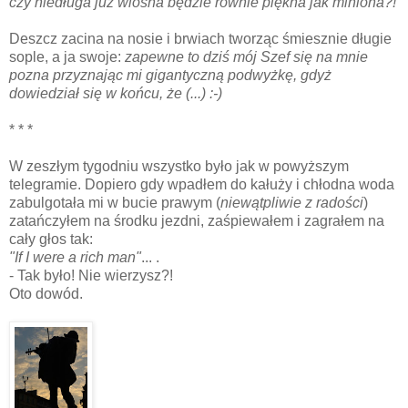
czy niedługa już wiosna będzie równie piękna jak miniona?!
Deszcz zacina na nosie i brwiach tworząc śmiesznie długie
sople, a ja swoje:
zapewne to dziś mój Szef się na mnie
pozna przyznając mi gigantyczną podwyżkę, gdyż
dowiedział się w końcu, że (...) :-)
* * *
W zeszłym tygodniu wszystko było jak w powyższym
telegramie. Dopiero gdy wpadłem do kałuży i chłodna woda
zabulgotała mi w bucie prawym (
niewątpliwie z radości
)
zatańczyłem na środku jezdni, zaśpiewałem i zagrałem na
cały głos tak:
"
If I were a rich man"
... .
- Tak było! Nie wierzysz?!
Oto dowód.