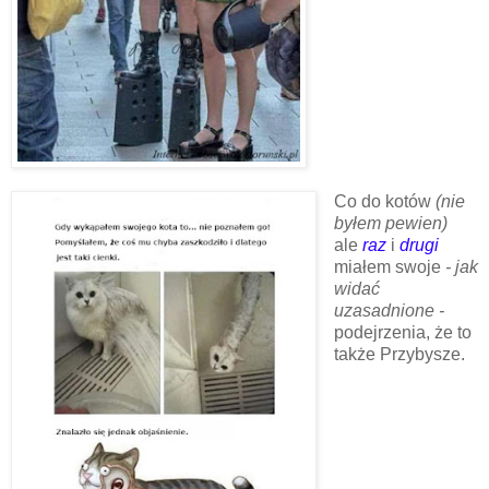
Co do kotów
(nie
byłem pewien)
ale
raz
i
drugi
miałem swoje
- jak
widać
uzasadnione -
podejrzenia, że to
także Przybysze.