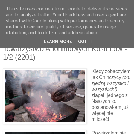
This site uses cookies from Google to deliver its services
and to analyze traffic. Your IP address and user-agent are
shared with Google along with performance and security
metrics to ensure quality of service, generate usage
▼
statistics, and to detect and address abuse.
LEARN MORE
GOT IT
poniedziałek, 15 marca 2021
Towarzystwo Anonimowych Kosmitów -
1/2 (2201)
Kiedy zobaczyłem
jak Chińczycy
(oni
zjedzą wszystko i
wszystkich!)
złapali jednego z
Naszych to...
postanowiłem już
więcej nie
milczeć!
Rozejrzałem się