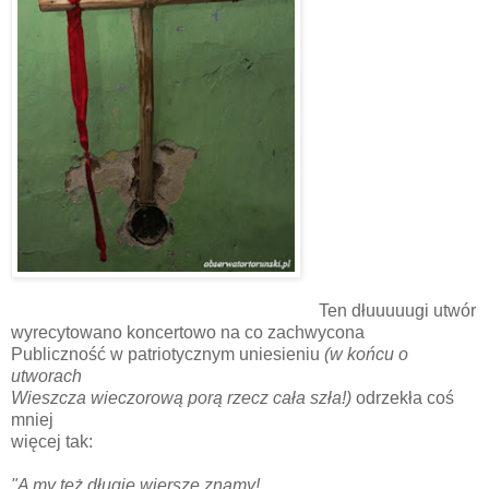
Ten dłuuuuugi utwór
wyrecytowano koncertowo na co zachwycona
Publiczność w patriotycznym uniesieniu
(w końcu o
utworach
Wieszcza wieczorową porą rzecz cała szła!)
odrzekła coś
mniej
więcej tak:
"A my też długie wiersze znamy!