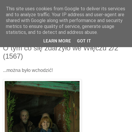
This site uses cookies from Google to deliver its services
and to analyze traffic. Your IP address and user-agent are
shared with Google along with performance and security
metrics to ensure quality of service, generate usage
▼
statistics, and to detect and address abuse.
LEARN MORE
GOT IT
niedziela, 15 listopada 2015
O tym co się zdarzyło we Włęczu 2/2
(1567)
...można było wchodzić!