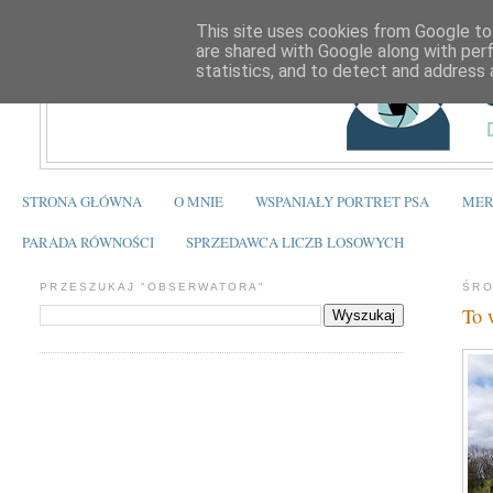
This site uses cookies from Google to 
are shared with Google along with per
statistics, and to detect and address 
STRONA GŁÓWNA
O MNIE
WSPANIAŁY PORTRET PSA
MER
PARADA RÓWNOŚCI
SPRZEDAWCA LICZB LOSOWYCH
PRZESZUKAJ "OBSERWATORA"
ŚRO
To 