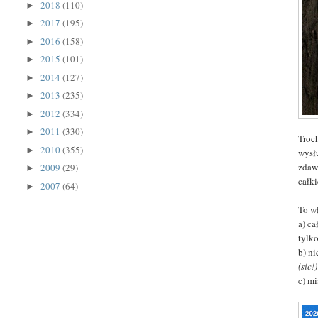
2018
(110)
►
2017
(195)
►
2016
(158)
►
2015
(101)
►
2014
(127)
►
2013
(235)
►
2012
(334)
►
2011
(330)
►
Troc
2010
(355)
►
wysł
zdaw
2009
(29)
►
całki
2007
(64)
►
To w
a) c
tylko
b) n
(sic!)
c) mi