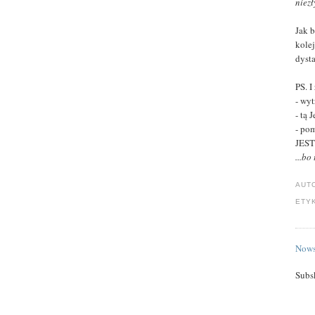
niezł
Jak b
kole
dyst
PS. I
- wy
- tą 
- po
JES
...bo
AUT
ETY
Nows
Subs