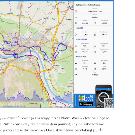
y
(w ramach rewanżu)
wracając przez Nową Wieś - Złotorię a będąc
na Rubinkowie chytrze podrzuciłem pomysł, aby na zakończenie
ić jeszcze trasę dwumostową Onże skwapliwie przytaknął
(i jako