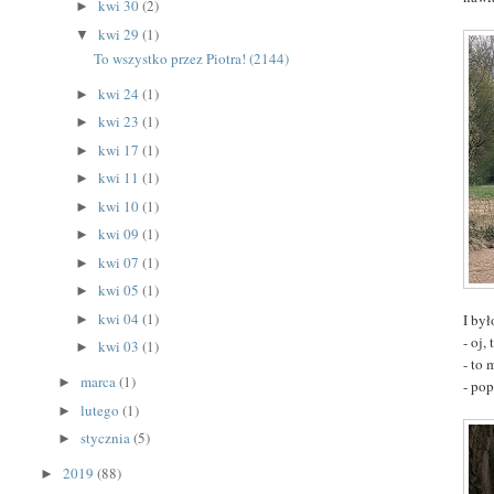
kwi 30
(2)
►
kwi 29
(1)
▼
To wszystko przez Piotra! (2144)
kwi 24
(1)
►
kwi 23
(1)
►
kwi 17
(1)
►
kwi 11
(1)
►
kwi 10
(1)
►
kwi 09
(1)
►
kwi 07
(1)
►
kwi 05
(1)
►
kwi 04
(1)
I był
►
- oj
kwi 03
(1)
►
- to
marca
(1)
►
- pop
lutego
(1)
►
stycznia
(5)
►
2019
(88)
►