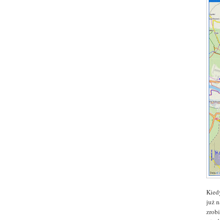
Kied
już 
zrob