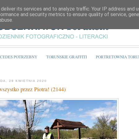
deliver its services and to analyze traffic. Your IP address and 
formance and security metrics to ensure quality of service, gen
abuse.
CEDES POTRZEBNY
TORUŃSKIE GRAFFITI
PORTRETOWNIA TORU
DA, 29 KWIETNIA 2020
wszystko przez Piotra! (2144)