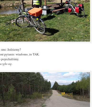
 sms: Jedziemy?
ż mi pytanie: wiadomo, że TAK.
o pojechaliśmy.
zaczęło się.