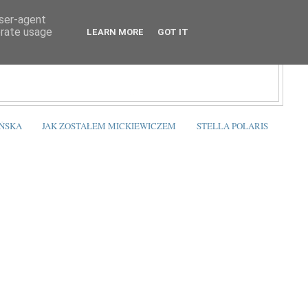
user-agent
erate usage
LEARN MORE
GOT IT
ŃSKA
JAK ZOSTAŁEM MICKIEWICZEM
STELLA POLARIS