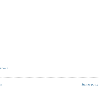
EROWA
na
Starsze posty