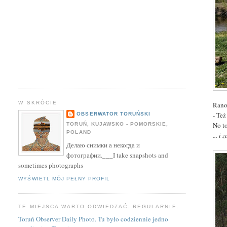
W SKRÓCIE
Rano
- Te
OBSERWATOR TORUŃSKI
No t
TORUŃ, KUJAWSKO - POMORSKIE,
POLAND
... i 
Делаю снимки а некогда и
фотографии.___I take snapshots and
sometimes photographs
WYŚWIETL MÓJ PEŁNY PROFIL
TE MIEJSCA WARTO ODWIEDZAĆ. REGULARNIE.
Toruń Observer Daily Photo. Tu było codziennie jedno