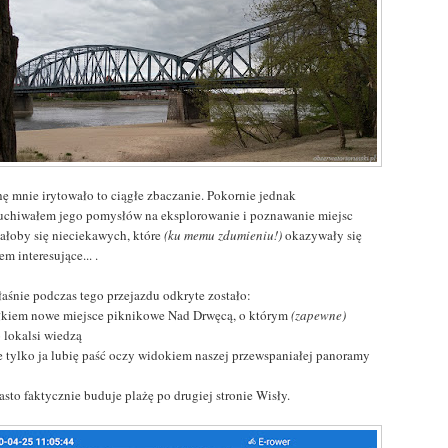
hę mnie irytowało to ciągłe zbaczanie. Pokornie jednak
uchiwałem jego pomysłów na eksplorowanie i poznawanie miejsc
ałoby się nieciekawych, które
(ku memu zdumieniu!)
okazywały się
em interesujące... .
łaśnie podczas tego przejazdu odkryte zostało:
ałkiem nowe miejsce piknikowe Nad Drwęcą, o którym
(zapewne)
 lokalsi wiedzą
ie tylko ja lubię paść oczy widokiem naszej przewspaniałej panoramy
asto faktycznie buduje plażę po drugiej stronie Wisły.