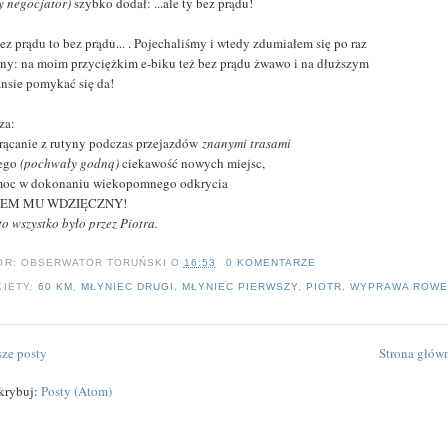
y negocjator)
szybko dodał: ...ale ty bez prądu!
ez prądu to bez prądu... . Pojechaliśmy i wtedy zdumiałem się po raz
jny: na moim przyciężkim e-biku też bez prądu żwawo i na dłuższym
ansie pomykać się da!
 za:
trącanie z rutyny podczas przejazdów
znanymi trasami
Jego
(pochwały godną)
ciekawość nowych miejsc,
moc w dokonaniu wiekopomnego odkrycia
TEM MU WDZIĘCZNY!
 to wszystko było przez Piotra.
OR:
OBSERWATOR TORUŃSKI
O
16:53
0 KOMENTARZE
KIETY:
60 KM
,
MŁYNIEC DRUGI
,
MŁYNIEC PIERWSZY
,
PIOTR
,
WYPRAWA ROW
ze posty
Strona głów
krybuj:
Posty (Atom)