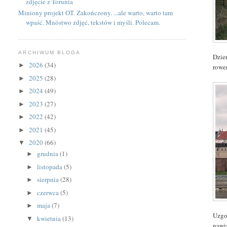
zdjęcie z Torunia
Miniony projekt OT. Zakończony. ...ale warto, warto tam
wpaść. Mnóstwo zdjęć, tekstów i myśli. Polecam.
ARCHIWUM BLOGA
Dzie
2026
(34)
►
rowe
2025
(28)
►
2024
(49)
►
2023
(27)
►
2022
(42)
►
2021
(45)
►
2020
(66)
▼
grudnia
(1)
►
listopada
(5)
►
sierpnia
(28)
►
czerwca
(5)
►
maja
(7)
►
Uzgo
kwietnia
(13)
▼
nawi