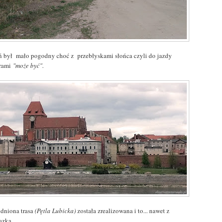
ń był mało pogodny choć z przebłyskami słońca czyli do jazdy
rami
"może być"
.
dniona trasa
(Pętla Lubicka)
została zrealizowana i to... nawet z
ązką.