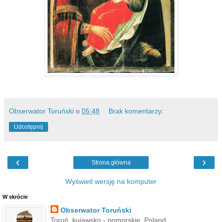
Obserwator Toruński
o
05:48
Brak komentarzy:
Udostępnij
‹
›
Strona główna
Wyświetl wersję na komputer
W skrócie
Obserwator Toruński
Toruń, kujawsko - pomorskie, Poland