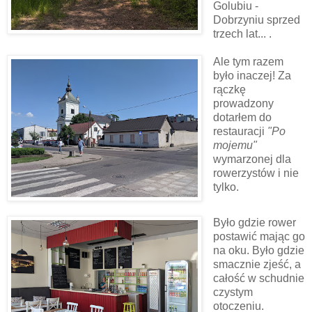
Golubiu -
Dobrzyniu sprzed
trzech lat... .
Ale tym razem
było inaczej! Za
rączkę
prowadzony
dotarłem do
restauracji
"Po
mojemu"
wymarzonej dla
rowerzystów i nie
tylko.
Było gdzie rower
postawić mając go
na oku. Było gdzie
smacznie zjeść, a
całość w schudnie
czystym
otoczeniu.