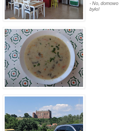
- No, domowo
było!