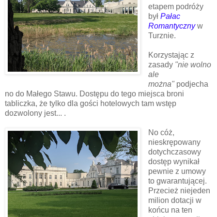
etapem podróży
był
Pałac
Romantyczny
w
Turznie.
Korzystając z
zasady
"nie wolno
ale
można"
podjecha
no do Małego Stawu. Dostępu do tego miejsca broni
tabliczka, że tylko dla gości hotelowych tam wstęp
dozwolony jest... .
No cóż,
nieskrępowany
dotychczasowy
dostęp wynikał
pewnie z umowy
to gwarantującej.
Przecież niejeden
milion dotacji w
końcu na ten