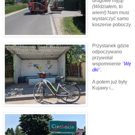
drogowe myją!
(Widziałem, to
wiem!)
Nam musi
wystarczyć samo
koszenie poboczy.
Przystanek gdzie
odpoczywano
przywołał
wspomnienie
"
Wę
dki
"
.
A potem już były
Kujawy i...