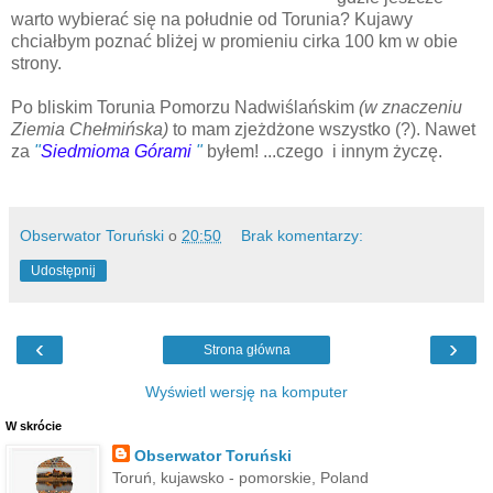
warto wybierać się na południe od Torunia? Kujawy
chciałbym poznać bliżej w promieniu cirka 100 km w obie
strony.
Po bliskim Torunia Pomorzu Nadwiślańskim
(w znaczeniu
Ziemia Chełmińska)
to mam zjeżdżone wszystko (?). Nawet
za
"
Siedmioma
Górami
"
byłem! ...czego i innym życzę.
Obserwator Toruński
o
20:50
Brak komentarzy:
Udostępnij
‹
›
Strona główna
Wyświetl wersję na komputer
W skrócie
Obserwator Toruński
Toruń, kujawsko - pomorskie, Poland