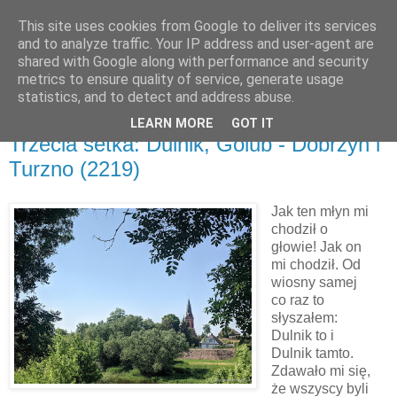
This site uses cookies from Google to deliver its services
and to analyze traffic. Your IP address and user-agent are
shared with Google along with performance and security
metrics to ensure quality of service, generate usage
▼
statistics, and to detect and address abuse.
LEARN MORE
GOT IT
piątek, 25 czerwca 2021
Trzecia setka: Dulnik, Golub - Dobrzyń i
Turzno (2219)
Jak ten młyn mi
chodził o
głowie! Jak on
mi chodził. Od
wiosny samej
co raz to
słyszałem:
Dulnik to i
Dulnik tamto.
Zdawało mi się,
że wszyscy byli