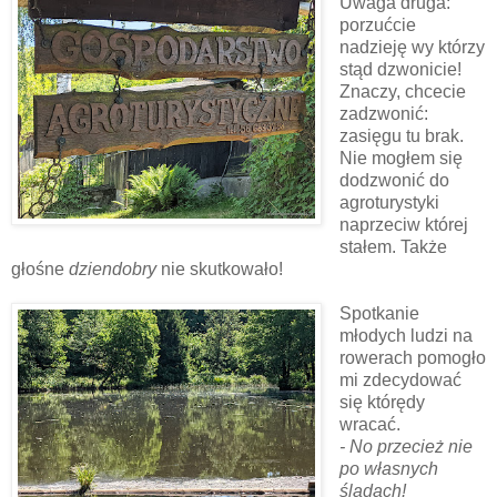
Uwaga druga:
porzućcie
nadzieję wy którzy
stąd dzwonicie!
Znaczy, chcecie
zadzwonić:
zasięgu tu brak.
Nie mogłem się
dodzwonić do
agroturystyki
naprzeciw której
stałem. Także
głośne
dziendobry
nie skutkowało!
Spotkanie
młodych ludzi na
rowerach pomogło
mi zdecydować
się którędy
wracać.
- No przecież nie
po własnych
śladach!