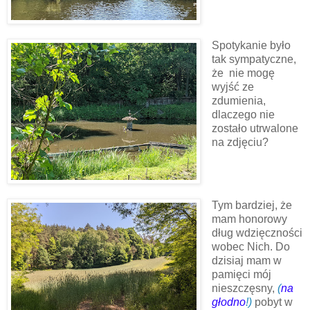
Spotykanie było
tak sympatyczne,
że nie mogę
wyjść ze
zdumienia,
dlaczego nie
zostało utrwalone
na zdjęciu?
Tym bardziej, że
mam honorowy
dług wdzięczności
wobec Nich. Do
dzisiaj mam w
pamięci mój
nieszczęsny,
(
na
głodno
!)
pobyt w