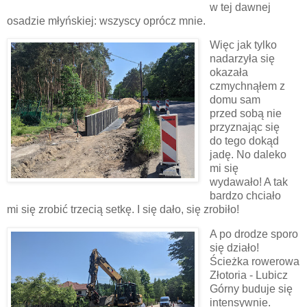
w tej dawnej
osadzie młyńskiej: wszyscy oprócz mnie.
Więc jak tylko
nadarzyła się
okazała
czmychnąłem z
domu sam
przed sobą nie
przyznając się
do tego dokąd
jadę. No daleko
mi się
wydawało! A tak
bardzo chciało
mi się zrobić trzecią setkę. I się dało, się zrobiło!
A po drodze sporo
się działo!
Ścieżka rowerowa
Złotoria - Lubicz
Górny buduje się
intensywnie.