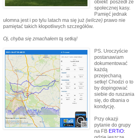
obiekt poszedł ze
społecznej kasy.
Pamięć jednak
ułomna jest i po tylu latach ma się już
(wilcze)
prawo nie
pamiętać takich kłopotliwych szczegółów.
Oj, chyba się zmachałem tą setką!
PS. Uroczyście
postanawiam
dokumentować
każdą
przejechaną
setkę! Chodzi o to
by dopingować
siebie do ruszania
się, do dbania o
kondycję.
Przy okazji
pytanie do grupy
na FB
ERTiO
:
gdzie jeszcze