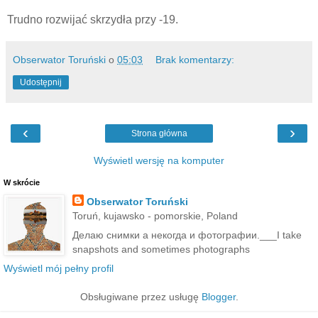
Trudno rozwijać skrzydła przy -19.
Obserwator Toruński
o
05:03
Brak komentarzy:
Udostępnij
‹
›
Strona główna
Wyświetl wersję na komputer
W skrócie
Obserwator Toruński
Toruń, kujawsko - pomorskie, Poland
Делаю снимки а некогда и фотографии.___I take
snapshots and sometimes photographs
Wyświetl mój pełny profil
Obsługiwane przez usługę
Blogger
.