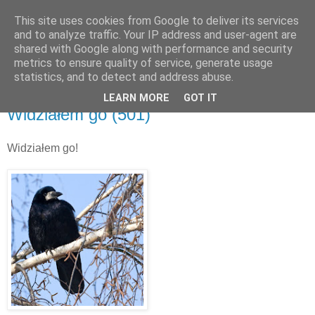
This site uses cookies from Google to deliver its services
and to analyze traffic. Your IP address and user-agent are
shared with Google along with performance and security
metrics to ensure quality of service, generate usage
▼
statistics, and to detect and address abuse.
LEARN MORE
GOT IT
wtorek, 22 lutego 2011
Widziałem go (501)
Widziałem go!