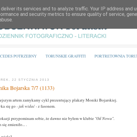
deliver its services and to analyze traffic. Your IP address and 
formance and security metrics to ensure quality of service, gen
abuse.
CEDES POTRZEBNY
TORUŃSKIE GRAFFITI
PORTRETOWNIA TORU
REK, 22 STYCZNIA 2013
ika Bojarska 7/7 (1133)
iejszym artem zamykamy cykl prezentujący plakaty Moniki Bojarskiej.
ka się go
- jak widać -
z fasonem.
 okazji przypominam sobie, że dawno nie byłem w klubie
"Od Nowa"
.
 się zmieniło... .
k wiele?