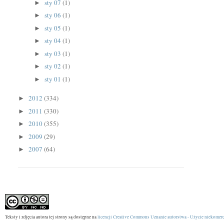
sty 07
(1)
►
sty 06
(1)
►
sty 05
(1)
►
sty 04
(1)
►
sty 03
(1)
►
sty 02
(1)
►
sty 01
(1)
►
2012
(334)
►
2011
(330)
►
2010
(355)
►
2009
(29)
►
2007
(64)
►
Teksty i zdjęcia autora tej strony są dostępne na
licencji Creative Commons Uznanie autorstwa - Użycie niekomerc