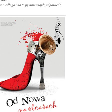
że niedługo i na to pytanie znajdę odpowiedź.