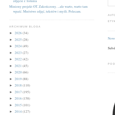
zdjęcie z Torunia
Miniony projekt OT. Zakończony. ...ale warto, warto tam
wpaść. Mnóstwo zdjęć, tekstów i myśli. Polecam.
AUT
ETY
ARCHIWUM BLOGA
2026
(34)
►
Nows
2025
(28)
►
2024
(49)
►
Subs
2023
(27)
►
2022
(42)
►
POD
2021
(45)
►
2020
(66)
►
2019
(88)
►
2018
(110)
►
2017
(195)
►
2016
(158)
►
2015
(101)
►
2014
(127)
►