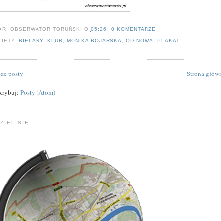
OR:
OBSERWATOR TORUŃSKI
O
05:26
0 KOMENTARZE
KIETY:
BIELANY
,
KLUB
,
MONIKA BOJARSKA
,
OD NOWA
,
PLAKAT
ze posty
Strona głów
krybuj:
Posty (Atom)
ZIEL SIĘ