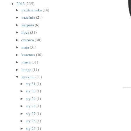
2013
(235)
▼
października
(14)
►
września
(21)
►
sierpnia
(6)
►
lipca
(31)
►
czerwca
(30)
►
maja
(31)
►
kwietnia
(30)
►
marca
(31)
►
lutego
(11)
►
stycznia
(30)
▼
sty 31
(1)
►
sty 30
(1)
►
sty 29
(1)
►
sty 28
(1)
►
sty 27
(1)
►
sty 26
(1)
►
sty 25
(1)
►