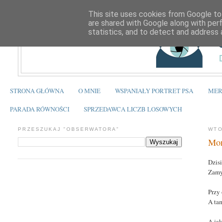
This site uses cookies from Google to 
are shared with Google along with per
statistics, and to detect and address 
STRONA GŁÓWNA
O MNIE
WSPANIAŁY PORTRET PSA
MER
PARADA RÓWNOŚCI
SPRZEDAWCA LICZB LOSOWYCH
PRZESZUKAJ "OBSERWATORA"
WTO
Mon
Dzis
Zamy
Przy
A tam
A ja