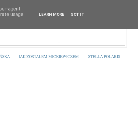
user-agent
erate usage
LEARN MORE
GOT IT
ŃSKA
JAK ZOSTAŁEM MICKIEWICZEM
STELLA POLARIS