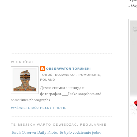
- Mo
W SKRÓCIE
OBSERWATOR TORUŃSKI
TORUŃ, KUJAWSKO - POMORSKIE,
POLAND
Делаю снимки а некогда и
фотографии.___I take snapshots and
sometimes photographs
WYŚWIETL MÓJ PEŁNY PROFIL
TE MIEJSCA WARTO ODWIEDZAĆ. REGULARNIE.
Toruń Observer Daily Photo. Tu było codziennie jedno