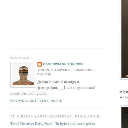
W SKRÓCIE
OBSERWATOR TORUŃSKI
TORUŃ, KUJAWSKO - POMORSKIE,
POLAND
Делаю снимки а некогда и
фотографии.___I take snapshots and
o ty
sometimes photographs
o czy
WYŚWIETL MÓJ PEŁNY PROFIL
TE MIEJSCA WARTO ODWIEDZAĆ. REGULARNIE.
Toruń Observer Daily Photo. Tu było codziennie jedno