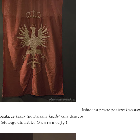
Jedno jest pewne ponieważ wystaw
bogata, że każdy (powtarzam
"każdy"
) znajdzie coś
ściowego dla siebie. G w a r a n t u j ę !