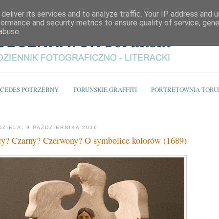
deliver its services and to analyze traffic. Your IP address and 
formance and security metrics to ensure quality of service, gen
abuse.
CEDES POTRZEBNY
TORUŃSKIE GRAFFITI
PORTRETOWNIA TORU
DZIELA, 9 PAŹDZIERNIKA 2016
ły? Czarny? Czerwony? O symbolice kolorów (1689)