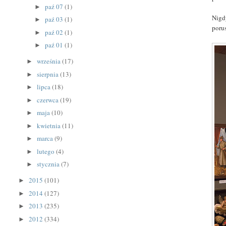
paź 07
(1)
►
Nigd
paź 03
(1)
►
porus
paź 02
(1)
►
paź 01
(1)
►
września
(17)
►
sierpnia
(13)
►
lipca
(18)
►
czerwca
(19)
►
maja
(10)
►
kwietnia
(11)
►
marca
(9)
►
lutego
(4)
►
stycznia
(7)
►
2015
(101)
►
2014
(127)
►
2013
(235)
►
2012
(334)
►