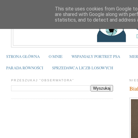
This site uses cookies from Google to 
are shared with Google along with per
statistics, and to detect and address 
STRONA GŁÓWNA
O MNIE
WSPANIAŁY PORTRET PSA
MER
PARADA RÓWNOŚCI
SPRZEDAWCA LICZB LOSOWYCH
PRZESZUKAJ "OBSERWATORA"
NIE
Bia