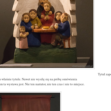
Tytuł za
m właśnie tytule. Nawet nie wysilę się na próbę omówienia
m ta wystawa jest. Nie ten narrator, nie ten czas i nie to miejsce.