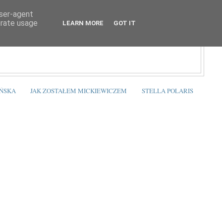
user-agent
erate usage
LEARN MORE
GOT IT
ŃSKA
JAK ZOSTAŁEM MICKIEWICZEM
STELLA POLARIS