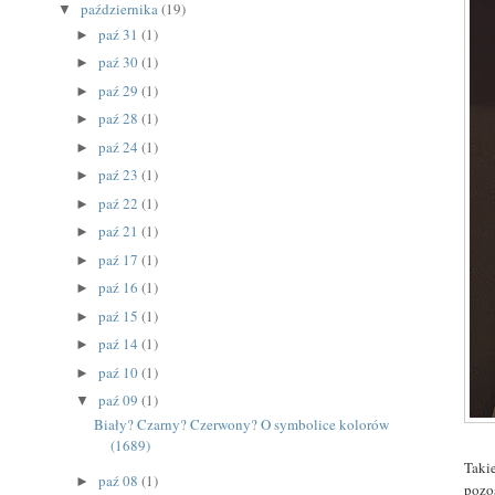
października
(19)
▼
paź 31
(1)
►
paź 30
(1)
►
paź 29
(1)
►
paź 28
(1)
►
paź 24
(1)
►
paź 23
(1)
►
paź 22
(1)
►
paź 21
(1)
►
paź 17
(1)
►
paź 16
(1)
►
paź 15
(1)
►
paź 14
(1)
►
paź 10
(1)
►
paź 09
(1)
▼
Biały? Czarny? Czerwony? O symbolice kolorów
(1689)
Taki
paź 08
(1)
►
pozos