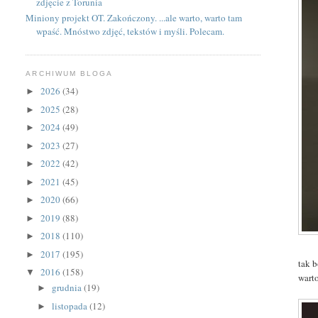
zdjęcie z Torunia
Miniony projekt OT. Zakończony. ...ale warto, warto tam
wpaść. Mnóstwo zdjęć, tekstów i myśli. Polecam.
ARCHIWUM BLOGA
2026
(34)
►
2025
(28)
►
2024
(49)
►
2023
(27)
►
2022
(42)
►
2021
(45)
►
2020
(66)
►
2019
(88)
►
2018
(110)
►
2017
(195)
►
tak 
2016
(158)
▼
warto
grudnia
(19)
►
listopada
(12)
►