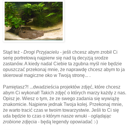
Stąd też -
Drogi Przyjacielu
- jeśli chcesz abym zrobił Ci
serię portretową najpierw się nad tą decyzją srodze
zastanów. A kiedy nadal Ciebie ta zgubna myśl nie będzie
opuszczać przekonaj mnie, że naprawdę chcesz abym to ja
skierował magiczne oko w Twoją stronę... .
Pamiętasz?! ...dwadzieścia projektów zdjęć, które chcesz
abym Ci wykonał! Takich zdjęć o których marzy każdy z nas.
Opisz je. Wiesz o tym, że ze swego zadania się wywiążę
znakomicie. Najpierw jednak Twoja kolej. Przekonaj mnie,
że warto tracić czas w twoim towarzystwie. Jeśli to Ci się
uda będzie to czas o którym nasze wnuki -
oglądając
zrobione zdjęcia
- będą legendy opowiadać :-)