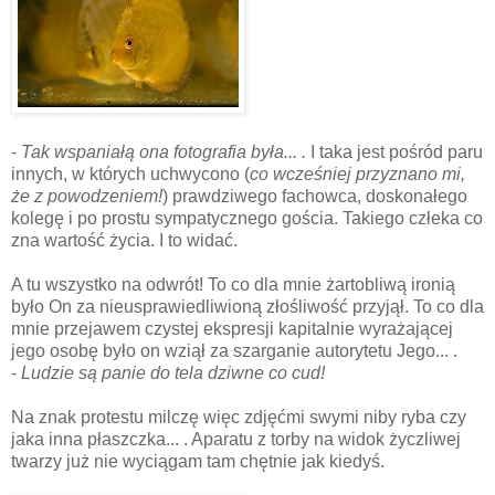
-
Tak wspaniałą ona fotografia była... .
I taka jest pośród paru
innych, w których uchwycono (
co wcześniej przyznano mi,
że z powodzeniem
!
) prawdziwego fachowca, doskonałego
kolegę i po prostu sympatycznego gościa. Takiego człeka co
zna wartość życia. I to widać.
A tu wszystko na odwrót! To co dla mnie żartobliwą ironią
było On za nieusprawiedliwioną złośliwość przyjął. To co dla
mnie przejawem czystej ekspresji kapitalnie wyrażającej
jego osobę było on wziął za szarganie autorytetu Jego... .
-
Ludzie są panie do tela dziwne co cud!
Na znak protestu milczę więc zdjęćmi swymi niby ryba czy
jaka inna płaszczka... . Aparatu z torby na widok życzliwej
twarzy już nie wyciągam tam chętnie jak kiedyś.