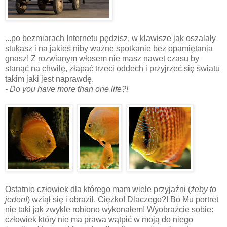
...po bezmiarach Internetu pędzisz, w klawisze jak oszalały
stukasz i na jakieś niby ważne spotkanie bez opamiętania
gnasz! Z rozwianym włosem nie masz nawet czasu by
stanąć na chwilę, złapać trzeci oddech i przyjrzeć się światu
takim jaki jest naprawdę.
- Do you have more than one life?!
c
c
Ostatnio człowiek dla którego mam wiele przyjaźni (
żeby to
jeden!
) wziął się i obraził. Ciężko! Dlaczego?! Bo Mu portret
nie taki jak zwykle robiono wykonałem! Wyobraźcie sobie:
człowiek który nie ma prawa wątpić w moją do niego