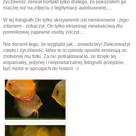
życzliwość zerwał kontakt tylko dlatego, że pokazałem go
inaczej niż na zdjęciu z legitymacji autobusowej... .
W tej fotografii On tylko skrzywienie ust niestosowne -
jego
zdaniem
- zobaczył, On tylko ekspresję niewłaściwą dla
pomnikowej zapewne osoby zoczył... .
Nie docenił tego, że wygląda jak... prawdziwy! Zlekceważył
ciepło i życzliwość, które w oczywisty sposób emanują ze
zrobionej mu fotki. Za nic potraktował to, że dzięki tej
wspaniałej, jedynej i niepowtarzalnej fotografii przejdzie,
być może w apcugach do historii :-)
c