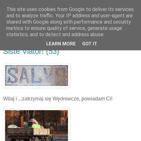
This site uses cookies from Google to deliver its services
and to analyze traffic. Your IP address and user-agent are
shared with Google along with performance and security
metrics to ensure quality of service, generate usage
▼
statistics, and to detect and address abuse.
LEARN MORE
GOT IT
piątek, 30 listopada 2007
Siste Viator! (53)
Witaj i ...zatrzymaj się Wędrowcze, powiadam Ci!