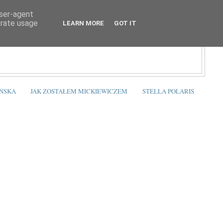
user-agent
erate usage
LEARN MORE
GOT IT
ŃSKA
JAK ZOSTAŁEM MICKIEWICZEM
STELLA POLARIS