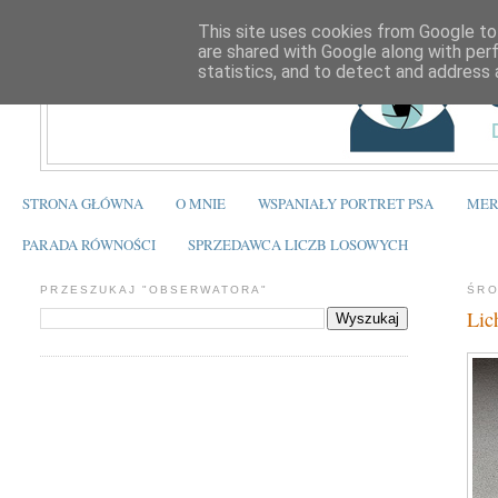
This site uses cookies from Google to 
are shared with Google along with per
statistics, and to detect and address 
STRONA GŁÓWNA
O MNIE
WSPANIAŁY PORTRET PSA
MER
PARADA RÓWNOŚCI
SPRZEDAWCA LICZB LOSOWYCH
PRZESZUKAJ "OBSERWATORA"
ŚRO
Lic