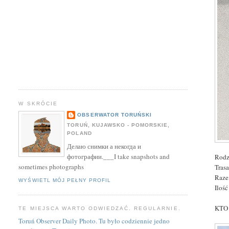
W SKRÓCIE
OBSERWATOR TORUŃSKI
TORUŃ, KUJAWSKO - POMORSKIE,
POLAND
Делаю снимки а некогда и
фотографии.___I take snapshots and
Rodz
sometimes photographs
Trasa
Raz
WYŚWIETL MÓJ PEŁNY PROFIL
Ilość
KTO 
TE MIEJSCA WARTO ODWIEDZAĆ. REGULARNIE.
Toruń Observer Daily Photo. Tu było codziennie jedno