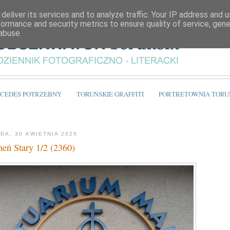
deliver its services and to analyze traffic. Your IP address and 
formance and security metrics to ensure quality of service, gen
abuse.
CEDES POTRZEBNY
TORUŃSKIE GRAFFITI
PORTRETOWNIA TORU
DA, 30 KWIETNIA 2025
heń Stary 1/2 (2360)