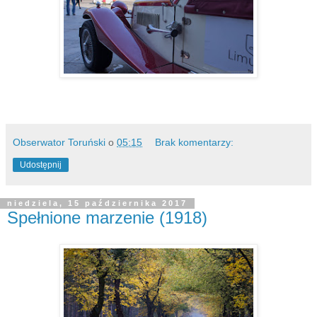
Obserwator Toruński
o
05:15
Brak komentarzy:
Udostępnij
niedziela, 15 października 2017
Spełnione marzenie (1918)