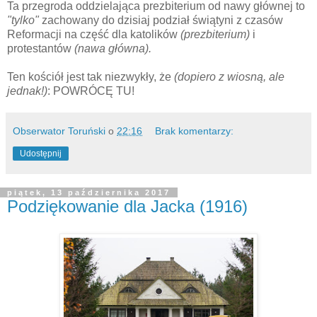
Ta przegroda oddzielająca prezbiterium od nawy głównej to
"tylko"
zachowany do dzisiaj podział świątyni z czasów
Reformacji na część dla katolików
(prezbiterium)
i
protestantów
(nawa główna).
Ten kościół jest tak niezwykły, że
(dopiero z wiosną, ale
jednak!)
: POWRÓCĘ TU!
Obserwator Toruński
o
22:16
Brak komentarzy:
Udostępnij
piątek, 13 października 2017
Podziękowanie dla Jacka (1916)