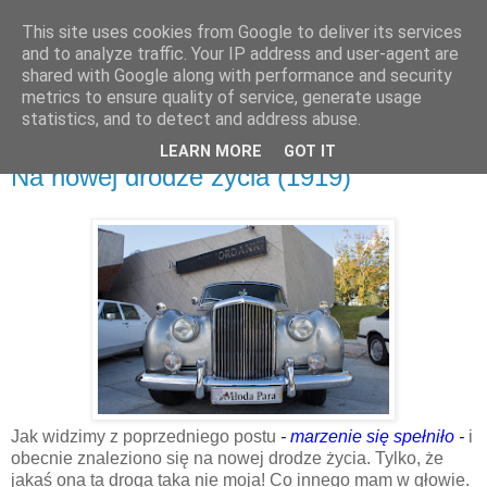
This site uses cookies from Google to deliver its services
and to analyze traffic. Your IP address and user-agent are
shared with Google along with performance and security
metrics to ensure quality of service, generate usage
▼
statistics, and to detect and address abuse.
LEARN MORE
GOT IT
poniedziałek, 16 października 2017
Na nowej drodze życia (1919)
Jak widzimy z poprzedniego postu
- marzenie się spełniło -
i
obecnie znaleziono się na nowej drodze życia. Tylko, że
jakaś ona ta droga taka nie moja! Co innego mam w głowie.