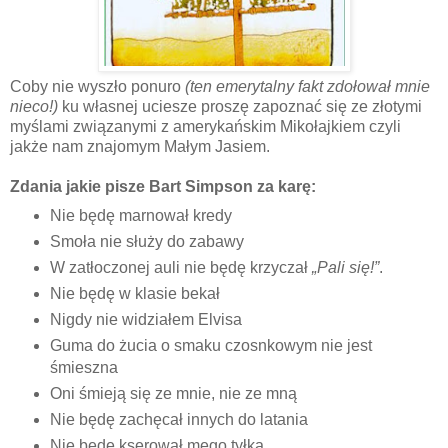
Coby nie wyszło ponuro
(ten emerytalny fakt zdołował mnie
nieco!)
ku własnej uciesze proszę zapoznać się ze złotymi
myślami związanymi z amerykańskim Mikołajkiem czyli
jakże nam znajomym Małym Jasiem.
Zdania jakie pisze Bart Simpson za karę:
Nie będę marnował kredy
Smoła nie służy do zabawy
W zatłoczonej auli nie będę krzyczał
„Pali się!”
.
Nie będę w klasie bekał
Nigdy nie widziałem Elvisa
Guma do żucia o smaku czosnkowym nie jest
śmieszna
Oni śmieją się ze mnie, nie ze mną
Nie będę zachęcał innych do latania
Nie będę kserował mego tyłka