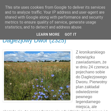
This site uses cookies from Google to deliver its services
and to analyze traffic. Your IP address and user-agent are
shared with Google along with performance and security
metrics to ensure quality of service, generate usage
▼
statistics, and to detect and address abuse.
LEARN MORE
GOT IT
poniedziałek, 24 czerwca 2024
Daglezjowy Dwór (2325)
Z kronikarskiego
obowiązku
zawiadamiam, że
w dniu 24 czerwca
pojechano sobie
do Daglezjowego
Dworu. Pierwotny
plan zakładał
odwiedzenie
pewnego
legendarnego
miejsca, ale