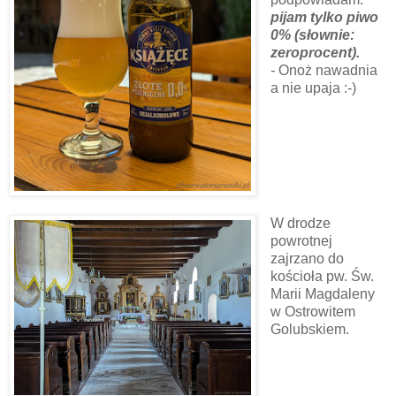
pijam tylko piwo
0% (słownie:
zeroprocent).
-
Onoż nawadnia
a nie upaja :-)
W drodze
powrotnej
zajrzano do
kościoła pw. Św.
Marii Magdaleny
w Ostrowitem
Golubskiem.