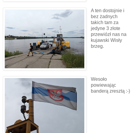
A ten dostojnie i
bez żadnych
takich tam za
jedyne 3 złote
przewiózł nas na
kujawski Wisły
brzeg.
Wesoło
powiewając
banderą zresztą :-)