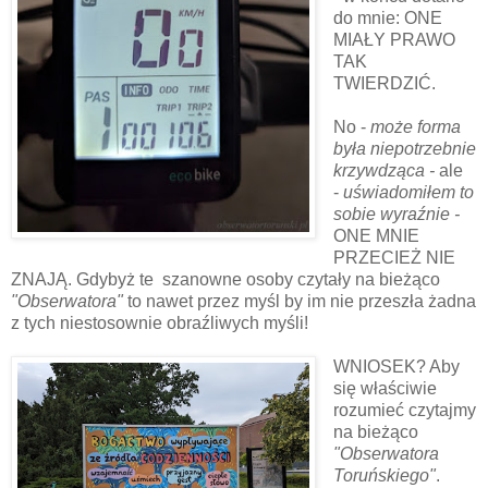
do mnie: ONE
MIAŁY PRAWO
TAK
TWIERDZIĆ.
No -
może forma
była niepotrzebnie
krzywdząca -
ale
-
uświadomiłem to
sobie wyraźnie -
ONE MNIE
PRZECIEŻ NIE
ZNAJĄ. Gdybyż te szanowne osoby czytały na bieżąco
"Obserwatora"
to nawet przez myśl by im nie przeszła żadna
z tych niestosownie obraźliwych myśli!
WNIOSEK? Aby
się właściwie
rozumieć czytajmy
na bieżąco
"Obserwatora
Toruńskiego"
.