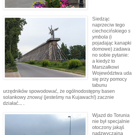
Siedząc
naprzeciw tego
ciechocińskiego
s
ymbola
(i
pojadając kanapki
domowe)
zadawa
no sobie pytanie:
a kiedyż to
Marszałkowi
Województwa uda
się przy pomocy
tabunu
urzędników spowodować, że ogólnodostępny basen
solankowy
znowuj
(jesteśmy na Kujawach!) zacznie
działać... .
Wjazd do Torunia
nie był specjalnie
otoczony jakąś
nadzwyczajną