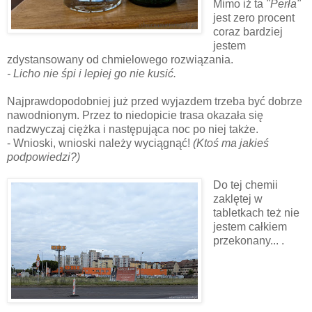
Mimo iż ta
"Perła"
jest zero procent
coraz bardziej
jestem
zdystansowany od chmielowego rozwiązania.
- Licho nie śpi i lepiej go nie kusić.
Najprawdopodobniej już przed wyjazdem trzeba być dobrze
nawodnionym. Przez to niedopicie trasa okazała się
nadzwyczaj ciężka i następująca noc po niej także.
- Wnioski, wnioski należy wyciągnąć!
(Ktoś ma jakieś
podpowiedzi?)
Do tej chemii
zaklętej w
tabletkach też nie
jestem całkiem
przekonany... .