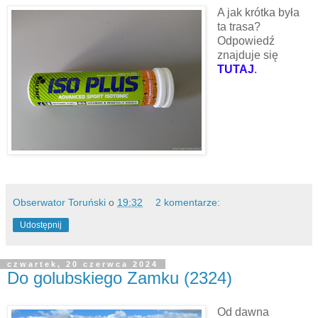
A jak krótka była
ta trasa?
Odpowiedź
znajduje się
TUTAJ
.
Obserwator Toruński
o
19:32
2 komentarze:
Udostępnij
czwartek, 20 czerwca 2024
Do golubskiego Zamku (2324)
Od dawna