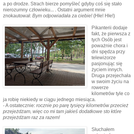
a po drodze. Strach bierze pomyśleć gdyby coś się stało
nierozumny człowieku... . Ostatni argument mnie
znokautował:
Bym odpowiadała za ciebie!
(Hłe! Hłe!)
Pikanterii dodaje
fakt, że pierwsza z
tych Osób jest
poważnie chora i
dni spędza przy
telewizorze
pasjonując się
życiem innych.
Druga przejechała
w swoim życiu na
rowerze
kilometrów tyle co
ja robię niekiedy w ciągu jednego miesiąca.
-
A ostatecznie:
rocznie po parę tysięcy kilometrów przecież
przejeżdżam, więc co mi tam jakieś dodatkowe sto które
przejeżdżam raz za razem!
Słuchałem