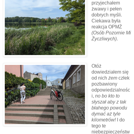
przyjechałem
żwawy i pełen
dobrych myśli.
Ciekawa była
reakcja OPMŻ
(Osób Pozornie Mi
Życzliwych)
.
Otóż
dowiedziałem się
od nich
żem
człek
pozbawiony
odpowiedzialnośc
i,
no bo kto to
słyszał aby z tak
błahego powodu
dymać aż tyle
kilometrów!
I do
tego te
niebezpieczeństw