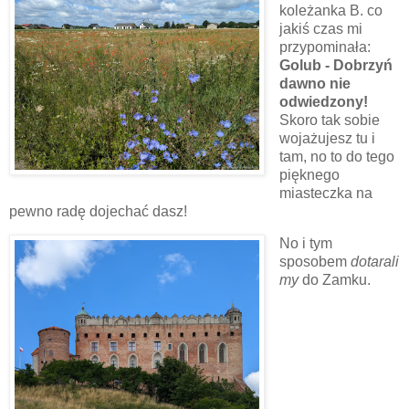
koleżanka B. co
jakiś czas mi
przypominała:
Golub - Dobrzyń
dawno nie
odwiedzony!
Skoro tak sobie
wojażujesz tu i
tam, no to do tego
pięknego
miasteczka na
pewno radę dojechać dasz!
No i tym
sposobem
dotarali
my
do Zamku.