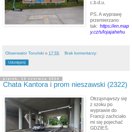
c.b.d.u.
PS. A wyprawę
przemierzano
tak:
https://en.map
y.cz/s/lojajahehu
Obserwator Toruński
o
17:55
Brak komentarzy:
Udostępnij
piątek, 14 czerwca 2024
Chata Kantora i prom nieszawski (2322)
Otrząsnąwszy się
z szoku po
wyprawie do
Francji zachciało
mi się pojechać
GDZIEŚ.