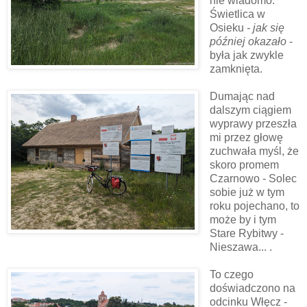
nie wiadomo.
Świetlica w
Osieku
- jak się
później okazało
-
była jak zwykle
zamknięta.
Dumając nad
dalszym ciągiem
wyprawy przeszła
mi przez głowę
zuchwała myśl, że
skoro promem
Czarnowo - Solec
sobie już w tym
roku pojechano, to
może by i tym
Stare Rybitwy -
Nieszawa... .
To czego
doświadczono na
odcinku Włęcz -