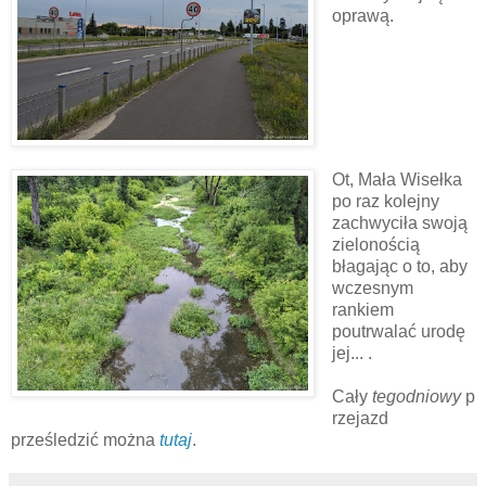
oprawą.
Ot, Mała Wisełka
po raz kolejny
zachwyciła swoją
zielonością
błagając o to, aby
wczesnym
rankiem
poutrwalać urodę
jej... .
Cały
tegodniowy
p
rzejazd
prześledzić można
tutaj
.