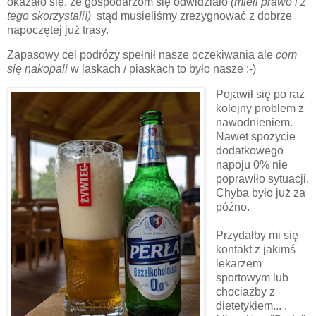
okazało się, że gospodarzom się odwidziało
(mieli prawo i z
tego skorzystali!)
stąd musieliśmy zrezygnować z dobrze
napoczętej już trasy.
Zapasowy cel podróży spełnił nasze oczekiwania ale
com
się nakopali
w laskach / piaskach to było nasze :-)
Pojawił się po raz
kolejny problem z
nawodnieniem.
Nawet spożycie
dodatkowego
napoju 0% nie
poprawiło sytuacji.
Chyba było już za
późno.
Przydałby mi się
kontakt z jakimś
lekarzem
sportowym lub
chociażby z
dietetykiem... .