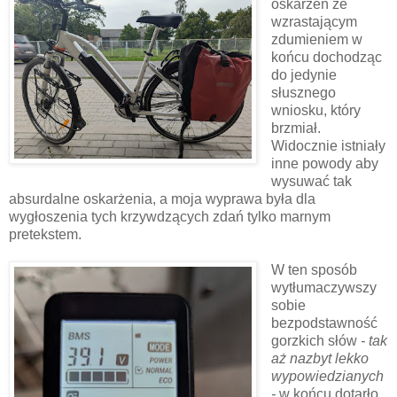
oskarżeń ze
wzrastającym
zdumieniem w
końcu dochodząc
do jedynie
słusznego
wniosku, który
brzmiał.
Widocznie istniały
inne powody aby
wysuwać tak
absurdalne oskarżenia, a moja wyprawa była dla
wygłoszenia tych krzywdzących zdań tylko marnym
pretekstem.
W ten sposób
wytłumaczywszy
sobie
bezpodstawność
gorzkich słów
- tak
aż nazbyt lekko
wypowiedzianych
-
w końcu dotarło