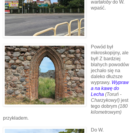
wartałoby
do W.
wpaść.
Powód był
mikroskopijny, ale
był! Z bardziej
błahych powodów
jechało się na
daleko dłuższe
wyprawy.
Wypraw
a na kawę do
Lecha
(Toruń -
Charzykowy!)
jest
tego dobrym
(180
kilometrowym)
przykładem.
Do W.