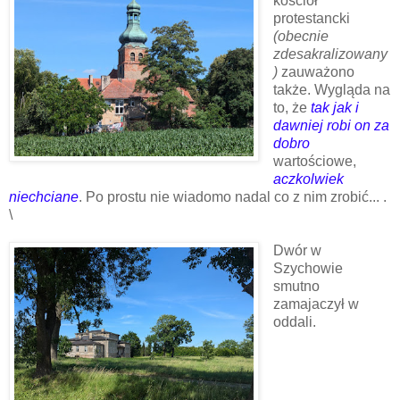
kościół
protestancki
(obecnie
zdesakralizowany
)
zauważono
także. Wygląda na
to, że
tak jak i
dawniej
robi on za
dobro
wartościowe,
aczkolwiek
niechciane
. Po prostu nie wiadomo nadal co z nim zrobić... .
\
Dwór w
Szychowie
smutno
zamajaczył w
oddali.