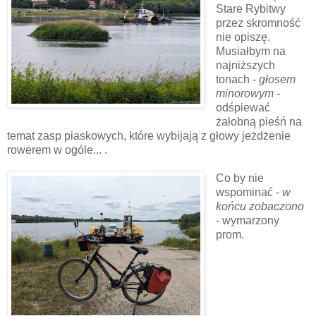
Stare Rybitwy
przez skromność
nie opiszę.
Musiałbym na
najniższych
tonach
- głosem
minorowym -
odśpiewać
żałobną pieśń na
temat zasp piaskowych, które wybijają z głowy jeżdżenie
rowerem w ogóle... .
Co by nie
wspominać -
w
końcu zobaczono
- wymarzony
prom.