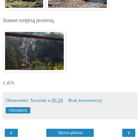
Nawet smętną jesienią.
c.d.n.
Obserwator Toruński
o
05:28
Brak komentarzy:
Udostępnij
‹
›
Strona główna