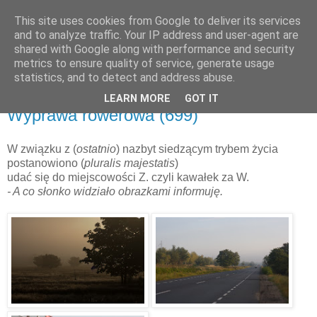
This site uses cookies from Google to deliver its services
and to analyze traffic. Your IP address and user-agent are
shared with Google along with performance and security
metrics to ensure quality of service, generate usage
▼
statistics, and to detect and address abuse.
LEARN MORE
GOT IT
czwartek, 13 października 2011
Wyprawa rowerowa (699)
W związku z (
ostatnio
) nazbyt siedzącym trybem życia
postanowiono (
pluralis majestatis
)
udać się do miejscowości Z. czyli kawałek za W.
- A co słonko widziało obrazkami informuję.