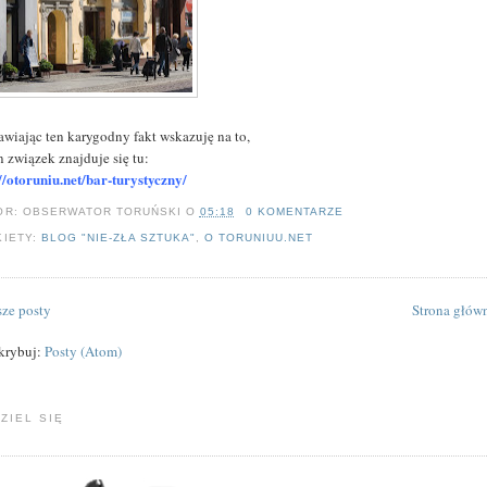
awiając ten karygodny fakt wskazuję na to,
n związek znajduje się tu:
://otoruniu.net/bar-turystyczny/
OR:
OBSERWATOR TORUŃSKI
O
05:18
0 KOMENTARZE
KIETY:
BLOG "NIE-ZŁA SZTUKA"
,
O TORUNIUU.NET
ze posty
Strona głów
krybuj:
Posty (Atom)
ZIEL SIĘ