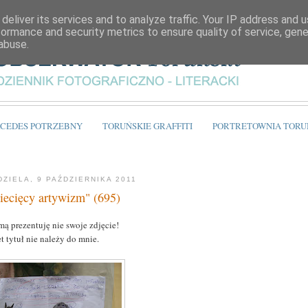
deliver its services and to analyze traffic. Your IP address and 
formance and security metrics to ensure quality of service, gen
abuse.
CEDES POTRZEBNY
TORUŃSKIE GRAFFITI
PORTRETOWNIA TORU
DZIELA, 9 PAŹDZIERNIKA 2011
iecięcy artywizm" (695)
mą prezentuję nie swoje zdjęcie!
t tytuł nie należy do mnie.