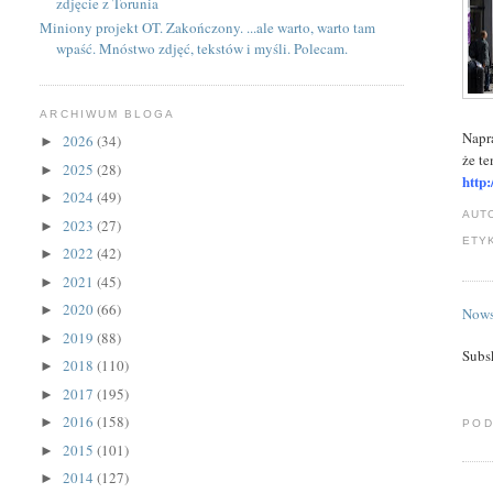
zdjęcie z Torunia
Miniony projekt OT. Zakończony. ...ale warto, warto tam
wpaść. Mnóstwo zdjęć, tekstów i myśli. Polecam.
ARCHIWUM BLOGA
Napr
2026
(34)
►
że te
2025
(28)
►
http
2024
(49)
►
AUT
2023
(27)
►
ETY
2022
(42)
►
2021
(45)
►
2020
(66)
►
Nows
2019
(88)
►
Subs
2018
(110)
►
2017
(195)
►
2016
(158)
►
POD
2015
(101)
►
2014
(127)
►