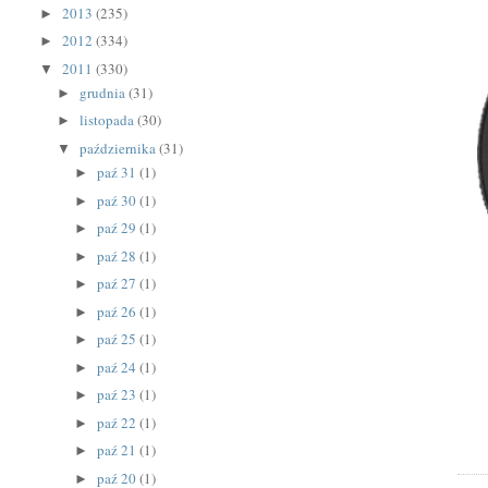
2013
(235)
►
2012
(334)
►
2011
(330)
▼
grudnia
(31)
►
listopada
(30)
►
października
(31)
▼
paź 31
(1)
►
paź 30
(1)
►
paź 29
(1)
►
paź 28
(1)
►
paź 27
(1)
►
paź 26
(1)
►
paź 25
(1)
►
paź 24
(1)
►
paź 23
(1)
►
paź 22
(1)
►
paź 21
(1)
►
paź 20
(1)
►