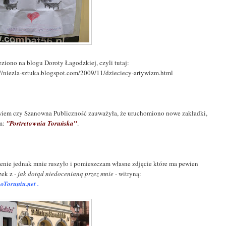
eziono na blogu Doroty Łagodzkiej, czyli tutaj:
://niezla-sztuka.blogspot.com/2009/11/dzieciecy-artywizm.html
wiem czy Szanowna Publiczność zauważyła, że uruchomiono nowe zakładki,
"
m:
"Portretownia Toruńska
.
enie jednak mnie ruszyło i pomieszczam własne zdjęcie które ma pewien
zek z
- jak dotąd niedocenianą przez mnie -
witryną:
oToruniu.net .