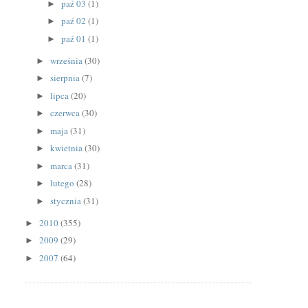
paź 03
(1)
►
paź 02
(1)
►
paź 01
(1)
►
września
(30)
►
sierpnia
(7)
►
lipca
(20)
►
czerwca
(30)
►
maja
(31)
►
kwietnia
(30)
►
marca
(31)
►
lutego
(28)
►
stycznia
(31)
►
2010
(355)
►
2009
(29)
►
2007
(64)
►