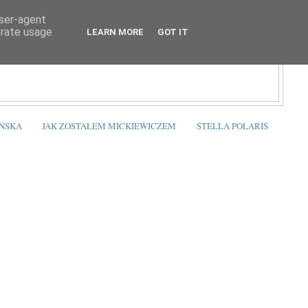
user-agent
erate usage
LEARN MORE
GOT IT
ŃSKA
JAK ZOSTAŁEM MICKIEWICZEM
STELLA POLARIS