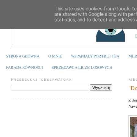
This site uses cookies from Google to 
are shared with Google along with per
statistics, and to detect and address 
STRONA GŁÓWNA
O MNIE
WSPANIAŁY PORTRET PSA
MER
PARADA RÓWNOŚCI
SPRZEDAWCA LICZB LOSOWYCH
PRZESZUKAJ "OBSERWATORA"
NIE
"Dz
Z du
Nawe