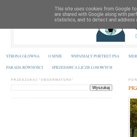
This site uses cookies from Google to 
are shared with Google along with per
statistics, and to detect and address 
STRONA GŁÓWNA
O MNIE
WSPANIAŁY PORTRET PSA
MER
PARADA RÓWNOŚCI
SPRZEDAWCA LICZB LOSOWYCH
PRZESZUKAJ "OBSERWATORA"
PON
PRZ