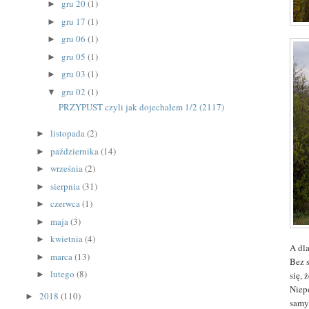
gru 20
(1)
►
gru 17
(1)
►
gru 06
(1)
►
gru 05
(1)
►
gru 03
(1)
►
gru 02
(1)
▼
PRZYPUST czyli jak dojechałem 1/2 (2117)
listopada
(2)
►
października
(14)
►
września
(2)
►
sierpnia
(31)
►
czerwca
(1)
►
maja
(3)
►
kwietnia
(4)
►
A dla
marca
(13)
►
Bez 
lutego
(8)
się, 
►
Niep
2018
(110)
►
samym