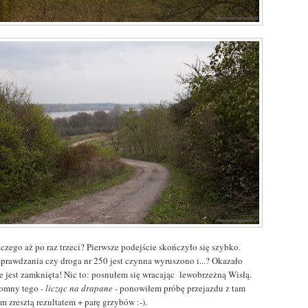
czego aż po raz trzeci? Pierwsze podejście skończyło się szybko.
sprawdzania czy droga nr 250 jest czynna wyruszono i...? Okazało
że jest zamknięta! Nic to: posnułem się wracając lewobrzeżną Wisłą.
omny tego
- licząc na drapane -
ponowiłem próbę przejazdu z tam
 zresztą rezultatem + parę grzybów :-).