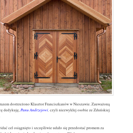
razem dostrzeżono Klasztor Franciszkanów w Nieszawie. Zauważoną
icę dedykuję,
Panu Andrzejowi
,
czyli niezwykłej osobie ze Zduńskiej
.
idać cel osiągnięto i szczęśliwie udało się przedostać promem za