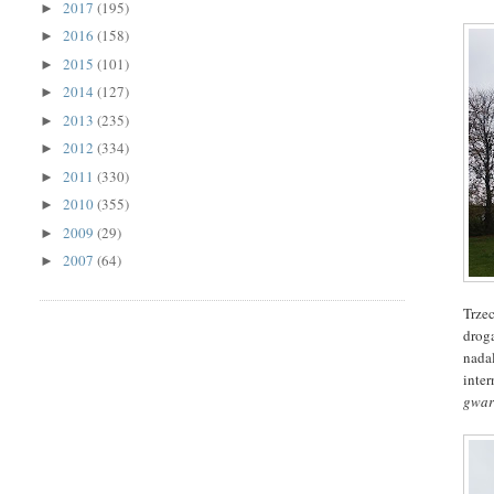
2017
(195)
►
2016
(158)
►
2015
(101)
►
2014
(127)
►
2013
(235)
►
2012
(334)
►
2011
(330)
►
2010
(355)
►
2009
(29)
►
2007
(64)
►
Trze
drog
nada
inte
gwara