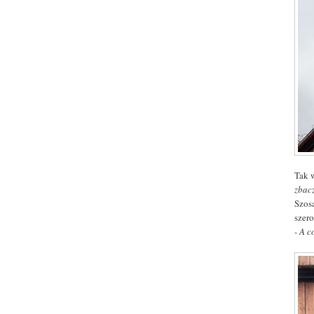
Tak 
zbac
Szos
szer
- A 