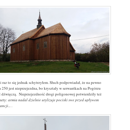
ci raz to się jednak schytrzyłem. Słuch podpowiadał, że na pewno
a 250 jest nieprzejezdna, bo kryształy w serwantkach na Pogórzu
l dźwięczą. Nieprzejezdność drogi poligonowej potwierdziły też
rnety:
armia nadal dzielnie utylizuje pociski swe przed upływem
ncji... .