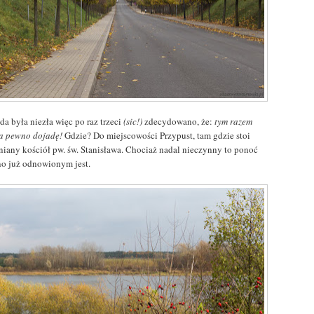
da była niezła więc po raz trzeci
(sic!)
zdecydowano, że:
tym razem
na pewno dojadę!
Gdzie? Do miejscowości Przypust, tam gdzie stoi
niany kościół pw. św. Stanisława. Chociaż nadal nieczynny to ponoć
o już odnowionym jest.