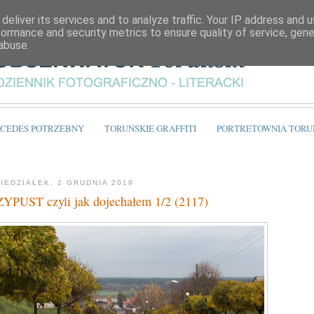
deliver its services and to analyze traffic. Your IP address and 
formance and security metrics to ensure quality of service, gen
abuse.
CEDES POTRZEBNY
TORUŃSKIE GRAFFITI
PORTRETOWNIA TORU
IEDZIAŁEK, 2 GRUDNIA 2019
YPUST czyli jak dojechałem 1/2 (2117)