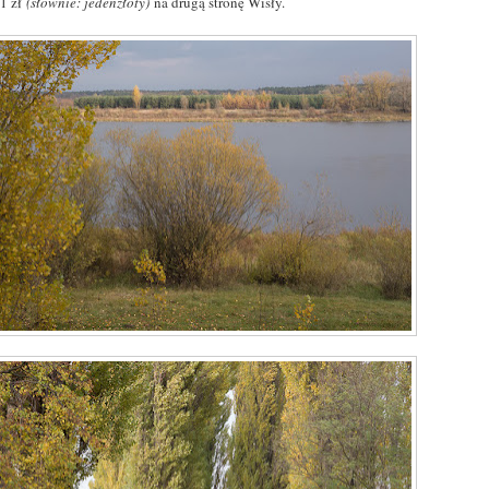
 1 zł
(słownie: jedenzłoty)
na drugą stronę Wisły.