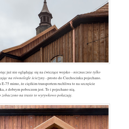
więc już nie oglądając się na ćwiczące wojsko
- nieznacznie tylko
zając na równolegle ścieżyny -
prosto do Ciechocinka pojechano.
a E-75 mimo, że ciężkim transportem ruchliwa to na szczęście
oka, z dobrym poboczem jest. To i pojechano nią.
co zobaczono na trasie to wyrywkowo pokazuję.