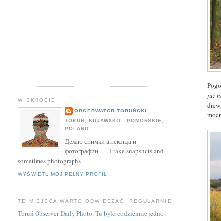
Pogo
już 
W SKRÓCIE
drew
OBSERWATOR TORUŃSKI
mocn
TORUŃ, KUJAWSKO - POMORSKIE,
POLAND
Делаю снимки а некогда и
фотографии.___I take snapshots and
sometimes photographs
WYŚWIETL MÓJ PEŁNY PROFIL
TE MIEJSCA WARTO ODWIEDZAĆ. REGULARNIE.
Toruń Observer Daily Photo. Tu było codziennie jedno