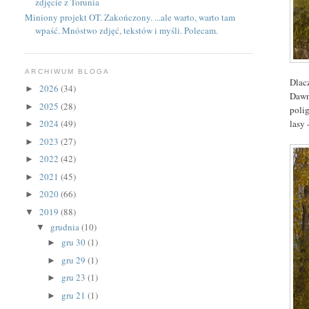
zdjęcie z Torunia
Miniony projekt OT. Zakończony. ...ale warto, warto tam
wpaść. Mnóstwo zdjęć, tekstów i myśli. Polecam.
ARCHIWUM BLOGA
Dlac
2026
(34)
►
Dawn
2025
(28)
►
poli
lasy
2024
(49)
►
2023
(27)
►
2022
(42)
►
2021
(45)
►
2020
(66)
►
2019
(88)
▼
grudnia
(10)
▼
gru 30
(1)
►
gru 29
(1)
►
gru 23
(1)
►
gru 21
(1)
►