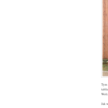
Tym 
tabl
Woli
Jak w