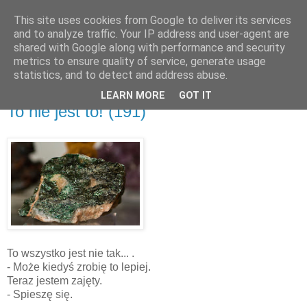
This site uses cookies from Google to deliver its services
and to analyze traffic. Your IP address and user-agent are
shared with Google along with performance and security
metrics to ensure quality of service, generate usage
▼
statistics, and to detect and address abuse.
LEARN MORE
GOT IT
czwartek, 15 kwietnia 2010
To nie jest to! (191)
To wszystko jest nie tak... .
- Może kiedyś zrobię to lepiej.
Teraz jestem zajęty.
- Spieszę się.