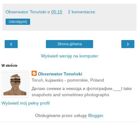
Obserwator Toruński
o
05:15
2 komentarze:
Udostępnij
‹
›
Strona główna
Wyświetl wersję na komputer
W skrócie
Obserwator Toruński
Toruń, kujawsko - pomorskie, Poland
Делаю снимки а некогда и фотографии.___I take
snapshots and sometimes photographs
Wyświetl mój pełny profil
Obsługiwane przez usługę
Blogger
.