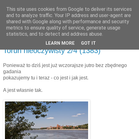
This site uses cookies from Google to deliver its services
and to analyze traffic. Your IP address and user-agent are
shared with Google along with performance and security
metrics to ensure quality of service, generate usage
▼
statistics, and to detect and address abuse.
LEARN MORE
GOT IT
środa, 30 lipca 2014
Toruń nieoczywisty 2/4 (1383)
Ponieważ to dziś jest już wczorajsze jutro bez zbędnego
gadania
pokazujemy tu i teraz - co jest i jak jest.
A jest własnie tak.