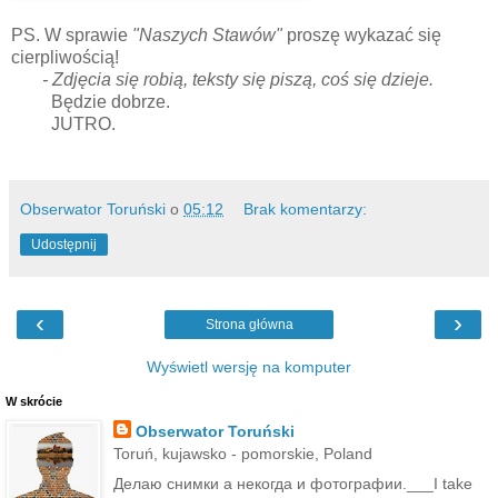
PS. W sprawie
"Naszych Stawów"
proszę wykazać się
cierpliwością!
- Zdjęcia się robią, teksty się piszą, coś się dzieje.
Będzie dobrze.
JUTRO.
Obserwator Toruński
o
05:12
Brak komentarzy:
Udostępnij
‹
›
Strona główna
Wyświetl wersję na komputer
W skrócie
Obserwator Toruński
Toruń, kujawsko - pomorskie, Poland
Делаю снимки а некогда и фотографии.___I take