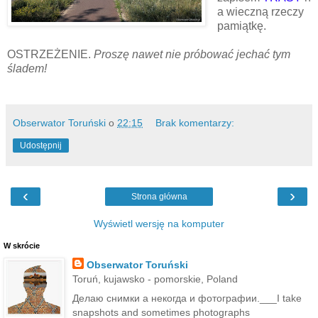
a wieczną rzeczy
pamiątkę.
OSTRZEŻENIE.
Proszę nawet nie próbować jechać tym
śladem!
Obserwator Toruński
o
22:15
Brak komentarzy:
Udostępnij
‹
›
Strona główna
Wyświetl wersję na komputer
W skrócie
Obserwator Toruński
Toruń, kujawsko - pomorskie, Poland
Делаю снимки а некогда и фотографии.___I take
snapshots and sometimes photographs