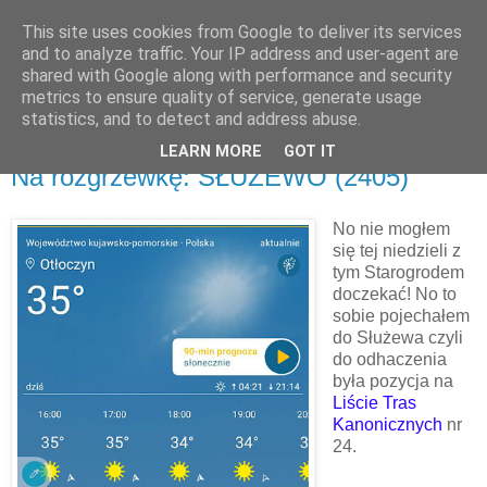
This site uses cookies from Google to deliver its services
and to analyze traffic. Your IP address and user-agent are
shared with Google along with performance and security
metrics to ensure quality of service, generate usage
▼
statistics, and to detect and address abuse.
LEARN MORE
GOT IT
sobota, 27 czerwca 2026
Na rozgrzewkę: SŁUŻEWO (2405)
No nie mogłem
się tej niedzieli z
tym Starogrodem
doczekać! No to
sobie pojechałem
do Służewa czyli
do odhaczenia
była pozycja na
Liście Tras
Kanonicznych
nr
24.