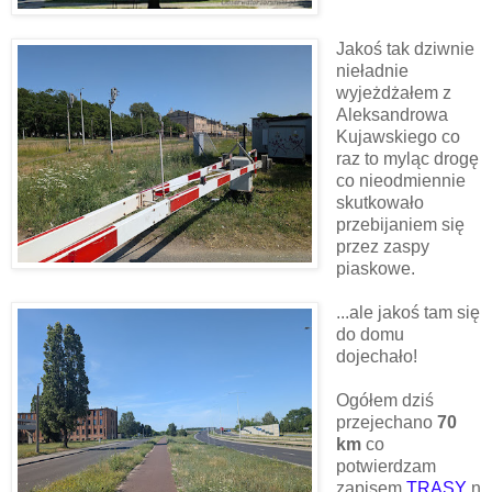
Jakoś tak dziwnie
nieładnie
wyjeżdżałem z
Aleksandrowa
Kujawskiego co
raz to myląc drogę
co nieodmiennie
skutkowało
przebijaniem się
przez zaspy
piaskowe.
...ale jakoś tam się
do domu
dojechało!
Ogółem dziś
przejechano
70
km
co
potwierdzam
zapisem
TRAS
Y
n