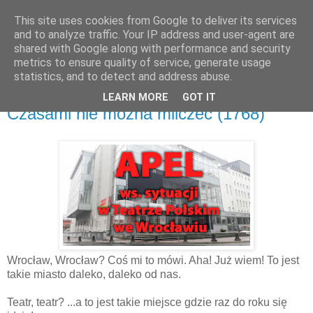
This site uses cookies from Google to deliver its services
and to analyze traffic. Your IP address and user-agent are
shared with Google along with performance and security
metrics to ensure quality of service, generate usage
▼
statistics, and to detect and address abuse.
LEARN MORE
GOT IT
piątek, 3 marca 2017
Czasami nie można milczeć (1768)
Wrocław, Wrocław? Coś mi to mówi. Aha! Już wiem! To jest
takie miasto daleko, daleko od nas.
Teatr, teatr? ...a to jest takie miejsce gdzie raz do roku się