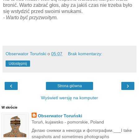
bronić. Warto zabrać głos, aby za jakiś czas nie trzeba było
się wstydzić przed swoimi wnukami.
- Warto być przyzwoitym.
Obserwator Toruński
o
05:07
Brak komentarzy:
Udostępnij
‹
›
Strona główna
Wyświetl wersję na komputer
W skrócie
Obserwator Toruński
Toruń, kujawsko - pomorskie, Poland
Делаю снимки а некогда и фотографии.___I take
snapshots and sometimes photographs