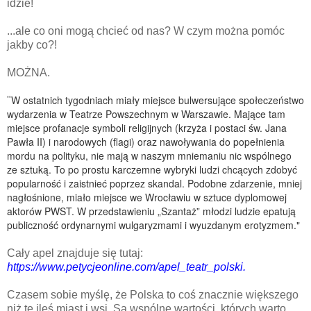
idzie!
...ale co oni mogą chcieć od nas? W czym można pomóc
jakby co?!
MOŻNA.
W ostatnich tygodniach miały miejsce bulwersujące społeczeństwo
"
wydarzenia w Teatrze Powszechnym w Warszawie. Mające tam
miejsce profanacje symboli religijnych (krzyża i postaci św. Jana
Pawła II) i narodowych (flagi) oraz nawoływania do popełnienia
mordu na polityku, nie mają w naszym mniemaniu nic wspólnego
ze sztuką. To po prostu karczemne wybryki ludzi chcących zdobyć
popularność i zaistnieć poprzez skandal. Podobne zdarzenie, mniej
nagłośnione, miało miejsce we Wrocławiu w sztuce dyplomowej
aktorów PWST. W przedstawieniu „Szantaż” młodzi ludzie epatują
publiczność ordynarnymi wulgaryzmami i wyuzdanym erotyzmem."
Cały apel znajduje się tutaj:
https://www.petycjeonline.com/apel_teatr_polski.
Czasem sobie myślę, że Polska to coś znacznie większego
niż te ileś miast i wsi. Są wspólne wartości, których warto