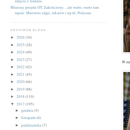
zdjęcie z Torunia
Miniony projekt OT. Zakończony. ...ale warto, warto tam
wpaść. Mnóstwo zdjęć, tekstów i myśli. Polecam.
ARCHIWUM BLOGA
2026
(34)
►
2025
(28)
►
2024
(49)
►
2023
(27)
►
W mi
2022
(42)
►
2021
(45)
►
2020
(66)
►
2019
(88)
►
2018
(110)
►
2017
(195)
▼
grudnia
(5)
►
listopada
(4)
►
października
(7)
►