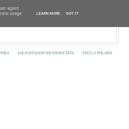
user-agent
erate usage
LEARN MORE
GOT IT
ŃSKA
JAK ZOSTAŁEM MICKIEWICZEM
STELLA POLARIS