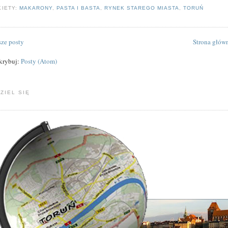
KIETY:
MAKARONY
,
PASTA I BASTA
,
RYNEK STAREGO MIASTA
,
TORUŃ
ze posty
Strona głów
krybuj:
Posty (Atom)
ZIEL SIĘ