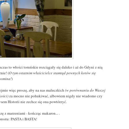
czas to włości toruńskie rozciągały się daleko i aż do Gdyni z nią
nie! (
O tym ostatnim właścicielce stamtąd pewnych kotów się
pomina!
)
ejmie więc proszę, aby na nas maluczkich
(w porównaniu do Waszej
kości)
za mocno nie pohukiwać, albowiem nigdy nie wiadomo czy
ysem Historii nie zechce się ona powtórzyć.
zę z marzeniami - kończąc makaron... .
 prostu: PASTA i BASTA!