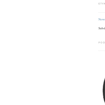
ETY
Nows
Subs
POD