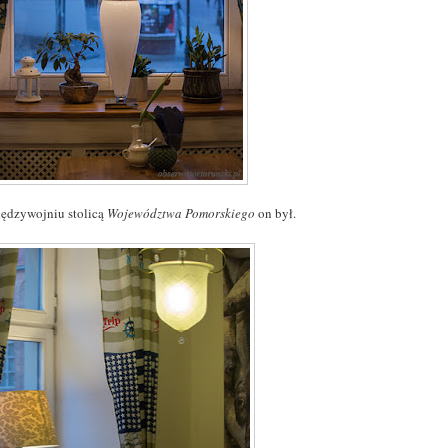
ędzywojniu stolicą
Województwa Pomorskiego
on był.