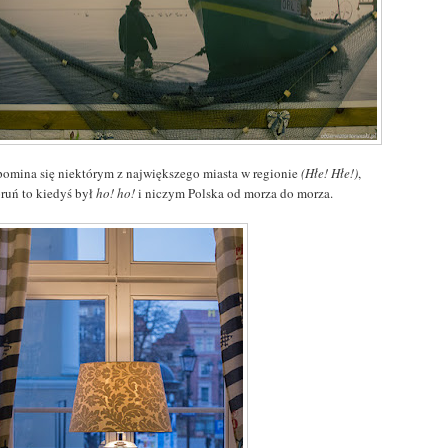
pomina się niektórym z największego miasta w regionie
(Hłe! Hłe!)
,
oruń to kiedyś był
ho! ho!
i niczym Polska od morza do morza.