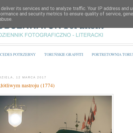
deliver its services and to analyze traffic. Your IP address and 
formance and security metrics to ensure quality of service, gen
abuse.
CEDES POTRZEBNY
TORUŃSKIE GRAFFITI
PORTRETOWNIA TORU
DZIELA, 12 MARCA 2017
łótliwym nastroju (1774)