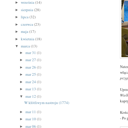
września
(14)
►
sierpnia
(28)
►
lipca
(32)
►
czerwca
(23)
►
maja
(17)
►
kwietnia
(18)
►
marca
(13)
▼
mar 31
(1)
►
mar 27
(1)
►
Naten
mar 26
(1)
►
włącz
mar 25
(1)
►
przy
mar 24
(1)
►
mar 13
(1)
Uprz
►
Wiel
mar 12
(1)
▼
kapr
W kłótliwym nastroju (1774)
mar 11
(1)
Końc
►
- Po
mar 10
(1)
►
mar 06
(1)
►