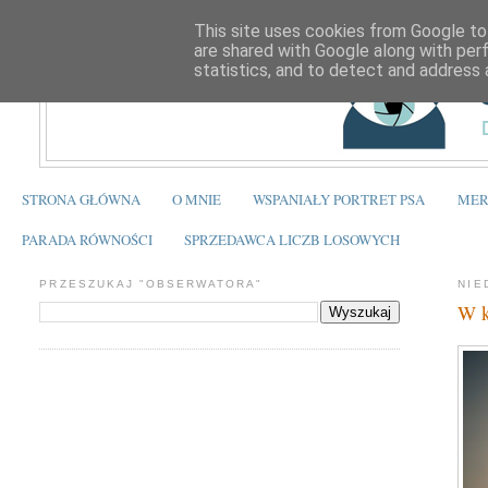
This site uses cookies from Google to 
are shared with Google along with per
statistics, and to detect and address 
STRONA GŁÓWNA
O MNIE
WSPANIAŁY PORTRET PSA
MER
PARADA RÓWNOŚCI
SPRZEDAWCA LICZB LOSOWYCH
PRZESZUKAJ "OBSERWATORA"
NIE
W k