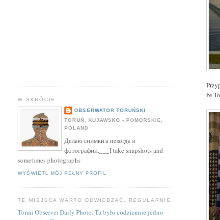
Przy
że T
W SKRÓCIE
OBSERWATOR TORUŃSKI
TORUŃ, KUJAWSKO - POMORSKIE,
POLAND
Делаю снимки а некогда и
фотографии.___I take snapshots and
sometimes photographs
WYŚWIETL MÓJ PEŁNY PROFIL
TE MIEJSCA WARTO ODWIEDZAĆ. REGULARNIE.
Toruń Observer Daily Photo. Tu było codziennie jedno