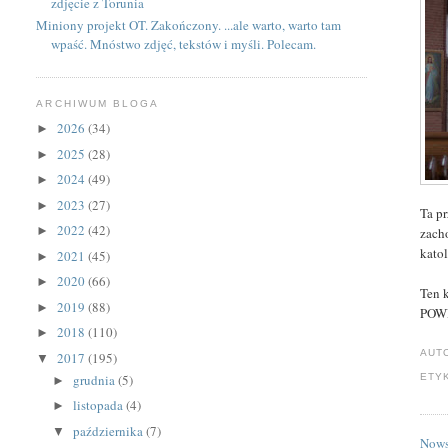
zdjęcie z Torunia
Miniony projekt OT. Zakończony. ...ale warto, warto tam
wpaść. Mnóstwo zdjęć, tekstów i myśli. Polecam.
ARCHIWUM BLOGA
2026
(34)
►
2025
(28)
►
2024
(49)
►
2023
(27)
►
Ta p
2022
(42)
►
zach
kato
2021
(45)
►
2020
(66)
►
Ten k
2019
(88)
►
POW
2018
(110)
►
AUT
2017
(195)
▼
grudnia
(5)
ETY
►
listopada
(4)
►
października
(7)
▼
Nows