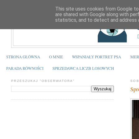
This site uses cookies from Google to 
are shared with Google along with per
statistics, and to detect and address 
STRONA GŁÓWNA
O MNIE
WSPANIAŁY PORTRET PSA
MER
PARADA RÓWNOŚCI
SPRZEDAWCA LICZB LOSOWYCH
PRZESZUKAJ "OBSERWATORA"
SOB
Spr