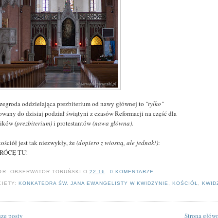
rzegroda oddzielająca prezbiterium od nawy głównej to
"tylko"
owany do dzisiaj podział świątyni z czasów Reformacji na część dla
lików
(prezbiterium)
i protestantów
(nawa główna).
ościół jest tak niezwykły, że
(dopiero z wiosną, ale jednak!)
:
RÓCĘ TU!
OR:
OBSERWATOR TORUŃSKI
O
22:16
0 KOMENTARZE
KIETY:
KONKATEDRA ŚW. JANA EWANGELISTY W KWIDZYNIE
,
KOŚCIÓŁ
,
KWID
ze posty
Strona głów