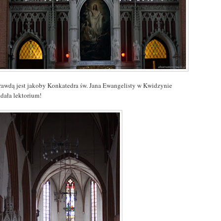
rawdą jest jakoby Konkatedra św. Jana Ewangelisty w Kwidzynie
adała lektorium!