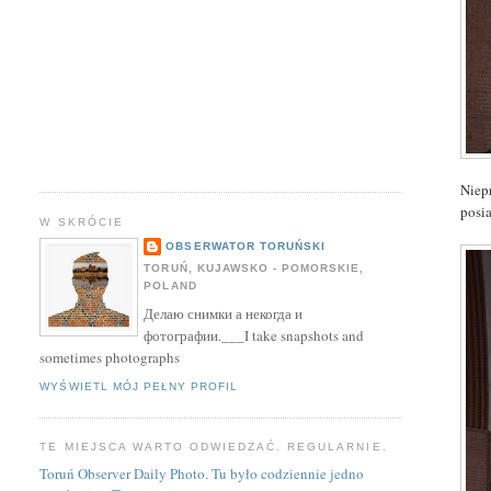
Niep
posi
W SKRÓCIE
OBSERWATOR TORUŃSKI
TORUŃ, KUJAWSKO - POMORSKIE,
POLAND
Делаю снимки а некогда и
фотографии.___I take snapshots and
sometimes photographs
WYŚWIETL MÓJ PEŁNY PROFIL
TE MIEJSCA WARTO ODWIEDZAĆ. REGULARNIE.
Toruń Observer Daily Photo. Tu było codziennie jedno