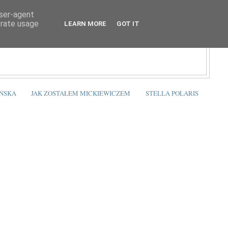
user-agent
erate usage
LEARN MORE
GOT IT
ŃSKA
JAK ZOSTAŁEM MICKIEWICZEM
STELLA POLARIS