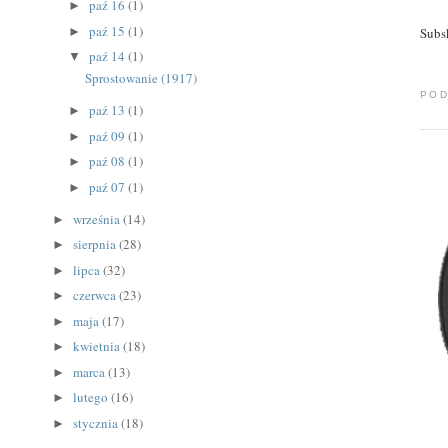
paź 16
(1)
►
paź 15
(1)
►
Subs
paź 14
(1)
▼
Sprostowanie (1917)
POD
paź 13
(1)
►
paź 09
(1)
►
paź 08
(1)
►
paź 07
(1)
►
września
(14)
►
sierpnia
(28)
►
lipca
(32)
►
czerwca
(23)
►
maja
(17)
►
kwietnia
(18)
►
marca
(13)
►
lutego
(16)
►
stycznia
(18)
►