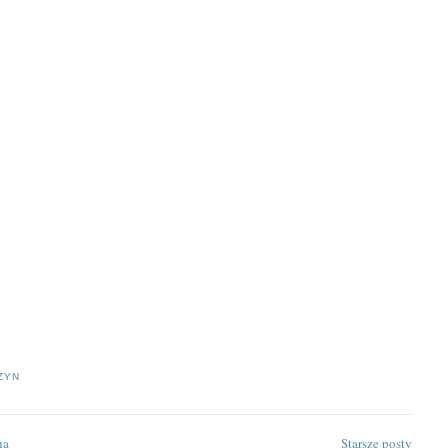
ZYN
na
Starsze posty