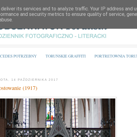
deliver its services and to analyze traffic. Your IP address and 
formance and security metrics to ensure quality of service, gen
abuse.
CEDES POTRZEBNY
TORUŃSKIE GRAFFITI
PORTRETOWNIA TORU
OTA, 14 PAŹDZIERNIKA 2017
ostowanie (1917)