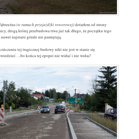
ąbrzeźna
(w ramach przejażdżki rowerowej)
dotarłem od strony
nicy, drogą której przebudowa trwa już tak długo, że początku tego
 nawet najstarsi górale nie pamiętają.
ończeniu tej tragicznej budowy nikt nie jest w stanie się
iedzieć. ...bo końca tej epopei nie widać i nie widać!