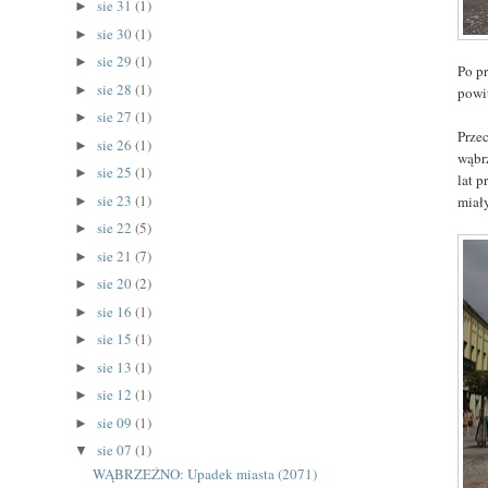
sie 31
(1)
►
sie 30
(1)
►
sie 29
(1)
►
Po p
sie 28
(1)
►
powi
sie 27
(1)
►
Prze
sie 26
(1)
►
wąbr
sie 25
(1)
►
lat 
sie 23
(1)
miały
►
sie 22
(5)
►
sie 21
(7)
►
sie 20
(2)
►
sie 16
(1)
►
sie 15
(1)
►
sie 13
(1)
►
sie 12
(1)
►
sie 09
(1)
►
sie 07
(1)
▼
WĄBRZEŹNO: Upadek miasta (2071)