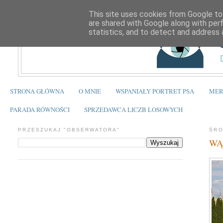
This site uses cookies from Google to 
are shared with Google along with per
statistics, and to detect and address 
STRONA GŁÓWNA
O MNIE
WSPANIAŁY PORTRET PSA
MER
PARADA RÓWNOŚCI
SPRZEDAWCA LICZB LOSOWYCH
PRZESZUKAJ "OBSERWATORA"
ŚRO
WĄB