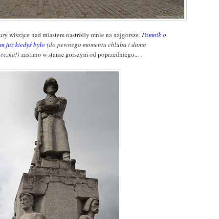
ry wiszące nad miastem nastroiły mnie na najgorsze.
Pomnik o
m już kiedyś było
(do pewnego momentu chluba i duma
teczka!)
zastano w stanie gorszym od poprzedniego... .