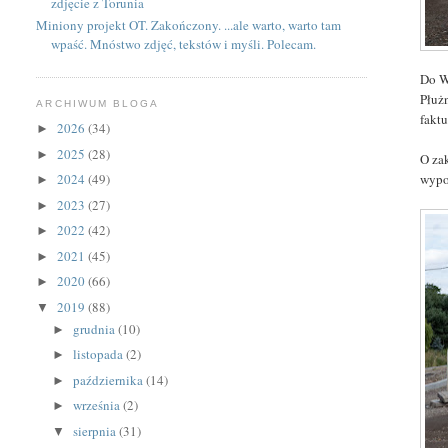
zdjęcie z Torunia
Miniony projekt OT. Zakończony. ...ale warto, warto tam
wpaść. Mnóstwo zdjęć, tekstów i myśli. Polecam.
Do W
Płuż
ARCHIWUM BLOGA
faktu
2026
(34)
►
2025
(28)
►
O zak
wypow
2024
(49)
►
2023
(27)
►
2022
(42)
►
2021
(45)
►
2020
(66)
►
2019
(88)
▼
grudnia
(10)
►
listopada
(2)
►
października
(14)
►
września
(2)
►
sierpnia
(31)
▼