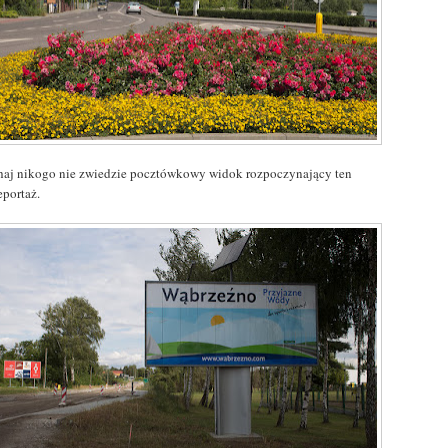
haj nikogo nie zwiedzie pocztówkowy widok rozpoczynający ten
eportaż.