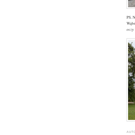
PS. N
Wąbr
oczy 
AUT