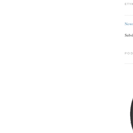
ETY
Nows
Subs
POD