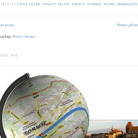
KIETY:
17 LIPCA 2019R
,
IGNACY ZELEK
,
KWIATY
,
POMNIK
,
RUINA
,
WĄBRZEŹN
ze posty
Strona głów
krybuj:
Posty (Atom)
ZIEL SIĘ