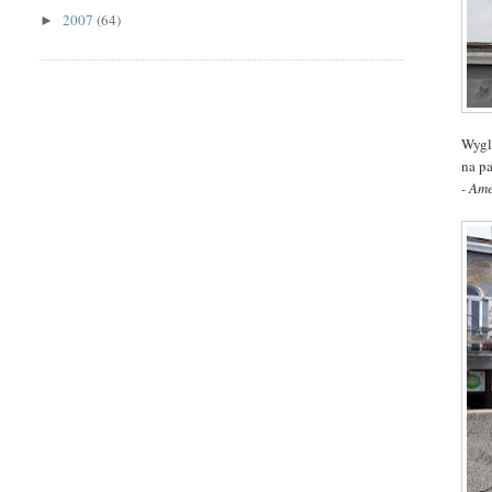
2007
(64)
►
Wygl
na pa
- Am