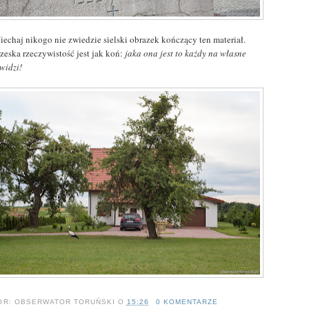
iechaj nikogo nie zwiedzie sielski obrazek kończący ten materiał.
zeska rzeczywistość jest jak koń:
jaka ona jest to każdy na własne
widzi!
OR:
OBSERWATOR TORUŃSKI
O
15:26
0 KOMENTARZE