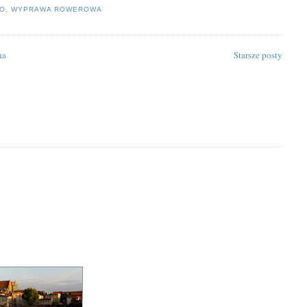
O
,
WYPRAWA ROWEROWA
na
Starsze posty