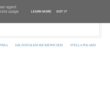
user-agent
erate usage
LEARN MORE
GOT IT
ŃSKA
JAK ZOSTAŁEM MICKIEWICZEM
STELLA POLARIS