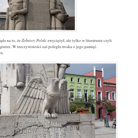
ąda na to, że
Żołnierz Polski
zwyciężył, ale tylko w literaturze czyli
pierze. W rzeczywistości zaś poległa troska o jego pamięć.
en.