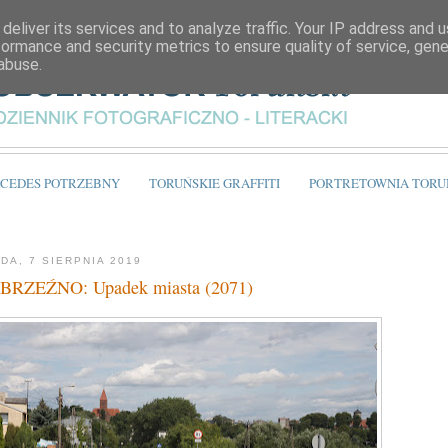
deliver its services and to analyze traffic. Your IP address and 
formance and security metrics to ensure quality of service, gen
abuse.
CEDES POTRZEBNY
TORUŃSKIE GRAFFITI
PORTRETOWNIA TORU
DA, 7 SIERPNIA 2019
RZEŹNO: Upadek miasta (2071)