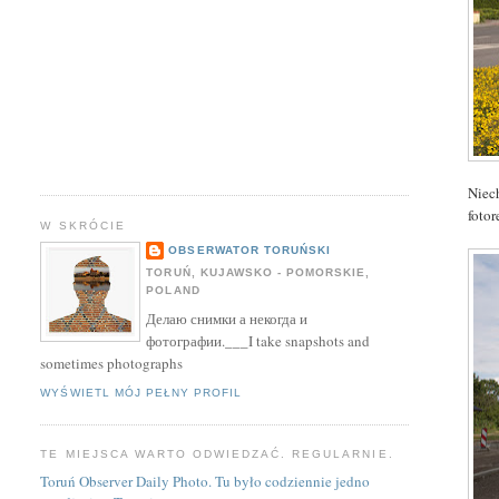
Niec
fotor
W SKRÓCIE
OBSERWATOR TORUŃSKI
TORUŃ, KUJAWSKO - POMORSKIE,
POLAND
Делаю снимки а некогда и
фотографии.___I take snapshots and
sometimes photographs
WYŚWIETL MÓJ PEŁNY PROFIL
TE MIEJSCA WARTO ODWIEDZAĆ. REGULARNIE.
Toruń Observer Daily Photo. Tu było codziennie jedno