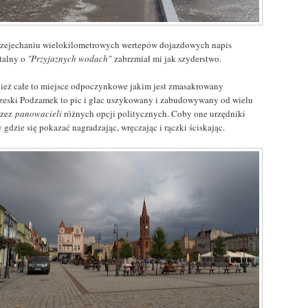
rzejechaniu wielokilometrowych wertepów dojazdowych napis
talny o
"Przyjaznych wodach"
zabrzmiał mi jak szyderstwo.
cież całe to miejsce odpoczynkowe jakim jest zmasakrowany
zeski Podzamek to pic i glac uszykowany i zabudowywany od wielu
przez
panowacieli
różnych opcji politycznych. Coby one urzędniki
 gdzie się pokazać nagradzając, wręczając i rączki ściskając.