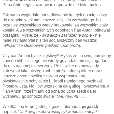
Pana Antoniego zażartować naprawdę nie było można.
Tak samo wyglądało porządkowanie kolejek do mięsa czy
do czegokolwiek tam jeszcze, czyli do wszystkiego, bo
przecież wszystkiego wtedy brakowało, za wszystkim stały
kolejki. A we wszystkich tych ogonkach Pan Antoni pilnował
porządku. Myślę, że
- wywalczył zasłużenie sobie -
nie
mniejszy autorytet niż ten socjalistyczny pan władza:
milicjant ze służbowym paskiem pod brodą.
Czy pan Antoni był szczęśliwy? Myślę, że na swój pomylony
sposób był - szczególnie wtedy gdy udało mu się zagadać
do nieznajomej dziewczyny. Po chwilce rozmowy gdy
zatrzymał taką niczego sobie nieświadomą ofiarę naraz
jeszcze przed chwilką sztywno wyprostowany,
błyskawicznie schylał się i... kradł namiętnego buziaka!
Prosto w usta. No i był wrzask na całą ulicę i pyskowanie, a
Pan Antoni roześmiany od ucha do ucha szedł dalej
wyśpiewując ochoczo swoje
"tu-lu-lu-lu-lu"
... .
W 2005r. na forum jednej z gazet internauta
pegas15
napisał:
"Ciekawą osobowością był w mieście niejaki