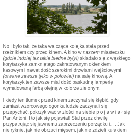
No i było tak, że taka walcząca kolejka stała przed
rzeźnikiem czy przed kinem. A kino w
naszem
miasteczku
(gdzie indziej też takie biedne były!)
składało się z wąskiego
korytarzyka zamkniętego zakratowanym okienkiem
kasowym i nawet dość szerokimi drzwiami wejściowymi
(otwarte zawsze tylko w połowie!)
na salę kinową. A
korytarzyk ten zawsze miał dość paskudną lamperię
wymalowaną farbą olejną w kolorze zielonym.
I kiedy ten tłumek przed kinem zaczynał się kłębić, gdy
zamiast wzorcowego ogonka ludzie zaczynali się
przepychać, pokrzykiwać w złości na siebie p o j a w i a ł się
Pan Antoni. I to jak się pojawiał! Stał przez chwilę
przypatrując się jawnemu zaprzeczeniu porządku i... . Jak
nie ryknie, jak nie obrzuci mięsem, jak nie zdzieli kułakiem