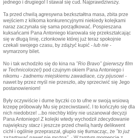
jednego i drugiego! I stawał się cud. Najprawdziwszy.
Ta przed chwilą agresywna bezkształtna masa, zbita prze
wejściem z kilkoma konkurencyjnymi niekiedy kolejkami
naraz zaczynała się sama porządkować. Pospieszana
kuksańcami Pana Antoniego klarowała się przekształcając
się w długą linię, członkowie której już teraz spokojnie
czekali swojego czasu, by zdążyć kupić
- lub nie -
wymarzony bilet.
No i tak wchodziło się do kina na
"Rio Bravo"
(pierwszy film
w Technicolorze!)
pod czujnym okiem Pana Antoniego i
nikomu
- żadnemu miejskiemu zawadiace, czy pijusowi -
nawet by przez myśl nie przeszło, aby sprzeciwić się Jego
postanowieniom!
Były oczywiście i durne byczki co to ufne w swoją wsiową
krzepę próbowały Mu się przeciwstawić. I to kończyło się dla
nich niedobrze! ...bo niechby który nie uszanował decyzji
Pana Antoniego! Z kolejki wtedy wychodził zdecydowanie
największy
stacz
i jeszcze przed chwilą hardy delikwent
cichł i ogólnie przepraszał, głupio się tłumacząc, że
"to już
zażartować nawet nie można"
. - W tamtym momencie z