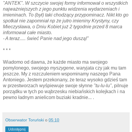
"ANTEK". W szczycie swojej formy informował o wszystkich
najważniejszych z jego punktu widzenia wydarzeniach i
imieninach. To (był) taki chodzący przypominacz. Nikt kto go
spotkał nie zapomniał np że jutro imieniny Krystyny, czy
Mieczysława, o Dniu Kobiet już 2 tygodnie przed 8 marca
informował całe miasto.
- A teraz..... świeć Panie nad jego duszą!"
* * *
Wiadomo od dawna, że każde miasto ma swojego
pomylonego, swojego
myszygene
, waryjata czy jak mu tam
jeszcze. My z rozczuleniem wspominamy naszego Pana
Antoniego. Jestem przekonany, że teraz wysoko gdzieś tam
w przestworzach wyśpiewuje swoje słynne
"tu-lu-lu"
, pilnuje
porządku w tych po wąbrzesku niebiańskich kolejkach i na
pewno ładnym anielicom buziaki kradnie... .
Obserwator Toruński
o
05:10
Udostępnij